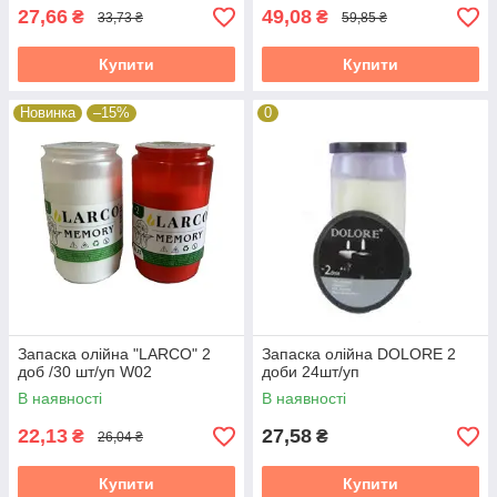
27,66
49,08
₴
₴
33,73 ₴
59,85 ₴
Купити
Купити
Новинка
–15%
0
Запаска олійна "LARCO" 2
Запаска олійна DOLORE 2
доб /30 шт/уп W02
доби 24шт/уп
В наявності
В наявності
22,13
27,58
₴
₴
26,04 ₴
Купити
Купити