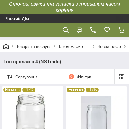
Столові свічки та запаски з тривалим часом
горіння
Чистий Дім
Товари та послуги
Також маємо......
Новий товар
Топ продажів 4 (NSTrade)
Сортування
0
Фільтри
Новинка
–17%
Новинка
–17%