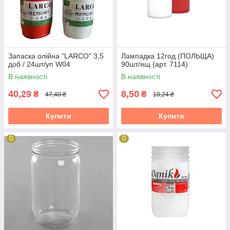
Запаска олійна "LARCO" 3,5
Лампадка 12год (ПОЛЬЩА)
доб / 24шт/уп W04
90шт/ящ (арт. 7114)
В наявності
В наявності
40,29
8,50
₴
₴
47,40 ₴
10,24 ₴
Купити
Купити
0
0