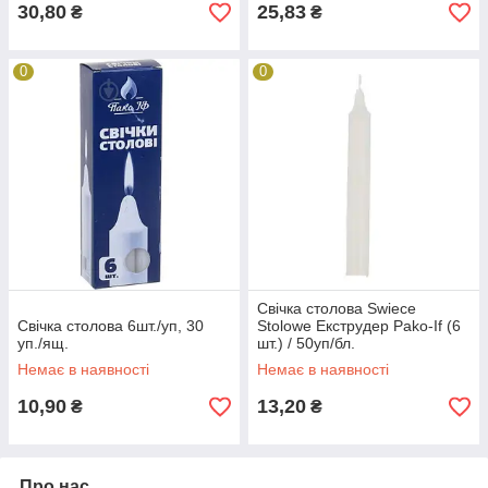
30,80
25,83
₴
₴
0
0
Свічка столова Swiece
Свічка столова 6шт./уп, 30
Stolowe Екструдер Pako-If (6
уп./ящ.
шт.) / 50уп/бл.
Немає в наявності
Немає в наявності
10,90
13,20
₴
₴
Про нас