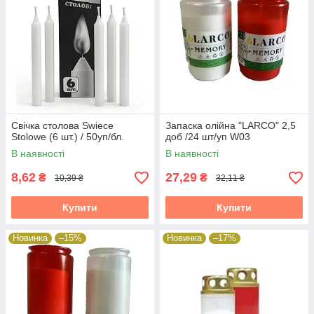
Свічка столова Swiece
Запаска олійна "LARCO" 2,5
Stolowe (6 шт.) / 50уп/бл.
доб /24 шт/уп W03
В наявності
В наявності
8,62
27,29
₴
₴
10,39 ₴
32,11 ₴
Купити
Купити
Новинка
–15%
Новинка
–17%