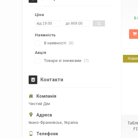
Ціна
В 
Наявність
В наявності
8
Акція
Нови
Товари зі знижками
7
Контакти
34342
Чистий Дім
Івано-Франківськ, Україна
Табл
FI