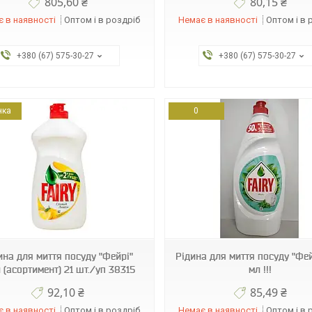
805,60 ₴
80,15 ₴
 в наявності
Оптом і в роздріб
Немає в наявності
Оптом і в 
+380 (67) 575-30-27
+380 (67) 575-30-27
нка
0
33140
ина для миття посуду "Фейрі"
Рідина для миття посуду "Фей
 (асортимент) 21 шт./уп 38315
мл !!!
92,10 ₴
85,49 ₴
 в наявності
Оптом і в роздріб
Немає в наявності
Оптом і в 