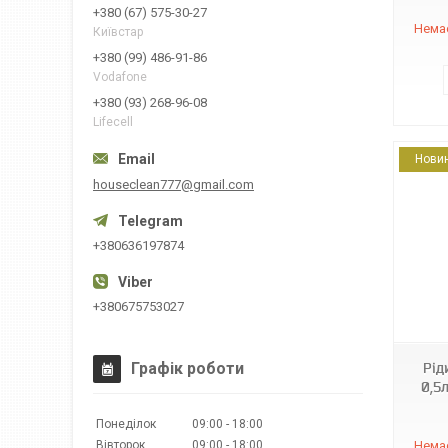
+380 (67) 575-30-27
Немає
Київстар
+380 (99) 486-91-86
Vodafone
+380 (93) 268-96-08
Lifecell
Нови
houseclean777@gmail.com
+380636197874
02786
+380675753027
Графік роботи
Рід
0,5л
Понеділок
09:00
18:00
Вівторок
09:00
18:00
Немає