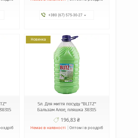
+380 (67) 575-30-27
Новинка
ITZ"
5л. Для миття посуду "BLITZ"
38315
Бальзам Алое, пляшка 38315
196,83 ₴
роздріб
Немає в наявності
Оптом і в роздріб