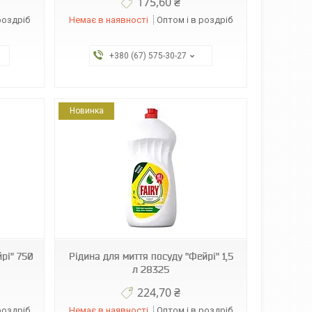
175,60 ₴
роздріб
Немає в наявності
Оптом і в роздріб
+380 (67) 575-30-27
Новинка
рі" 750
Рідина для миття посуду "Фейрі" 1,5
л 28325
224,70 ₴
роздріб
Немає в наявності
Оптом і в роздріб