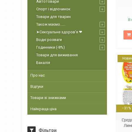
Автотовари
Спорт і відпочинок
Товари для тварин
В 
Також маємо......
➤Сексуальне здоров'я ❤
Водні розваги
Годинники (-8%)
Товари для виживання
Нови
Бакалія
Про нас
Відгуки
Товари зі знижками
4820229300370
–31%
Найкраща ціна
Сред
Лим
Фільтри