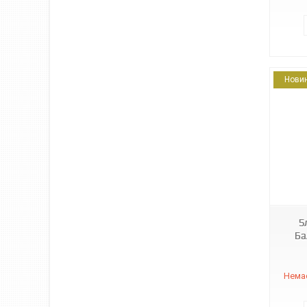
Нови
4820051292584
5
Ба
Немає