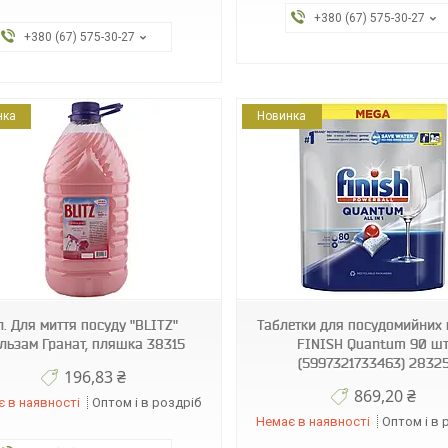
+380 (67) 575-30-27
+380 (67) 575-30-27
нка
Новинка
34399
л. Для миття посуду "BLITZ"
Таблетки для посудомийних
льзам Гранат, пляшка 38315
FINISH Quantum 90 шт
(5997321733463) 2832
196,83 ₴
869,20 ₴
 в наявності
Оптом і в роздріб
Немає в наявності
Оптом і в 