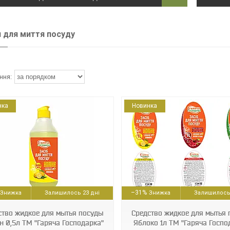
 для миття посуду
нка
Новинка
4820229300387
4820229300424
–31%
Залишилось 23 дні
Залишилось 
ство жидкое для мытья посуды
Средство жидкое для мытья 
н 0,5л ТМ "Гаряча Господарка"
Яблоко 1л ТМ "Гаряча Госпо