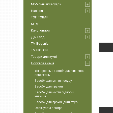
Мобільні аксесуари
Насіння
ТОП ТОВАР
МЕД
Канцтовари
Дім і сад
ТМ Bogenia
ТМ BIOTON
Товари для кухні
Побутова хімія
Універсальні засоби для чищення
поверхонь
Засоби для миття посуду
Засоби для прання
Засоби для миття підлоги і
килимів
Засоби для прочищення труб
Освіжувачі повітря