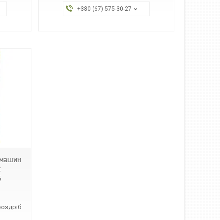
+380 (67) 575-30-27
 машин
.
5
роздріб