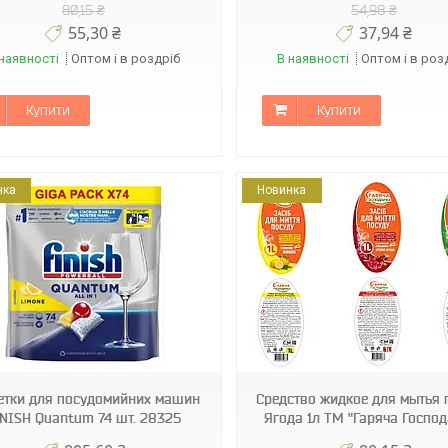
80,15 ₴
54,98 ₴
55,30 ₴
37,94 ₴
наявності
Оптом і в роздріб
В наявності
Оптом і в роз
Купити
Купити
нка
Новинка
4820229300394
02787
етки для посудомийних машин
Средство жидкое для мытья 
NISH Quantum 74 шт. 28325
Ягода 1л ТМ "Гаряча Госпо