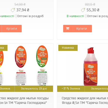
54,98 ₴
80,15 ₴
37,94 ₴
55,30 ₴
наявності
Оптом і в роздріб
В наявності
Оптом і в роз
Купити
Купити
нка
Новинка
4820229300417
4820051290313
–31%
Залишилось 23 дні
Залишилось 
ство жидкое для мытья посуды
Средство жидкое для мытья 
он 1л ТМ "Гаряча Господарка"
Ягода 0,5л ТМ "Гаряча Госп