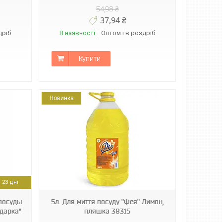
54,98 ₴
37,94 ₴
дріб
В наявності
Оптом і в роздріб
Купити
Новинка
23 дні
посуды
5л. Для миття посуду "Фея" Лимон,
одарка"
пляшка 38315