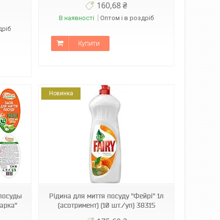
160,68 ₴
В наявності
Оптом і в роздріб
дріб
Купити
Новинка
посуды
Рідина для миття посуду "Фейрі" 1л
дарка"
(асотримент) (10 шт./уп) 38315