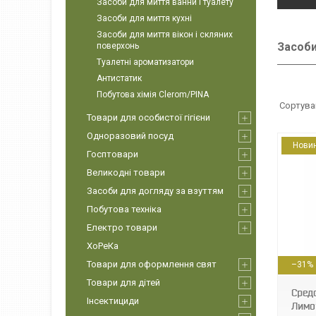
Засоби для миття ванни і туалету
Засоби для миття кухні
Засоби для миття вікон і скляних
Засоби
поверхонь
Туалетні ароматизатори
Антистатик
Побутова хімія Clerom/PINA
Товари для особистої гігієни
Одноразовий посуд
Нови
Госптовари
Великодні товари
Засоби для догляду за взуттям
Побутова техніка
Електро товари
ХоРеКа
4820229300400
Товари для оформлення свят
–31%
Товари для дітей
Сред
Інсектициди
Лимо