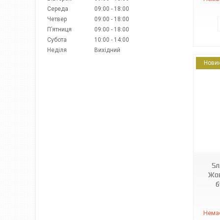
Середа
09:00
18:00
Четвер
09:00
18:00
Пʼятниця
09:00
18:00
Субота
10:00
14:00
Неділя
Вихідний
Нови
4820051290207
5л
Жов
б
Немає