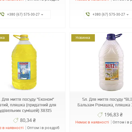
+380 (67) 575-30-27
+380 (67) 575-30-27
нка
Новинка
4820051292522
4820051292553
. Для миття посуду "Економ"
5л. Для миття посуду "BL
тий, пляшка (придатний для
Бальзам Ромашка, пляшка 
удівельних сумішей) 38315
196,83 ₴
80,34 ₴
Немає в наявності
Оптом і в 
 в наявності
Оптом і в роздріб