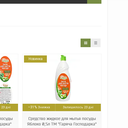
Новинка
–31%
23 дні
Залишилось 23 дні
посуды
Средство жидкое для мытья посуды
дарка"
Яблоко 0,5л ТМ "Гаряча Господарка"