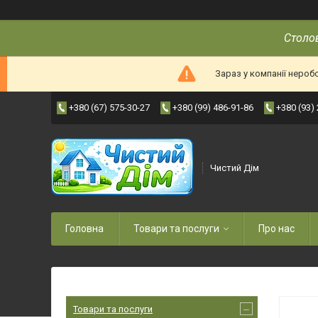
Столов
Зараз у компанії нероб
+380 (67) 575-30-27
+380 (99) 486-91-86
+380 (93)
Чистий Дім
Головна
Товари та послуги
Про нас
Товари та послуги