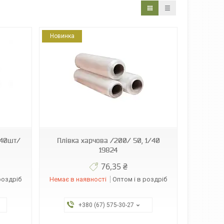
Новинка
(40шт/
Плівка харчова /200/ 50, 1/40
19824
76,35 ₴
роздріб
Немає в наявності
Оптом і в роздріб
+380 (67) 575-30-27