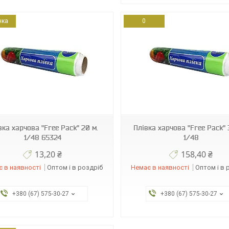
нка
0
26386
4820185120203
вка харчова "Free Pack" 20 м.
Плівка харчова "Free Pack" 
1/48 65324
1/48
13,20 ₴
158,40 ₴
 в наявності
Оптом і в роздріб
Немає в наявності
Оптом і в 
+380 (67) 575-30-27
+380 (67) 575-30-27