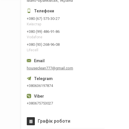
Івано-Франківськ, Україна
+380 (67) 575-30-27
Київстар
+380 (99) 486-91-86
Vodafone
+380 (93) 268-96-08
Lifecell
houseclean777@gmail.com
+380636197874
+380675753027
Графік роботи