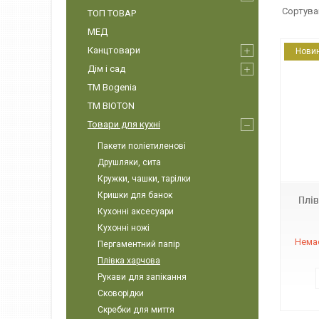
ТОП ТОВАР
МЕД
Канцтовари
Нови
Дім і сад
ТМ Bogenia
ТМ BIOTON
Товари для кухні
Пакети поліетиленові
4820152990037
Друшляки, сита
Кружки, чашки, тарілки
Кришки для банок
Плі
Кухонні аксесуари
Кухонні ножі
Немає
Пергаментний папір
Плівка харчова
Рукави для запікання
Сковорідки
Скребки для миття