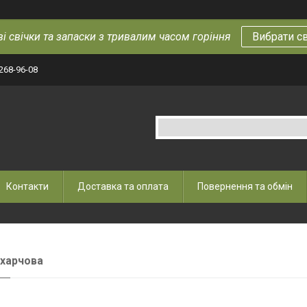
і свічки та запаски з тривалим часом горіння
Вибрати с
 268-96-08
Контакти
Доставка та оплата
Повернення та обмін
 харчова