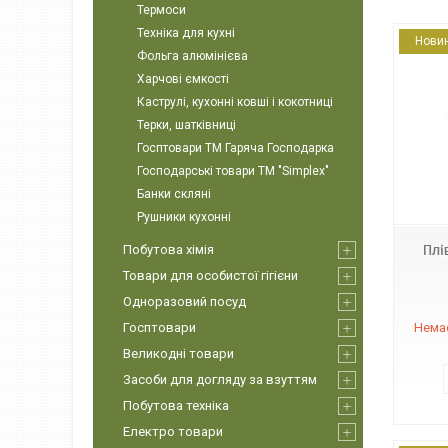
Термоси
Техніка для кухні
Нови
Фольга алюмінієва
Харчові ємкості
Каструлі, кухонні ковші і кокотниці
Терки, шатківниці
Госптовари ТМ Гаряча Господарка
Господарські товари ТМ "Simplex"
26385
Банки скляні
Рушники кухонні
Побутова хімія
Плі
Товари для особистої гігієни
Одноразовий посуд
Госптовари
Немає
Великодні товари
Засоби для догляду за взуттям
Побутова техніка
Електро товари