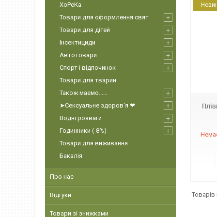
ХоРеКа
Нови
Товари для оформлення свят
Товари для дітей
Інсектициди
Автотовари
Спорт і відпочинок
4820227530175
Товари для тварин
Також маємо......
➤Сексуальне здоров'я ❤
Плів
Водні розваги
Годинники (-8%)
Немає
Товари для виживання
Бакалія
Про нас
Відгуки
Товари зі знижками