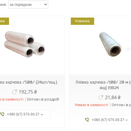
нка
Новинка
4820227530052
4820227530069
вка харчова /500/ (24шт/ящ.)
Плівка харчова /100/ 20 м 
ящ) 19824
192,75 ₴
21,84 ₴
 в наявності
Оптом і в роздріб
Немає в наявності
Оптом і в 
+380 (67) 575-30-27
+380 (67) 575-30-27