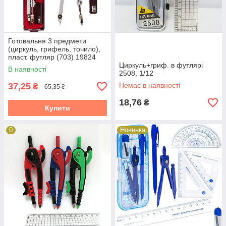
Готовальня 3 предмети
(циркуль, грифель, точило),
пласт. футляр (703) 19824
Циркуль+гриф. в футлярі
В наявності
2508, 1/12
37,25
Немає в наявності
₴
65,35 ₴
18,76
₴
Купити
0
Новинка