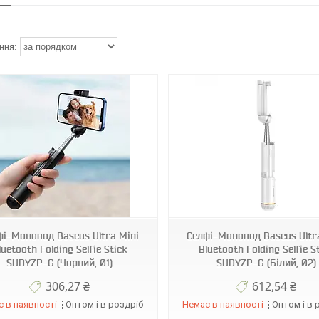
6953156205772
6953156208995
фі-Монопод Baseus Ultra Mini
Селфі-Монопод Baseus Ultr
luetooth Folding Selfie Stick
Bluetooth Folding Selfie S
SUDYZP-G (Чорний, 01)
SUDYZP-G (Бiлий, 02)
306,27 ₴
612,54 ₴
 в наявності
Оптом і в роздріб
Немає в наявності
Оптом і в 