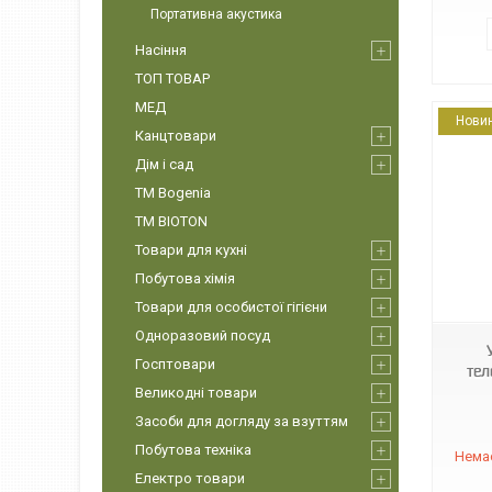
Портативна акустика
Насіння
ТОП ТОВАР
МЕД
Нови
Канцтовари
Дім і сад
ТМ Bogenia
ТМ BIOTON
Товари для кухні
Побутова хімія
12167
Товари для особистої гігієни
Одноразовий посуд
Госптовари
тел
Великодні товари
Засоби для догляду за взуттям
Побутова техніка
Немає
Електро товари