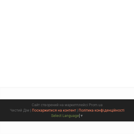
Сайт створений на маркетплейсі
Prom.ua
Чистий Дім |
Поскаржитися на контент
|
Політика конфіденційності
Select Language
▼