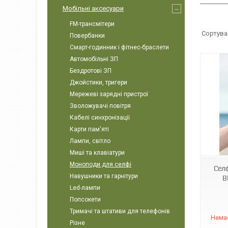
Мобільні аксесуари
FM-трансмітери
Повербанки
Смарт-годинник і фітнес-браслети
Автомобільні ЗП
Бездротові ЗП
Джойстики, тригери
Мережеві зарядні пристрої
Зволожувачі повітря
Кабелі синхронізації
Карти пам'яті
6953156205765
Лампи, світло
Миші та клавіатури
Моноподи для селфі
Сел
Навушники та гарнітури
B
Led-лампи
Попсокети
Тримачі та штативи для телефонів
Немає
Різне