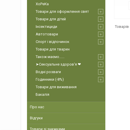
ХоРеКа
Товари для оформлення свят
Товари для дітей
Інсектициди
Автотовари
Спорт і відпочинок
Товари для тварин
Також маємо......
➤Сексуальне здоров'я ❤
Водні розваги
Годинники (-8%)
Товари для виживання
Бакалія
Про нас
Відгуки
Товари зі знижками