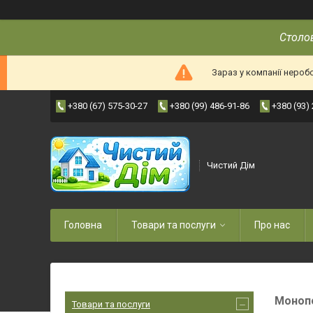
Столов
Зараз у компанії нероб
+380 (67) 575-30-27
+380 (99) 486-91-86
+380 (93)
Чистий Дім
Головна
Товари та послуги
Про нас
Монопо
Товари та послуги