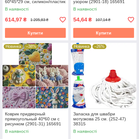
60*45*29 см, силикон/пластик
узором (2901-18) 165691
(117-018) 165691
В наявності
В наявності
614,97
54,64
₴
₴
1 205,83 ₴
107,14 ₴
Купити
Купити
Новинка
–38%
Новинка
–26%
Коврик придверный
Запаска для швабри
прямоугольный 40*60 см с
мотузкова 25 см. (252-47)
рисунком (2901-31) 165691
38315
В наявності
В наявності