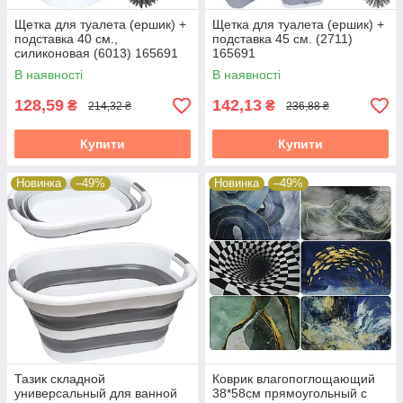
Щетка для туалета (ершик) +
Щетка для туалета (ершик) +
подставка 40 см.,
подставка 45 см. (2711)
силиконовая (6013) 165691
165691
В наявності
В наявності
128,59
142,13
₴
₴
214,32 ₴
236,88 ₴
Купити
Купити
Новинка
–49%
Новинка
–49%
Тазик складной
Коврик влагопоглощающий
универсальный для ванной
38*58см прямоугольный с