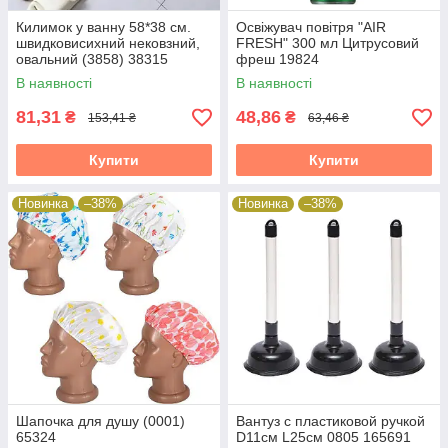
Килимок у ванну 58*38 см.
Освіжувач повітря "AIR
швидковисихний нековзний,
FRESH" 300 мл Цитрусовий
овальний (3858) 38315
фреш 19824
В наявності
В наявності
81,31
48,86
₴
₴
153,41 ₴
63,46 ₴
Купити
Купити
Новинка
–38%
Новинка
–38%
Шапочка для душу (0001)
Вантуз с пластиковой ручкой
65324
D11см L25см 0805 165691