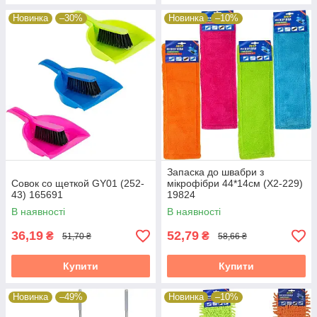
Новинка
–30%
Новинка
–10%
Запаска до швабри з
Совок со щеткой GY01 (252-
мікрофібри 44*14см (X2-229)
43) 165691
19824
В наявності
В наявності
36,19
52,79
₴
₴
51,70 ₴
58,66 ₴
Купити
Купити
Новинка
–49%
Новинка
–10%