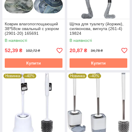
Коврик влагопоглощающий
Щітка для туалету (йоржик),
38*58см овальный с узором
силіконова, вигнута (261-4)
(2901-20) 165691
19824
В наявності
В наявності
52,39
20,87
₴
₴
102,72 ₴
34,78 ₴
Купити
Купити
Новинка
–40%
Новинка
–40%