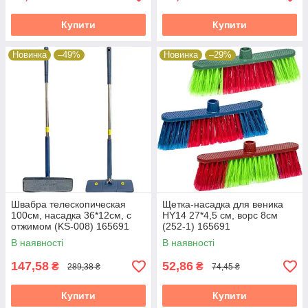
Купити
Купити
Новинка
–49%
Новинка
–29%
Швабра телескопическая
Щетка-насадка для веника
100см, насадка 36*12см, с
HY14 27*4,5 см, ворс 8см
отжимом (KS-008) 165691
(252-1) 165691
В наявності
В наявності
147,58
52,86
₴
₴
289,38 ₴
74,45 ₴
Купити
Купити