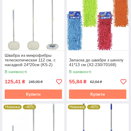
Швабра из микрофибры
телескопическая 112 см, с
Запаска до швабри з шенілу
насадкой 24*20см (KS-2)
41*13 см (X2-230/70168)
165691
В наявності
В наявності
125,41
55,84
₴
₴
245,90 ₴
62,04 ₴
Купити
Купити
Новинка
–40%
Новинка
–40%