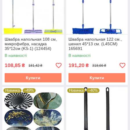
Швабра напольная 108 см,
Швабра напольная 122 см.,
микрофибра, насадка
шенил 45*13 см. (L45CM)
35*12см (KS-1) (124454)
165691
165691
В наявності
В наявності
108,85
191,20
₴
₴
181,42 ₴
318,66 ₴
Купити
Купити
Новинка
–49%
Новинка
–40%