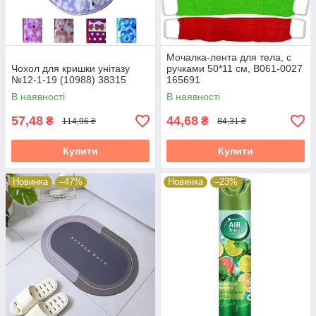
Мочалка-лента для тела, с
Чохол для кришки унітазу
ручками 50*11 см, В061-0027
№12-1-19 (10988) 38315
165691
В наявності
В наявності
57,48
44,68
₴
₴
114,96 ₴
84,31 ₴
Купити
Купити
Новинка
–47%
Новинка
–23%