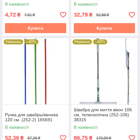
В наявності
В наявності
4,72
32,79
₴
₴
7,61 ₴
52,88 ₴
Купити
Купити
Новинка
–40%
Новинка
–49%
Швабра для миття вікон 106
Ручка для швабры/веника
см, телескопічна (252-106)
120 см. (252-2) 165691
38315
В наявності
В наявності
52,36
86,75
₴
₴
87,26 ₴
170,09 ₴