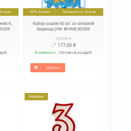
–30%
5 днів
Залишилось 25 днів
илясті,
Набор шаров 61 шт. со шторкой
 65324
Водопад (YW-05414) 165691
253,80 ₴
177,66 ₴
дріб
В наявності
Оптом і в роздріб
Купити
Новинка