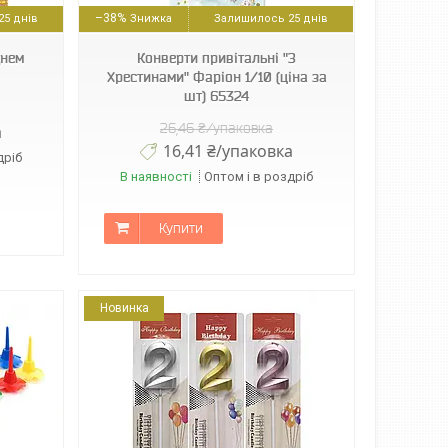
–38%
5 днів
Залишилось 25 днів
Днем
Конверти привітальні "З
Хрестинами" Фаріон 1/10 (ціна за
шт) 65324
26,46 ₴/упаковка
а
16,41 ₴/упаковка
дріб
В наявності
Оптом і в роздріб
Купити
Новинка