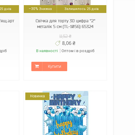
–30%
5 днів
Залишилось 25 днів
п/ящ.арт
Свічка для торту 3D цифра "2"
металік 5 см (TL-1056) 65324
11,52 ₴
8,06 ₴
дріб
В наявності
Оптом і в роздріб
Купити
Новинка