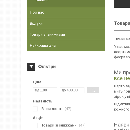
Про нас
Товари
Відгуки
Товари зі знижками
Тільки н
Найкраща ціна
У нас мо
асортиме
феєрверк
Фільтри
Ми пр
все н
Ціна
Варто ві
мить пов
зірок у 
Наявність
Відмітни
В наявності
47
кожного 
Акція
Наявні
Товари зі знижками
47