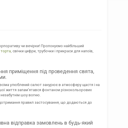
корпоративу чи вечірки! Пропонуємо найбільший
 торта
, свічки цифри, трубочки і прикраси для напоїв,
ня приміщення під проведення свята,
ми.
 всіма улюблений салют занурює в атмосферу щастя і на
Вашої життя запам'ятався фонтаном різнокольорових
р незабутнім шоу вогню.
и дотримання правил застосування, що додаються до
тивна відправка замовлень в будь-який