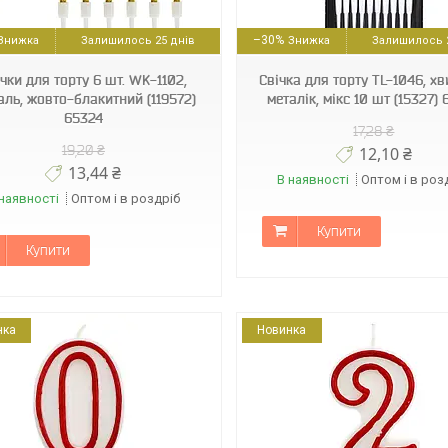
6965466215327
120597
–30%
Залишилось 25 днів
Залишилось 2
чки для торту 6 шт. WK-1102,
Свічка для торту TL-1046, хв
аль, жовто-блакитний (119572)
металік, мікс 10 шт (15327)
65324
17,28 ₴
19,20 ₴
12,10 ₴
13,44 ₴
В наявності
Оптом і в роз
наявності
Оптом і в роздріб
Купити
Купити
нка
Новинка