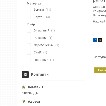
регіон
Матеріал
Хороша р
Бумага
11
комфортн
Ви знайд
Картон
4
Наш сайт
Колір
Блакитний
1
Рожевий
1
Серебристый
1
Синій
1
Червоний
1
Нови
Контакти
Чистий Дім
6962