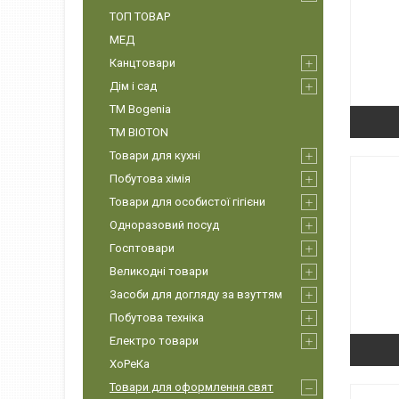
ТОП ТОВАР
МЕД
Канцтовари
Дім і сад
ТМ Bogenia
ТМ BIOTON
Товари для кухні
Побутова хімія
Товари для особистої гігієни
Одноразовий посуд
Госптовари
Великодні товари
Засоби для догляду за взуттям
Побутова техніка
Електро товари
ХоРеКа
Товари для оформлення свят