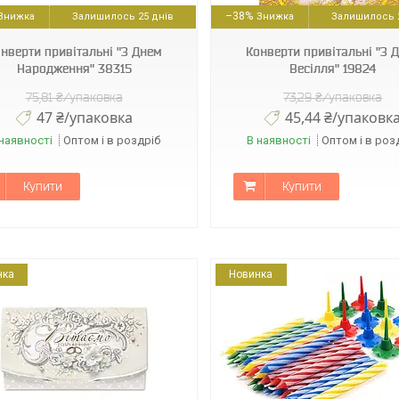
–38%
Залишилось 25 днів
Залишилось 2
нверти привітальні "З Днем
Конверти привітальні "З 
Народження" 38315
Весілля" 19824
75,81 ₴/упаковка
73,29 ₴/упаковка
47 ₴/упаковка
45,44 ₴/упаковк
наявності
Оптом і в роздріб
В наявності
Оптом і в роз
Купити
Купити
нка
Новинка