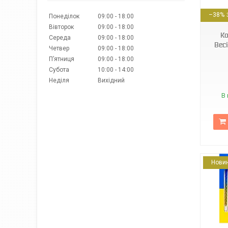
33376
–38%
Понеділок
09:00
18:00
Вівторок
09:00
18:00
Ко
Середа
09:00
18:00
Весі
Четвер
09:00
18:00
Пʼятниця
09:00
18:00
Субота
10:00
14:00
Неділя
Вихідний
В 
Нови