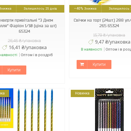
6931650500265
111562
–40%
Залишилось 25 днів
Залишилось 2
нверти привітальні "З Днем
Свічки на торт (24шт.) 288 у
лля" Фаріон 1/10 (ціна за шт)
265 65324
65324
15,79 ₴/упаковка
26,46 ₴/упаковка
9,47 ₴/упаковка
16,41 ₴/упаковка
В наявності
Оптом і в роз
наявності
Оптом і в роздріб
Купити
Купити
нка
Новинка