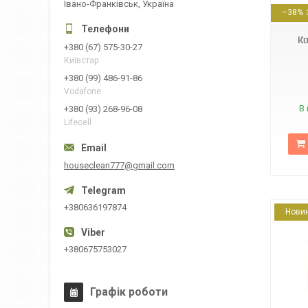
Івано-Франківськ, Україна
–38%
Ко
+380 (67) 575-30-27
Київстар
+380 (99) 486-91-86
Vodafone
В 
+380 (93) 268-96-08
Lifecell
houseclean777@gmail.com
+380636197874
Нови
+380675753027
Графік роботи