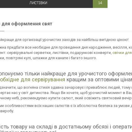
ЛИСТІВКИ
14
 для оформлення свят
айкраще для організації урочистих заходів за найбільш вигідною ціною!
жна придбати все необхідне для проведення дня народження, весілля, 
нт: сервірувальні серветки, листівки, подарункові конверти,
свічки для
и, повітряні кулі, шпажки для канапе і багато іншого.
опонуємо тільки найкраще для урочистого оформлен
еобхідне для сервірування
кращим за оптовими ціна
дзначити, що вогняна стихія здавна зачаровує і приваблює людей, тому
ертає нас у світ дитинства. Якщо Ви хочете, щоб урочистий момент в 
нічному небі, рекомендуємо купити салют, який освіжить святковий вечі
ми особливостями всіх наших салютів є їх абсолютна безпека за умов
виробу.
сть товару на складі в достатньому обсязі і опера