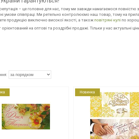
 України гарантуються!
епутація – це головне для нас, тому ми завжди намагаємося повністю
і умови співпраці. Ми ретельно контролюємо наш товар, тому на прилав
ете продукцію виключно високої якості, а також
повітряні
кулі
по хорош
 орієнтований на оптові та роздрібні продажі. Тільки у нас актуальні ціни
нка
Новинка
4656
33377