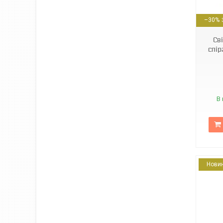
6972105957777
–30%
Сві
спір
В 
Нови