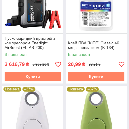
Пуско-зарядний пристрій з
компресором Enerlight
Клей ПВА "KITE" Classic 40
AirBoost (EL-AB-200)
мл., з пензликом (K-134)
В наявності
В наявності
3 616,79
20,99
₴
₴
5 398,20 ₴
33,31 ₴
Купити
Купити
Новинка
–37%
Новинка
–37%