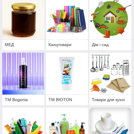
МЕД
Канцтовари
Дім і сад
ТМ Bogenia
ТМ BIOTON
Товари для кухні