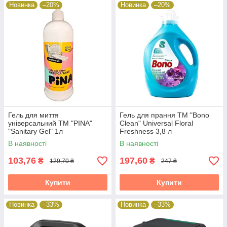
Новинка
–20%
Новинка
–20%
Гель для миття
Гель для прання ТМ "Bono
універсальний ТМ "PINA"
Clean" Universal Floral
"Sanitary Gel" 1л
Freshness 3,8 л
В наявності
В наявності
103,76
197,60
₴
₴
129,70 ₴
247 ₴
Купити
Купити
Новинка
–33%
Новинка
–33%