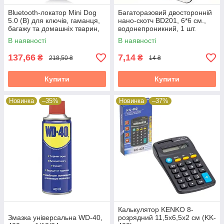
Bluetooth-локатор Mini Dog
Багаторазовий двосторонній
5.0 (B) для ключів, гаманця,
нано-скотч BD201, 6*6 см.,
багажу та домашніх тварин,
водонепроникний, 1 шт.
чорний
В наявності
В наявності
137,66
7,14
₴
₴
218,50 ₴
14 ₴
Купити
Купити
Новинка
–35%
Новинка
–37%
Калькулятор KENKO 8-
Змазка універсальна WD-40,
розрядний 11,5х6,5х2 см (KK-