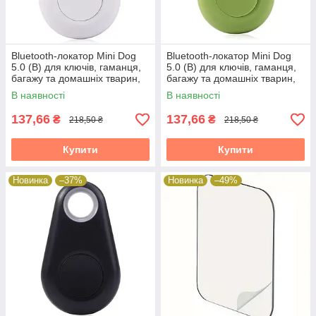
Bluetooth-локатор Mini Dog
Bluetooth-локатор Mini Dog
5.0 (B) для ключів, гаманця,
5.0 (B) для ключів, гаманця,
багажу та домашніх тварин,
багажу та домашніх тварин,
білий
зелений
В наявності
В наявності
137,66
137,66
₴
₴
218,50 ₴
218,50 ₴
Купити
Купити
Новинка
–37%
Новинка
–49%