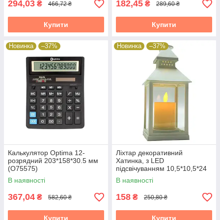
294,03
182,45
₴
₴
466,72 ₴
289,60 ₴
Купити
Купити
Новинка
–37%
Новинка
–37%
Калькулятор Optima 12-
Ліхтар декоративний
розрядний 203*158*30.5 мм
Хатинка, з LED
(O75575)
підсвічуванням 10,5*10,5*24
см., асортимент
В наявності
В наявності
367,04
158
₴
₴
582,60 ₴
250,80 ₴
Купити
Купити