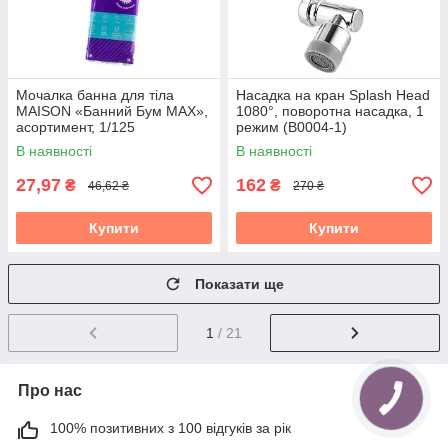
Мочалка банна для тіла
Насадка на кран Splash Head
MAISON «Банний Бум MAX»,
1080°, поворотна насадка, 1
асортимент, 1/125
режим (B0004-1)
В наявності
В наявності
27,97
162
₴
₴
46,62 ₴
270 ₴
Купити
Купити
Показати ще
1
/ 21
Про нас
100% позитивних з 100 відгуків за рік