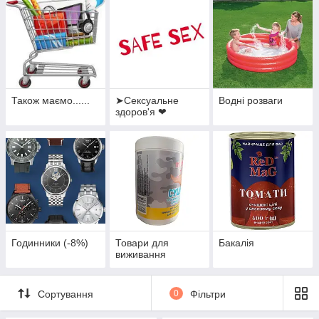
Також маємо......
➤Сексуальне
Водні розваги
здоров'я ❤
Годинники (-8%)
Товари для
Бакалія
виживання
Сортування
0
Фільтри