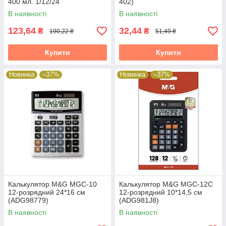
400 мл. 1/12/24
402)
В наявності
В наявності
123,64
32,44
₴
₴
190,22 ₴
51,49 ₴
Купити
Купити
Новинка
–37%
Новинка
–37%
Калькулятор M&G MGC-10
Калькулятор M&G MGC-12C
12-розрядний 24*16 см
12-розрядний 10*14,5 см
(ADG98779)
(ADG981J8)
В наявності
В наявності