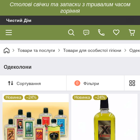
Столові свічки та запаски з тривалим часом
горіння
Чистий Дім
Товари та послуги
Товари для особистої гігієни
Одек
Одеколони
Сортування
0
Фільтри
Новинка
–24%
Новинка
–24%