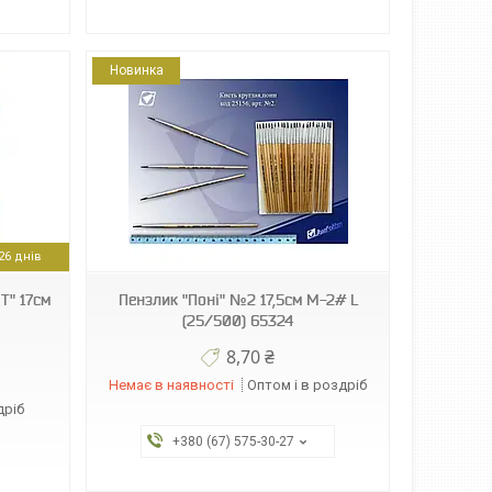
Новинка
6 днів
T" 17см
Пензлик "Поні" №2 17,5см M-2# L
(25/500) 65324
8,70 ₴
Немає в наявності
Оптом і в роздріб
дріб
+380 (67) 575-30-27