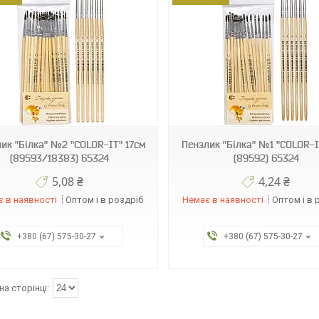
13273
ик "Білка" №2 "COLOR-IT" 17см
Пензлик "Білка" №1 "COLOR-I
(89593/18383) 65324
(89592) 65324
5,08 ₴
4,24 ₴
 в наявності
Оптом і в роздріб
Немає в наявності
Оптом і в 
+380 (67) 575-30-27
+380 (67) 575-30-27