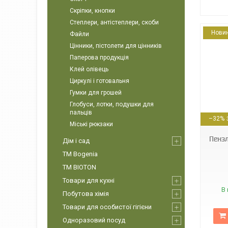
Скріпки, кнопки
Степлери, антістеплери, скоби
Нови
Файли
Цінники, пістолети для цінників
Паперова продукція
Клей олівець
Циркулі і готовальня
Гумки для грошей
Глобуси, лотки, подушки для
89596
пальців
–32%
Міські рюкзаки
Пензл
Дім і сад
ТМ Bogenia
ТМ BIOTON
Товари для кухні
В 
Побутова хімія
Товари для особистої гігієни
Одноразовий посуд