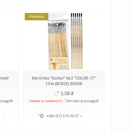
Новинка
Josef
Кисточка "Белка" №3 "COLOR-IT"
17см (07821) 165691
5,08 ₴
роздріб
Немає в наявності
Оптом і в роздріб
+380 (67) 575-30-27