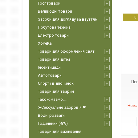
Госптовари
Великодні товари
0
Засоби для догляду за взуттям
Побутова техніка
Електро товари
ХоРеКа
Товари для оформлення свят
Товари для дітей
6932918903149
Інсектициди
Автотовари
Пен
Спорт і відпочинок
Товари для тварин
Також маємо......
Немає
➤Сексуальне здоров'я ❤
Водні розваги
Годинники (-8%)
Товари для виживання