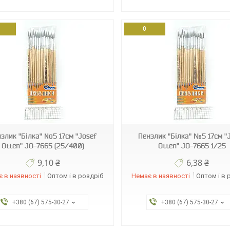
0
6932918903149
07821/89594
злик "Білка" No5 17см "Josef
Пензлик "Білка" №5 17см "
Otten" JO-7665 (25/400)
Otten" JO-7665 1/25
9,10 ₴
6,38 ₴
 в наявності
Оптом і в роздріб
Немає в наявності
Оптом і в 
+380 (67) 575-30-27
+380 (67) 575-30-27