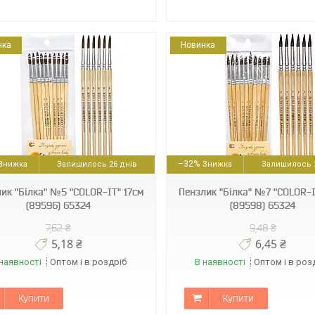
нка
Новинка
89598
4823322123126
–32%
Залишилось 26 днів
Залишилось 2
ик "Білка" №5 "COLOR-IT" 17см
Пензлик "Білка" №7 "COLOR-I
(89596) 65324
(89598) 65324
7,62 ₴
9,48 ₴
5,18 ₴
6,45 ₴
наявності
Оптом і в роздріб
В наявності
Оптом і в роз
Купити
Купити