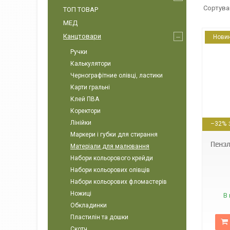
ТОП ТОВАР
МЕД
Канцтовари
Нови
Ручки
Калькулятори
Чернографітние олівці, ластики
Карти гральні
Клей ПВА
Коректори
89599
Лінійки
–32%
Маркери і губки для стирання
Пензл
Матеріали для малювання
Набори кольорового крейди
Набори кольорових олівців
Набори кольорових фломастерів
Ножиці
В 
Обкладинки
Пластилін та дошки
Скотч