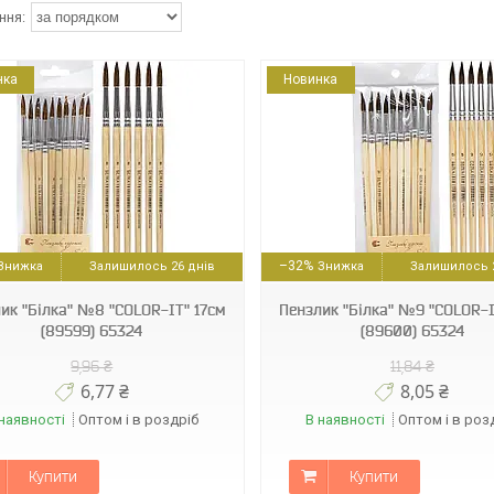
нка
Новинка
89600
89597
–32%
Залишилось 26 днів
Залишилось 2
ик "Білка" №8 "COLOR-IT" 17см
Пензлик "Білка" №9 "COLOR-I
(89599) 65324
(89600) 65324
9,96 ₴
11,84 ₴
6,77 ₴
8,05 ₴
наявності
Оптом і в роздріб
В наявності
Оптом і в роз
Купити
Купити