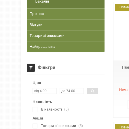
Бакалія
Нови
Про нас
Відгуки
Товари зі знижками
Найкраща ціна
89601
Фільтри
Пен
Ціна
Немає
Наявність
В наявності
5
Акція
Товари зі знижками
5
Нови