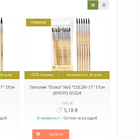
Новинка
–32%
6 днів
Залишилось 26 днів
T" 17см
Пензлик "Білка" №6 "COLOR-IT" 17см
(89597) 65324
7,62 ₴
5,18 ₴
дріб
В наявності
Оптом і в роздріб
Купити