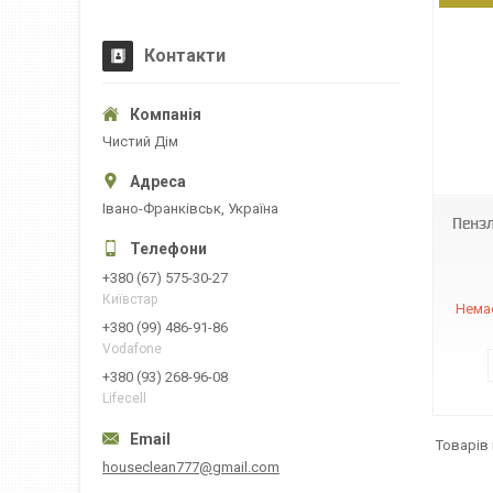
Контакти
Чистий Дім
89593
Івано-Франківськ, Україна
Пензл
+380 (67) 575-30-27
Київстар
Немає
+380 (99) 486-91-86
Vodafone
+380 (93) 268-96-08
Lifecell
houseclean777@gmail.com