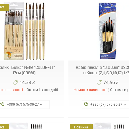
нка
9555079043713
89595
злик "Білка" №10 "COLOR-IT"
Набір пензлів "J.Otten" DS
17см (89601)
нейлон, (2,4,6,8,10,12) 1/
14,38 ₴
74,56 ₴
 в наявності
Оптом і в роздріб
Немає в наявності
Оптом і в 
+380 (67) 575-30-27
+380 (67) 575-30-27
нка
Новинка