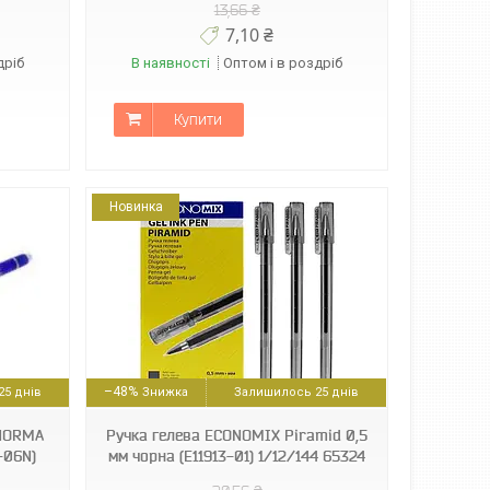
13,66 ₴
7,10 ₴
дріб
В наявності
Оптом і в роздріб
Купити
Новинка
–48%
5 днів
Залишилось 25 днів
 NORMA
Ручка гелева ECONOMIX Piramid 0,5
-06N)
мм чорна (E11913-01) 1/12/144 65324