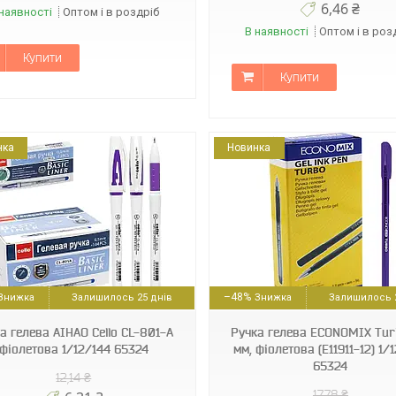
6,46 ₴
наявності
Оптом і в роздріб
В наявності
Оптом і в роз
Купити
Купити
нка
Новинка
404457211911712
404457211911701
–48%
Залишилось 25 днів
Залишилось 2
а гелева АІНАО Cello CL-801-А
Ручка гелева ECONOMIX Tur
фіолетова 1/12/144 65324
мм, фіолетова (E11911-12) 1/
65324
12,14 ₴
17,78 ₴