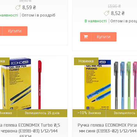
16,51 ₴
13,96 ₴
8,59 ₴
8,52 ₴
наявності
Оптом і в роздріб
В наявності
Оптом і в роз
Купити
Купити
нка
Новинка
404457211913102
404457211913112
–10%
Залишилось 25 днів
Залишилось 2
а гелева ECONOMIX Turbo 0,5
Ручка гелева ECONOMIX Pira
 червона (E11911-03) 1/12/144
мм синя (E11913-02) 1/12/14
65324