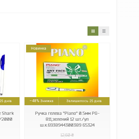
Новинка
–48%
5 днів
Залишилось 25 днів
e Shark
Ручка гелева "Piano" 0.5мм PG-
0/2000
811,зелений 12 шт./уп
ш.к.6938944300389 65324
12,60 ₴