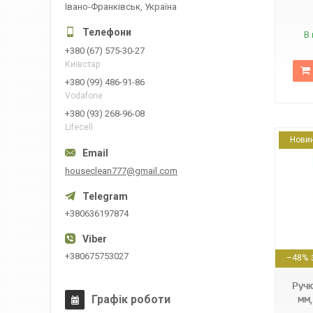
Івано-Франківськ, Україна
В 
+380 (67) 575-30-27
Київстар
+380 (99) 486-91-86
Vodafone
+380 (93) 268-96-08
Lifecell
Нови
houseclean777@gmail.com
+380636197874
404457211911703
+380675753027
–48%
Ручк
Графік роботи
мм,