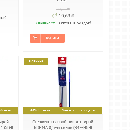
20,56 ₴
10,69 ₴
дріб
В наявності
Оптом і в роздріб
Купити
Новинка
–48%
5 днів
Залишилось 25 днів
тирай
Стержень гелевой пиши-стирай
 165691
NORMA 0,5мм синий (347-06N)