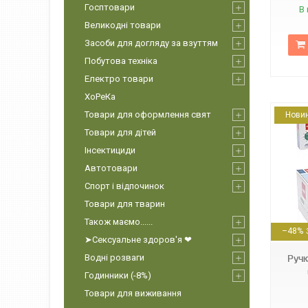
Госптовари
В 
Великодні товари
Засоби для догляду за взуттям
Побутова техніка
Електро товари
ХоРеКа
Товари для оформлення свят
Нови
Товари для дітей
Інсектициди
Автотовари
Спорт і відпочинок
Товари для тварин
6932784205040
Також маємо......
–48%
➤Сексуальне здоров'я ❤
Водні розваги
Ручк
Годинники (-8%)
Товари для виживання