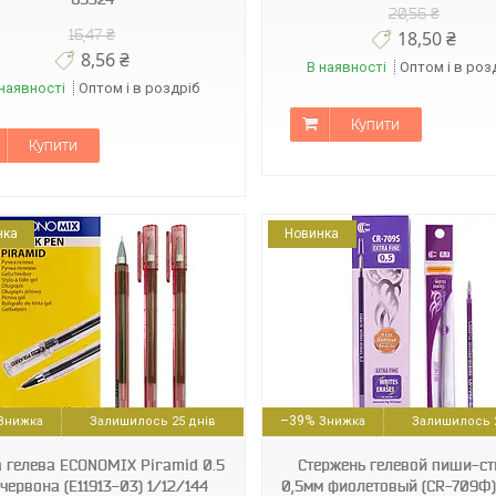
20,56 ₴
16,47 ₴
18,50 ₴
8,56 ₴
В наявності
Оптом і в роз
наявності
Оптом і в роздріб
Купити
Купити
нка
Новинка
6958021509382
18591662347606
–39%
Залишилось 25 днів
Залишилось 2
а гелева ECONOMIX Piramid 0.5
Стержень гелевой пиши-с
червона (E11913-03) 1/12/144
0,5мм фиолетовый (CR-709Ф)