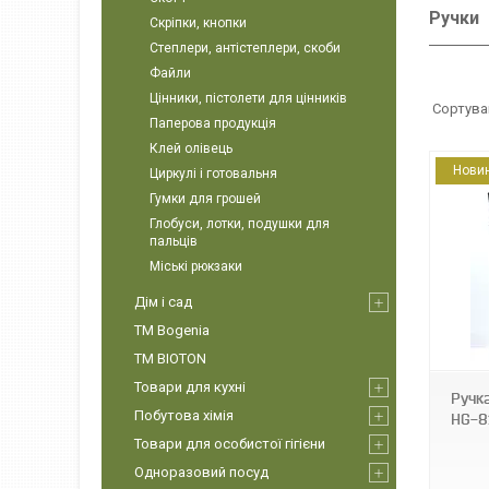
Ручки
Скріпки, кнопки
Степлери, антістеплери, скоби
Файли
Цінники, пістолети для цінників
Паперова продукція
Клей олівець
Нови
Циркулі і готовальня
Гумки для грошей
Глобуси, лотки, подушки для
пальців
Міські рюкзаки
Дім і сад
8907016040797
ТМ Bogenia
ТМ BIOTON
Товари для кухні
Ручк
Побутова хімія
HG-8
Товари для особистої гігієни
Одноразовий посуд