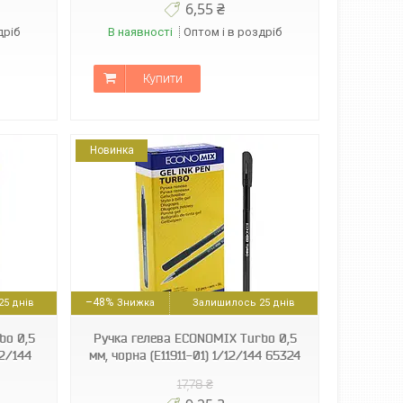
6,55 ₴
дріб
В наявності
Оптом і в роздріб
Купити
Новинка
–48%
5 днів
Залишилось 25 днів
bo 0,5
Ручка гелева ECONOMIX Turbo 0,5
12/144
мм, чорна (E11911-01) 1/12/144 65324
17,78 ₴