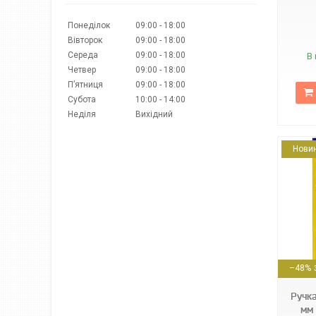
Понеділок
09:00
18:00
Вівторок
09:00
18:00
Середа
09:00
18:00
В 
Четвер
09:00
18:00
Пʼятниця
09:00
18:00
Субота
10:00
14:00
Неділя
Вихідний
Нови
404457211913103
–48%
Ручк
мм 