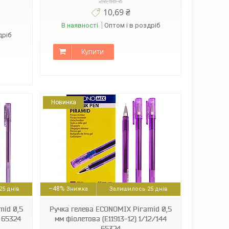
20,56 ₴
10,69 ₴
В наявності
Оптом і в роздріб
дріб
Купити
Новинка
–48%
5 днів
Залишилось 25 днів
mid 0,5
Ручка гелева ECONOMIX Piramid 0,5
4 65324
мм фіолетова (E11913-12) 1/12/144
65324