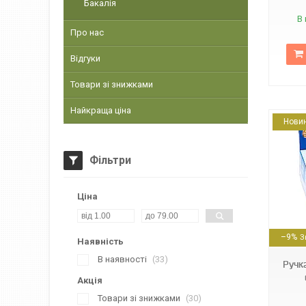
Бакалія
В 
Про нас
Відгуки
Товари зі знижками
Найкраща ціна
Нови
Фільтри
Ціна
2000999141041
–9%
Наявність
В наявності
33
Ручк
Акція
Товари зі знижками
30