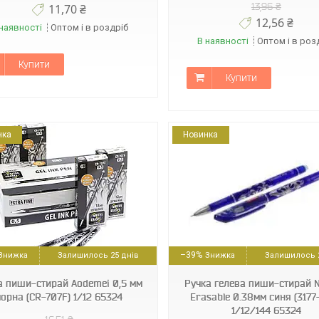
13,96 ₴
11,70 ₴
12,56 ₴
наявності
Оптом і в роздріб
В наявності
Оптом і в роз
Купити
Купити
нка
Новинка
18591662317760
404457211913101
–39%
Залишилось 25 днів
Залишилось 2
а пиши-стирай Aodemei 0,5 мм
Ручка гелева пиши-стирай
чорна (CR-707F) 1/12 65324
Erasable 0.38мм синя (3177
1/12/144 65324