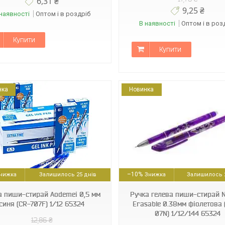
6,31 ₴
9,25 ₴
наявності
Оптом і в роздріб
В наявності
Оптом і в роз
Купити
Купити
нка
Новинка
18591662317777
18591662317791
–10%
Залишилось 25 днів
Залишилось 2
а пиши-стирай Aodemei 0,5 мм
Ручка гелева пиши-стирай
синя (CR-707F) 1/12 65324
Erasable 0.38мм фіолетова 
07N) 1/12/144 65324
12,86 ₴