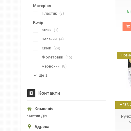
Матеріал
В 
Пластик
3
Колір
Білий
1
Зелений
4
Синій
24
Нови
Фіолетовий
15
Червоний
8
Ще 1
Контакти
2000999141034
–48%
Чистий Дім
Ручк