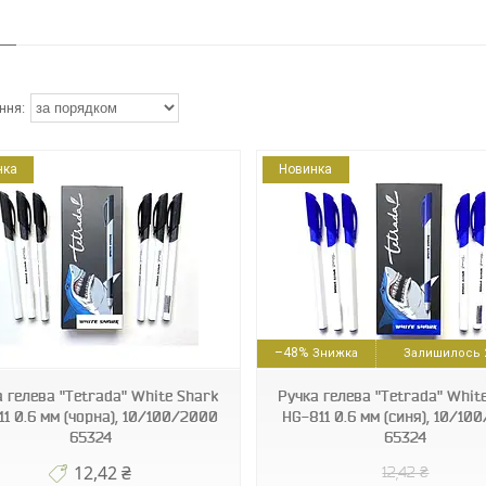
нка
Новинка
8907016040780
6938944300389
–48%
Залишилось 2
а гелева "Tetrada" White Shark
Ручка гелева "Tetrada" Whit
11 0.6 мм (чорна), 10/100/2000
HG-811 0.6 мм (синя), 10/10
65324
65324
12,42 ₴
12,42 ₴