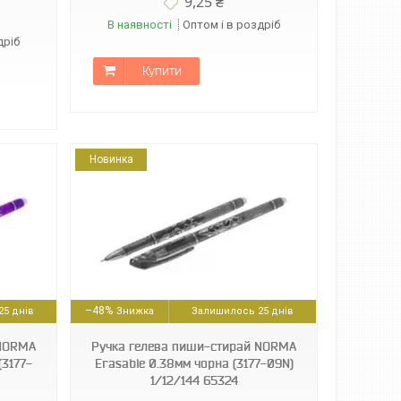
9,25 ₴
В наявності
Оптом і в роздріб
дріб
Купити
Новинка
–48%
5 днів
Залишилось 25 днів
 NORMA
Ручка гелева пиши-стирай NORMA
(3177-
Erasable 0.38мм чорна (3177-09N)
1/12/144 65324