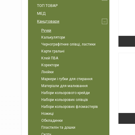
ТОП ТОВАР
МЕД
Канцтовари
Ручки
Калькулятори
Чернографітние олівці, ластики
Карти гральні
Клей ПВА
Коректори
Лінійки
Маркери і губки для стирання
Матеріали для малювання
Набори кольорового крейди
Набори кольорових олівців
Набори кольорових фломастерів
Ножиці
Обкладинки
Пластилін та дошки
Скотч