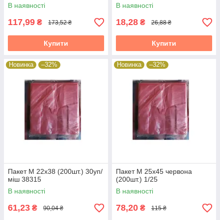
В наявності
В наявності
117,99
18,28
₴
₴
173,52 ₴
26,88 ₴
Купити
Купити
Новинка
–32%
Новинка
–32%
Пакет М 22х38 (200шт.) 30уп/
Пакет М 25х45 червона
міш 38315
(200шт.) 1/25
В наявності
В наявності
61,23
78,20
₴
₴
90,04 ₴
115 ₴