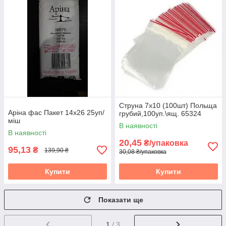
Струна 7х10 (100шт) Польща
Аріна фас Пакет 14х26 25уп/
грубий,100уп.\ящ. 65324
міш
В наявності
В наявності
20,45
₴/упаковка
95,13
₴
139,90 ₴
30,08 ₴/упаковка
Купити
Купити
Показати ще
1
/ 3