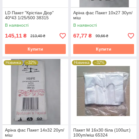
LD Пакет "Крістіан Діор"
Аріна фас Пакет 10х27 30уп/
40*43 1/25/500 38315
міш
В наявності
В наявності
145,11
67,77
₴
₴
213,40 ₴
99,66 ₴
Купити
Купити
Новинка
–32%
Новинка
–32%
Аріна фас Пакет 14х32 20уп/
Пакет М 16х30 біла (100шт.)
міш
100уп/міш 65324