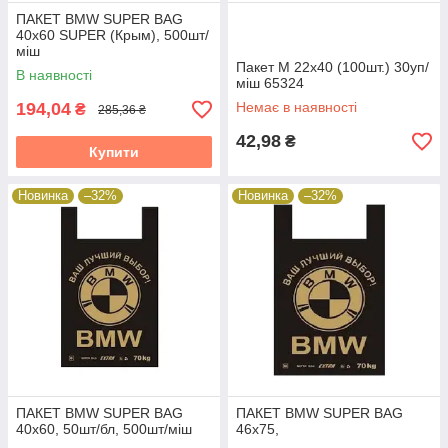
ПАКЕТ ВМW SUPER BAG
40х60 SUPER (Крым), 500шт/
міш
Пакет М 22х40 (100шт.) 30уп/
В наявності
міш 65324
194,04
Немає в наявності
₴
285,36 ₴
42,98
₴
Купити
Новинка
–32%
Новинка
–32%
ПАКЕТ ВМW SUPER BAG
ПАКЕТ ВМW SUPER BAG
40х60, 50шт/бл, 500шт/міш
46х75,