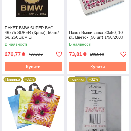
ПАКЕТ ВМW SUPER BAG
46х75 SUPER (Крым), 50шт/
Пакет Вышиванка 30х50, 10
бл, 250шт/міш
кг., Цветок (50 шт) 1/50/2000
В наявності
В наявності
276,77
73,81
₴
₴
407,02 ₴
108,54 ₴
Купити
Купити
Новинка
–32%
Новинка
–32%