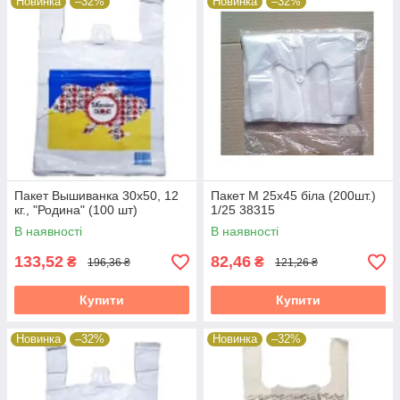
Новинка
–32%
Новинка
–32%
Пакет Вышиванка 30х50, 12
Пакет М 25х45 біла (200шт.)
кг., "Родина" (100 шт)
1/25 38315
В наявності
В наявності
133,52
82,46
₴
₴
196,36 ₴
121,26 ₴
Купити
Купити
Новинка
–32%
Новинка
–32%