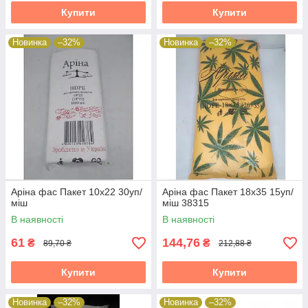
Купити
Купити
Новинка
–32%
Новинка
–32%
Аріна фас Пакет 10х22 30уп/
Аріна фас Пакет 18х35 15уп/
міш
міш 38315
В наявності
В наявності
61
144,76
₴
₴
89,70 ₴
212,88 ₴
Купити
Купити
Новинка
–32%
Новинка
–32%