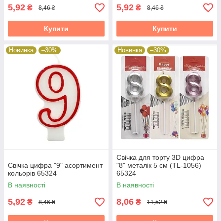
5,92
5,92
₴
₴
8,46 ₴
8,46 ₴
Купити
Купити
Новинка
–30%
Новинка
–30%
Свічка для торту 3D цифра
Свічка цифра "9" асортимент
"8" металік 5 см (TL-1056)
кольорів 65324
65324
В наявності
В наявності
5,92
8,06
₴
₴
8,46 ₴
11,52 ₴