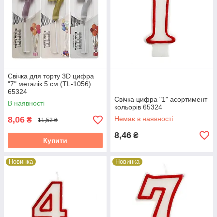
Свічка для торту 3D цифра
"7" металік 5 см (TL-1056)
65324
Свічка цифра "1" асортимент
В наявності
кольорів 65324
8,06
Немає в наявності
₴
11,52 ₴
8,46
₴
Купити
Новинка
Новинка