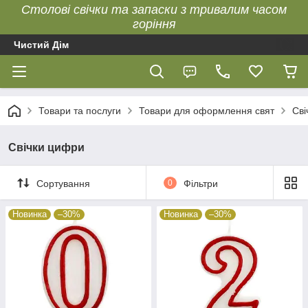
Столові свічки та запаски з тривалим часом
горіння
Чистий Дім
Товари та послуги
Товари для оформлення свят
Сві
Свічки цифри
Сортування
0
Фільтри
Новинка
–30%
Новинка
–30%