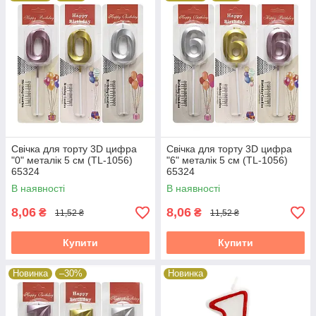
Свічка для торту 3D цифра
Свічка для торту 3D цифра
"0" металік 5 см (TL-1056)
"6" металік 5 см (TL-1056)
65324
65324
В наявності
В наявності
8,06
8,06
₴
₴
11,52 ₴
11,52 ₴
Купити
Купити
Новинка
–30%
Новинка