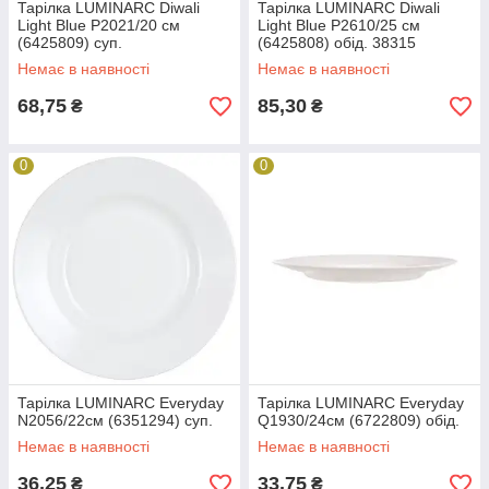
Тарілка LUMINARC Diwali
Тарілка LUMINARC Diwali
Light Blue P2021/20 см
Light Blue P2610/25 см
(6425809) суп.
(6425808) обід. 38315
Немає в наявності
Немає в наявності
68,75
85,30
₴
₴
0
0
Тарілка LUMINARC Everyday
Тарілка LUMINARC Everyday
N2056/22см (6351294) суп.
Q1930/24см (6722809) обід.
Немає в наявності
Немає в наявності
36,25
33,75
₴
₴