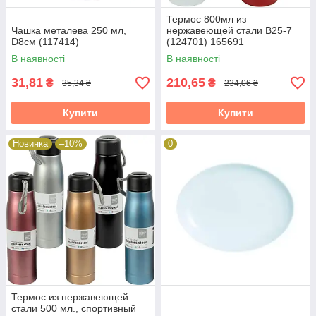
Термос 800мл из
Чашка металева 250 мл,
нержавеющей стали B25-7
D8см (117414)
(124701) 165691
В наявності
В наявності
31,81
210,65
₴
₴
35,34 ₴
234,06 ₴
Купити
Купити
Новинка
–10%
0
Термос из нержавеющей
стали 500 мл., спортивный