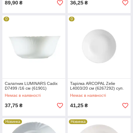
89,90
36,25
₴
₴
0
0
Салатник LUMINARS Cadix
Тарілка ARCOPAL Zelie
D7499 /16 см (61901)
L4003/20 см (6267292) суп.
Немає в наявності
Немає в наявності
37,75
41,25
₴
₴
Новинка
Новинка