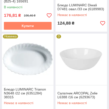
(B25-4) 165691
Блюдо LUMINARC Diwali
В наявності
D7481 овал./33 см (6189983)
176,81
Немає в наявності
₴
196,46 ₴
124,88
₴
Купити
Новинка
0
Блюдо LUMINARC Trianon
N3648 /22 см (6351284)
Салатник ARCOPAL Zelie
38315
L6388 /16 см (6293673)
Немає в наявності
Немає в наявності