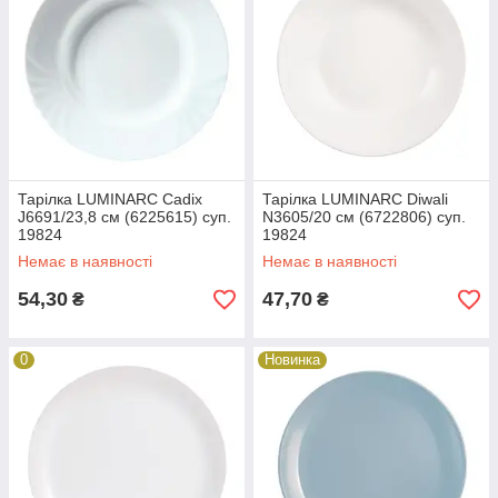
Тарілка LUMINARC Cadix
Тарілка LUMINARC Diwali
J6691/23,8 см (6225615) суп.
N3605/20 см (6722806) суп.
19824
19824
Немає в наявності
Немає в наявності
54,30
47,70
₴
₴
0
Новинка