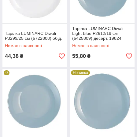
Тарілка LUMINARC Diwali
Тарілка LUMINARC Diwali
Light Blue P2612/19 см
P3299/25 см (6722808) обід.
(6425809) десерт. 19824
Немає в наявності
Немає в наявності
44,38
55,80
₴
₴
0
Новинка