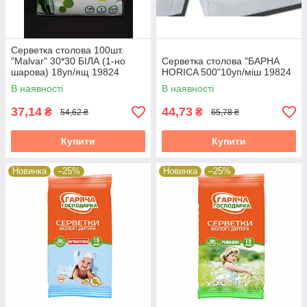
Серветка столова 100шт.
"Malvar" 30*30 БІЛА (1-но
Серветка столова "БАРНА
шарова) 18уп/ящ 19824
HORICA 500"10уп/міш 19824
В наявності
В наявності
37,14
44,73
₴
₴
54,62 ₴
65,78 ₴
Купити
Купити
Новинка
–25%
Новинка
–25%