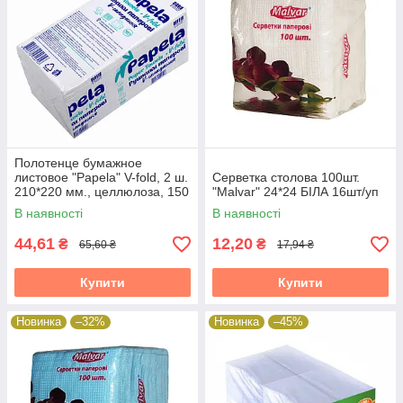
Полотенце бумажное
листовое "Papela" V-fold, 2 ш.
Серветка столова 100шт.
210*220 мм., целлюлоза, 150
"Malvar" 24*24 БІЛА 16шт/уп
шт. 1/20
В наявності
В наявності
44,61
12,20
₴
₴
65,60 ₴
17,94 ₴
Купити
Купити
Новинка
–32%
Новинка
–45%