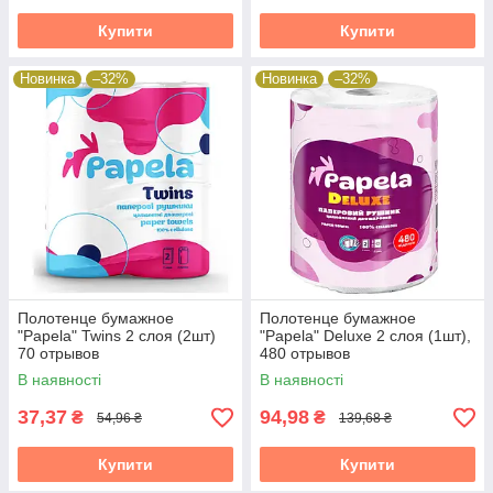
Купити
Купити
Новинка
–32%
Новинка
–32%
Полотенце бумажное
Полотенце бумажное
"Papela" Twins 2 слоя (2шт)
"Papela" Deluxe 2 слоя (1шт),
70 отрывов
480 отрывов
В наявності
В наявності
37,37
94,98
₴
₴
54,96 ₴
139,68 ₴
Купити
Купити