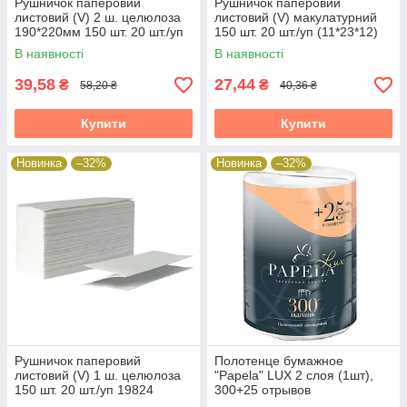
Рушничок паперовий
Рушничок паперовий
листовий (V) 2 ш. целюлоза
листовий (V) макулатурний
190*220мм 150 шт. 20 шт./уп
150 шт. 20 шт./уп (11*23*12)
19824
В наявності
В наявності
39,58
27,44
₴
₴
58,20 ₴
40,36 ₴
Купити
Купити
Новинка
–32%
Новинка
–32%
Рушничок паперовий
Полотенце бумажное
листовий (V) 1 ш. целюлоза
"Papela" LUX 2 слоя (1шт),
150 шт. 20 шт./уп 19824
300+25 отрывов