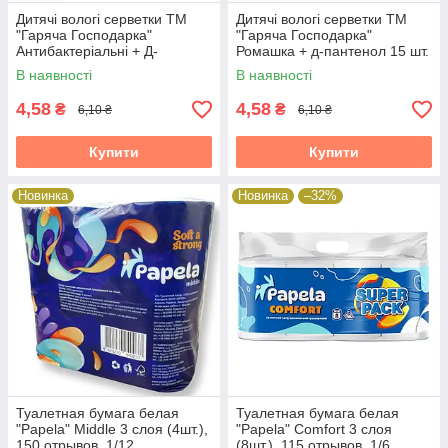
Дитячі вологі серветки ТМ
Дитячі вологі серветки ТМ
"Гаряча Господарка"
"Гаряча Господарка"
Антибактеріальні + Д-
Ромашка + д-пантенол 15 шт.
пантенол 15 шт. 100шт/ящ
100шт/ящ 65324
В наявності
В наявності
65324
4,58
4,58
₴
₴
6,10 ₴
6,10 ₴
Купити
Купити
Новинка
Новинка
–32%
Туалетная бумага белая
Туалетная бумага белая
"Papela" Middle 3 слоя (4шт.),
"Papela" Comfort 3 слоя
150 отрывов, 1/12
(8шт.), 115 отрывов, 1/6