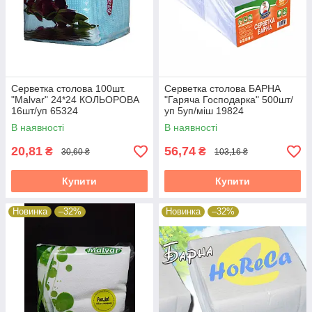
Серветка столова 100шт.
Серветка столова БАРНА
"Malvar" 24*24 КОЛЬОРОВА
"Гаряча Господарка" 500шт/
16шт/уп 65324
уп 5уп/міш 19824
В наявності
В наявності
20,81
56,74
₴
₴
30,60 ₴
103,16 ₴
Купити
Купити
Новинка
–32%
Новинка
–32%