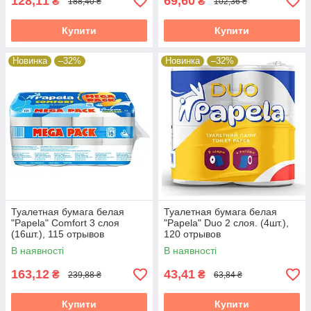
128,11
69,60
₴
₴
188,40 ₴
102,36 ₴
Купити
Купити
Новинка
–32%
Новинка
–32%
Туалетная бумага белая
Туалетная бумага белая
"Papela" Comfort 3 слоя
"Papela" Duo 2 слоя. (4шт.),
(16шт.), 115 отрывов
120 отрывов
В наявності
В наявності
163,12
43,41
₴
₴
239,88 ₴
63,84 ₴
Купити
Купити