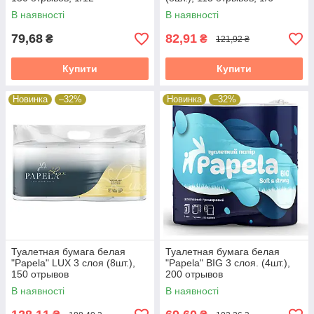
В наявності
В наявності
79,68
82,91
₴
₴
121,92 ₴
Купити
Купити
Новинка
–32%
Новинка
–32%
Туалетная бумага белая
Туалетная бумага белая
"Papela" LUX 3 слоя (8шт.),
"Papela" BIG 3 слоя. (4шт.),
150 отрывов
200 отрывов
В наявності
В наявності