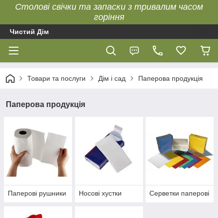
Столові свічки та запаски з тривалим часом
горіння
Чистий Дім
Товари та послуги
Дім і сад
Паперова продукція
Паперова продукція
Паперові рушники
Носові хустки
Серветки паперові