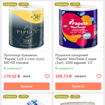
Новинка
–32%
Новинка
–32%
Полотенце бумажное
Рушничок паперовий
"Papela" LUX 2 слоя (1шт),
"Papela" MaxiTowel 2 шари
500+50 отрывов
(1шт), 1000 відривів, 1/3
В наявності
В наявності
179,52
169,73
₴
₴
264 ₴
249,60 ₴
Купити
Купити
Новинка
–32%
Новинка
–32%