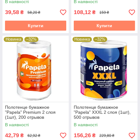
В наявності
В наявності
39,58
108,12
₴
₴
58,20 ₴
159 ₴
Купити
Купити
Новинка
–32%
Новинка
–32%
Полотенце бумажное
Полотенце бумажное
"Papela" Premium 2 слоя
"Papela" XXXL 2 слоя (1шт),
(1шт), 200 отрывов
500 отрывов
В наявності
В наявності
42,79
156,26
₴
₴
62,92 ₴
229,80 ₴