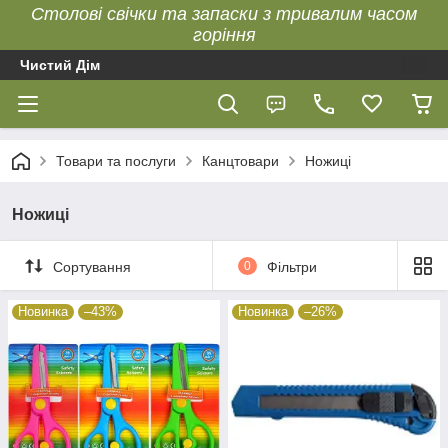
Столові свічки та запаски з тривалим часом
горіння
Чистий Дім
Товари та послуги
Канцтовари
Ножиці
Ножиці
Сортування
0
Фільтри
Новинка
–43%
Новинка
–26%