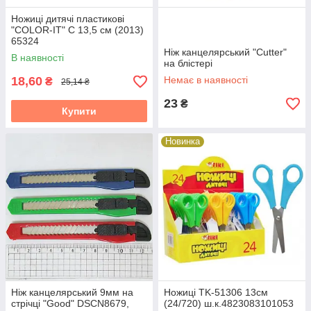
Ножиці дитячі пластикові
"COLOR-IT" С 13,5 см (2013)
65324
Ніж канцелярський "Cutter"
В наявності
на блістері
18,60
Немає в наявності
₴
25,14 ₴
23
₴
Купити
Новинка
Ніж канцелярський 9мм на
Ножиці TK-51306 13см
стрічці "Good" DSCN8679,
(24/720) ш.к.4823083101053