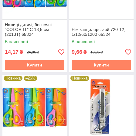
Ножиці дитячі, безпечні
"COLOR-IT" С 13,5 см
Ніж канцелярський 720-12,
(2013T) 65324
1/12/60/1200 65324
В наявності
В наявності
14,17
9,66
₴
₴
24,86 ₴
13,06 ₴
Купити
Купити
Новинка
–26%
Новинка