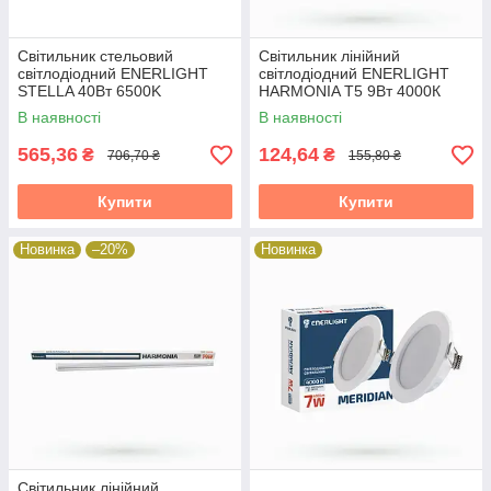
Cвітильник стельовий
Cвітильник лінійний
світлодіодний ENERLIGHT
світлодіодний ENERLIGHT
STELLA 40Вт 6500K
HARMONIA T5 9Вт 4000К
38315
В наявності
В наявності
565,36
124,64
₴
₴
706,70 ₴
155,80 ₴
Купити
Купити
Новинка
–20%
Новинка
Cвітильник лінійний