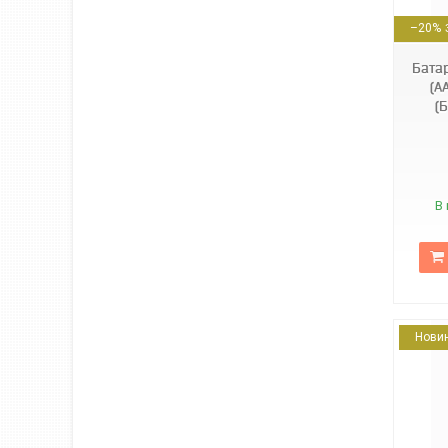
4823093501997
–20%
Бата
(A
(
В 
Нови