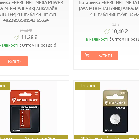
рейка ENERLIGHT MEGA POWER
Батарейка ENERLIGHT MEGA
AА МІН-ПАЛЬЧИК) АЛКАЛАЙН
(AAA МІНІ-ПАЛЬЧИК) АЛКАЛА
БЛІСТЕР) 4 шт./бл 48 шт./уп
4 шт./бл 40шт./уп. 653
4823093501942 65324
13 ₴
14,10 ₴
10,40 ₴
11,28 ₴
В наявності
Оптом і в роз
наявності
Оптом і в роздріб
Купити
Купити
нка
Новинка
4823093502567
4823093501911
–20%
Залишилось 26 днів
Залишилось 2