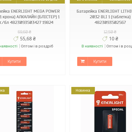
рейка ENERLIGHT MEGA POWER
Батарейка ENERLIGHT LITH
1 крона) АЛКАЛАЙН (БЛІСТЕР) 1
2032 BLI 1 (таблетка)
т./бл 4823093503427 19824
4823093502567
69,60 ₴
12,50 ₴
55,68 ₴
10 ₴
наявності
Оптом і в роздріб
В наявності
Оптом і в роз
Купити
Купити
нка
Новинка