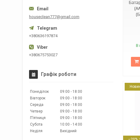
Бата
(A
(
houseclean777@gmail.com
+380636197874
В 
+380675753027
Графік роботи
Нови
Понеділок
09:00
18:00
Вівторок
09:00
18:00
Середа
09:00
18:00
Четвер
09:00
18:00
Пʼятниця
09:00
18:00
Субота
10:00
14:00
Неділя
Вихідний
4823093503427
–20%