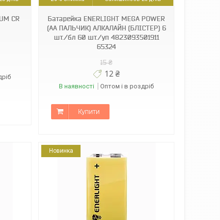
IUM CR
Батарейка ENERLIGHT MEGA POWER
(AA ПАЛЬЧИК) АЛКАЛАЙН (БЛІСТЕР) 6
шт./бл 60 шт./уп 4823093501911
65324
15 ₴
12 ₴
дріб
В наявності
Оптом і в роздріб
Купити
Новинка