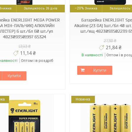
4823093502239
4823093502215
–20%
Залишилось 26 днів
Залишилось 2
рейка ENERLIGHT MEGA POWER
Батарейка ENERLIGHT Spe
AА МІН-ПАЛЬЧИК) АЛКАЛАЙН
Alkaline (23 GA) 1шт./бл 40 шт
БЛІСТЕР) 6 шт./бл 60 шт./уп
шт./ящ 4823093502239 6
4823093501997 65324
27,30 ₴
13,93 ₴
21,84 ₴
11,14 ₴
В наявності
Оптом і в роз
наявності
Оптом і в роздріб
Купити
Купити
нка
Новинка