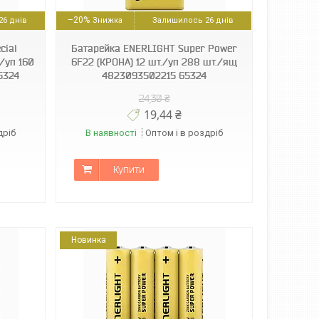
–20%
6 днів
Залишилось 26 днів
cial
Батарейка ENERLIGHT Super Power
./уп 160
6F22 (КРОНА) 12 шт./уп 288 шт./ящ
5324
4823093502215 65324
24,30 ₴
19,44 ₴
дріб
В наявності
Оптом і в роздріб
Купити
Новинка