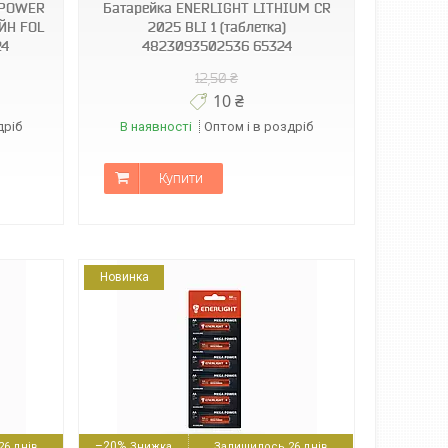
 POWER
Батарейка ENERLIGHT LITHIUM CR
ЙН FOL
2025 BLI 1 (таблетка)
24
4823093502536 65324
12,50 ₴
10 ₴
дріб
В наявності
Оптом і в роздріб
Купити
Новинка
–20%
6 днів
Залишилось 26 днів