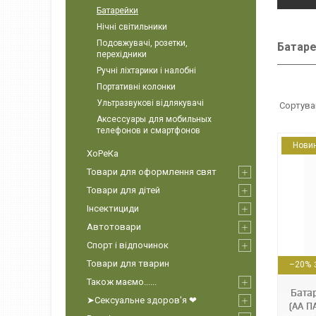
Батарейки
Нічні світильники
Подовжувачі, розетки,
Батар
перехідники
Ручні ліхтарики і налобні
Портативні колонки
Ультразвукові відлякувачі
Аксессуары для мобильных
телефонов и смартфонов
Нови
ХоРеКа
Товари для оформлення свят
Товари для дітей
Інсектициди
Автотовари
Спорт і відпочинок
4823093501867
Товари для тварин
–20%
Також маємо......
Бата
➤Сексуальне здоров'я ❤
(AA П