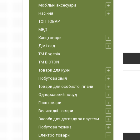
Мобільні аксесуари
Насіння
ТОП ТОВАР
МЕД
Канцтовари
Дім і сад
ТМ Bogenia
ТМ BIOTON
Товари для кухні
Побутова хімія
Товари для особистої гігієни
Одноразовий посуд
Госптовари
Великодні товари
Засоби для догляду за взуттям
Побутова техніка
Електро товари