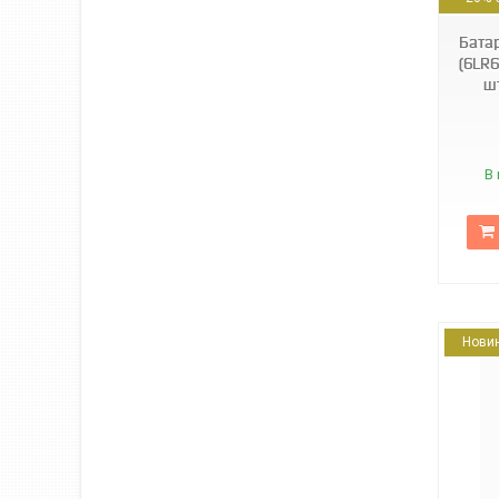
Бата
(6LR6
ш
В 
Нови