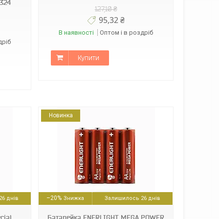
5324
127,10 ₴
95,32 ₴
В наявності
Оптом і в роздріб
дріб
Купити
Новинка
–20%
6 днів
Залишилось 26 днів
cial
Батарейка ENERLIGHT MEGA POWER