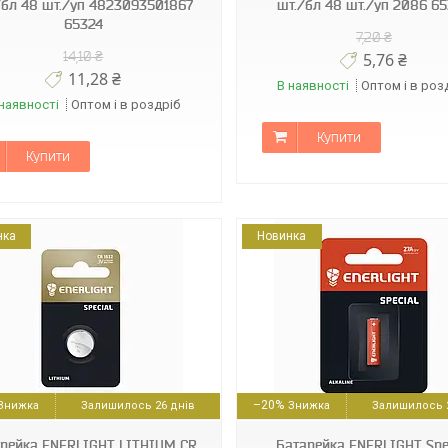
/бл 48 шт./уп 4823093501867
шт./бл 48 шт./уп 2086 6
65324
7,20 ₴
14,10 ₴
5,76 ₴
11,28 ₴
В наявності
Оптом і в роз
наявності
Оптом і в роздріб
Купити
Купити
нка
Новинка
4823093502260
4823093504172
–20%
Залишилось 26 днів
Залишилось 2
рейка ENERLIGHT LITHIUM CR
Батарейка ENERLIGHT Spe