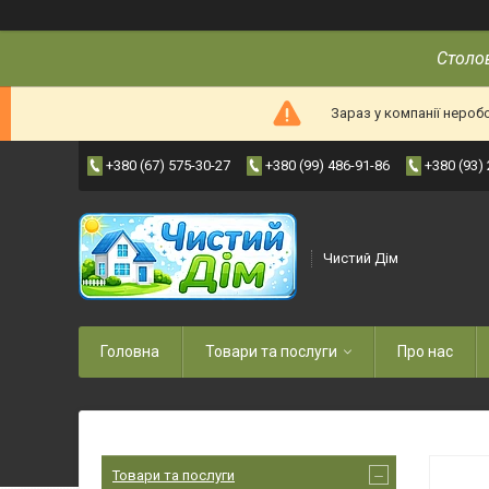
Столов
Зараз у компанії нероб
+380 (67) 575-30-27
+380 (99) 486-91-86
+380 (93)
Чистий Дім
Головна
Товари та послуги
Про нас
Товари та послуги