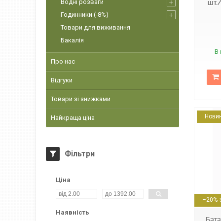
Водні розваги
шт.
Годинники (-8%)
Товари для виживання
Бакалія
В 
Про нас
Відгуки
Товари зі знижками
Нови
Найкраща ціна
Фільтри
Ціна
4823093502475
–20%
Наявність
Бата