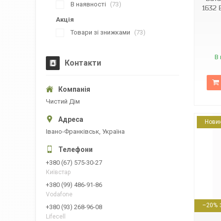
В наявності
73
1632 
Акція
Товари зі знижками
73
В 
Контакти
Чистий Дім
Нови
Івано-Франківськ, Україна
+380 (67) 575-30-27
Київстар
+380 (99) 486-91-86
4823093501942
Vodafone
–20%
+380 (93) 268-96-08
Lifecell