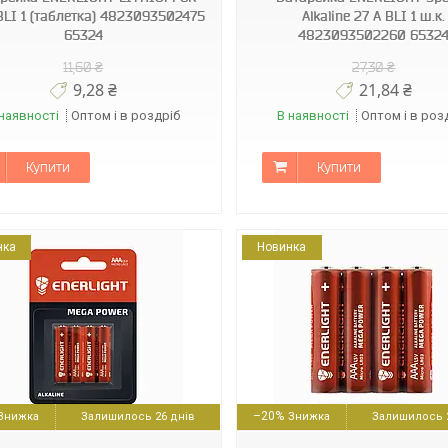
BLI 1 (таблетка) 4823093502475
Alkaline 27 A BLI 1 ш.к.
65324
4823093502260 6532
11,60 ₴
27,30 ₴
9,28 ₴
21,84 ₴
наявності
Оптом і в роздріб
В наявності
Оптом і в роз
Купити
Купити
нка
Новинка
4823093504141
4823093502536
–20%
Залишилось 26 днів
Залишилось 2