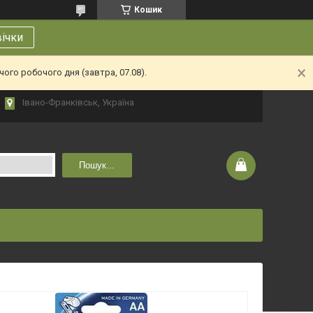
Кошик
вічки
ого робочого дня (завтра, 07.08).
Івано-Франківськ, Україна
Пошук...