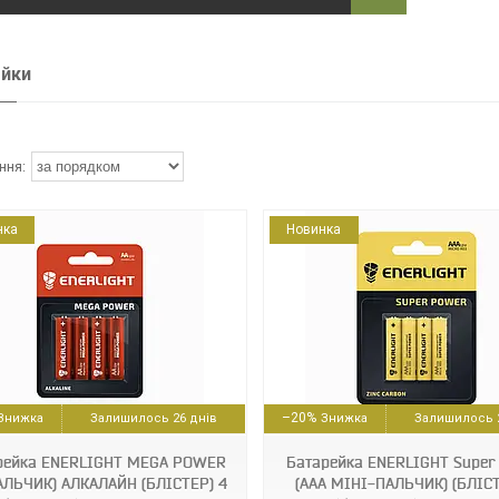
ейки
нка
Новинка
4823093502086
4823093504745
–20%
Залишилось 26 днів
Залишилось 2
рейка ENERLIGHT MEGA POWER
Батарейка ENERLIGHT Super
АЛЬЧИК) АЛКАЛАЙН (БЛІСТЕР) 4
(AAА МІНІ-ПАЛЬЧИК) (БЛІСТ