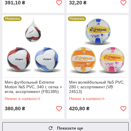
391,10
32,20
₴
₴
Новинка
Новинка
Мяч футбольный Extreme
Мяч волейбольный №5 PVC,
Motion №5 PVC, 340 г, сетка +
280 г, ассортимент (VB
игла, ассортимент (FB1385)
24513)
Немає в наявності
Немає в наявності
380,80
420,80
₴
₴
Показати ще