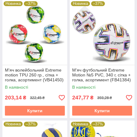
Новинка
–37%
Новинка
–37%
М'яч волейбольний Extreme
М'яч футбольний Extreme
motion TPU 260 гр., сітка +
Motion №5 PVC, 340 г, сітка +
голка, асортимент (VB41450)
голка, асортимент (FB41384)
В наявності
В наявності
203,14
247,77
₴
₴
322,45 ₴
393,28 ₴
Купити
Купити
Новинка
–37%
Новинка
–37%