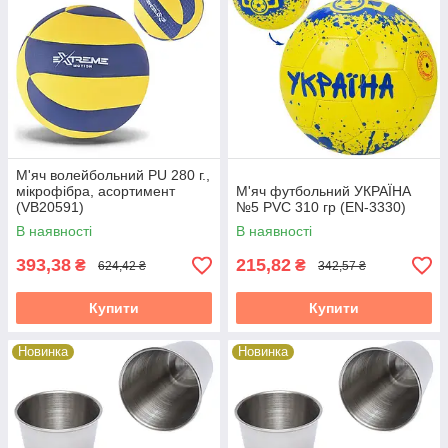
М'яч волейбольний PU 280 г.,
мікрофібра, асортимент
М'яч футбольний УКРАЇНА
(VB20591)
№5 PVC 310 гр (EN-3330)
В наявності
В наявності
393,38
215,82
₴
₴
624,42 ₴
342,57 ₴
Купити
Купити
Новинка
Новинка