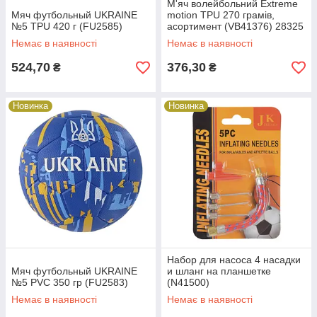
М'яч волейбольний Extreme
Мяч футбольный UKRAINE
motion TPU 270 грамiв,
№5 TPU 420 г (FU2585)
асортимент (VB41376) 28325
Немає в наявності
Немає в наявності
524,70
376,30
₴
₴
Новинка
Новинка
Набор для насоса 4 насадки
Мяч футбольный UKRAINE
и шланг на планшетке
№5 PVC 350 гр (FU2583)
(N41500)
Немає в наявності
Немає в наявності