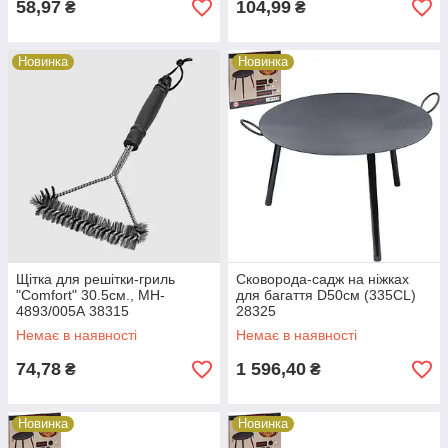
58,97
104,99
₴
₴
Новинка
Новинка
Щітка для решiтки-гриль
Сковорода-садж на ніжках
"Comfort" 30.5см., MH-
для багаття D50см (335СL)
4893/005А 38315
28325
Немає в наявності
Немає в наявності
74,78
1 596,40
₴
₴
Новинка
Новинка