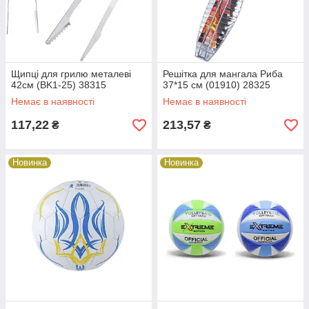
Щипці для грилю металеві
Решітка для мангала Риба
42см (BK1-25) 38315
37*15 см (01910) 28325
Немає в наявності
Немає в наявності
117,22
213,57
₴
₴
Новинка
Новинка