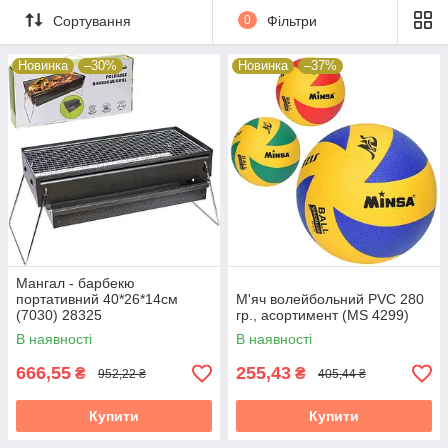
Сортування
0
Фільтри
Новинка
–30%
Новинка
–37%
Мангал - барбекю
портативний 40*26*14см
М'яч волейбольний PVC 280
(7030) 28325
гр., асортимент (MS 4299)
В наявності
В наявності
666,55
255,43
₴
₴
952,22 ₴
405,44 ₴
Купити
Купити