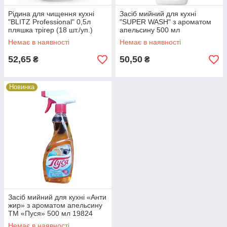
Рідина для чищення кухні
Засіб мийний для кухні
"BLITZ Professional" 0,5л
"SUPER WASH" з ароматом
пляшка трігер (18 шт./уп.)
апельсину 500 мл
19824
Немає в наявності
Немає в наявності
52,65
50,50
₴
₴
Новинка
Засіб мийний для кухні «Анти
жир» з ароматом апельсину
ТМ «Пуся» 500 мл 19824
Немає в наявності