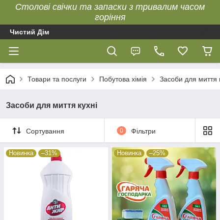
Столові свічки та запаски з тривалим часом
горіння
Чистий Дім
Товари та послуги
Побутова хімія
Засоби для миття 
Засоби для миття кухні
Сортування
0
Фільтри
Новинка
–31%
Новинка
–25%