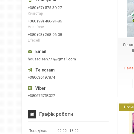
+380 (67) 575-30-27
Київстар
+380 (99) 486-91-86
4820212002175
Vodafone
+380 (93) 268-96-08
Lifecell
Серве
1
houseclean777@gmail.com
Немає
+380636197874
+380675753027
Нови
Графік роботи
Понеділок
09:00
18:00