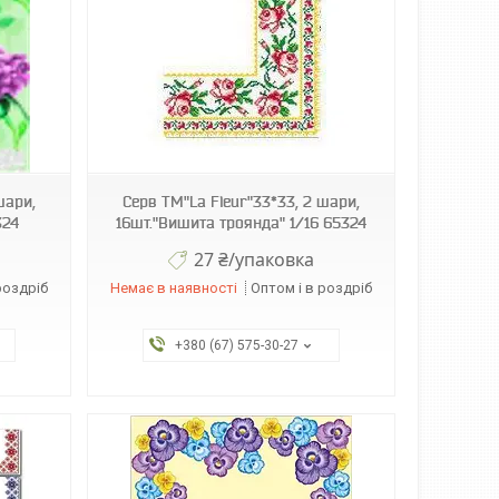
шари,
Серв ТМ"La Fleur"33*33, 2 шари,
324
16шт."Вишита троянда" 1/16 65324
27 ₴/упаковка
роздріб
Немає в наявності
Оптом і в роздріб
+380 (67) 575-30-27