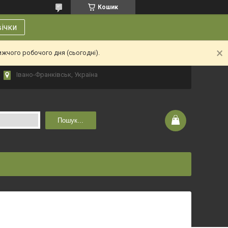
Кошик
вічки
ижчого робочого дня (сьогодні).
Івано-Франківськ, Україна
Пошук...