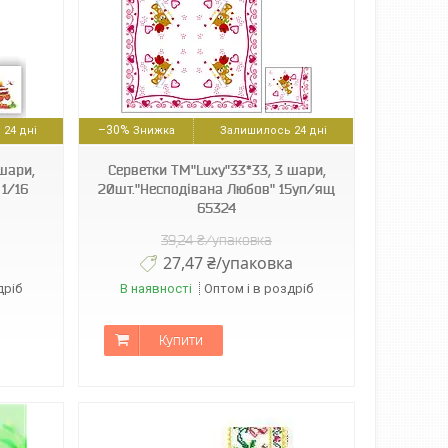
–30%
24 дні
Залишилось 24 дні
шари,
Серветки ТМ"Luxy"33*33, 3 шари,
 1/16
20шт."Несподівана Любов" 15уп/ящ
65324
39,24 ₴/упаковка
27,47 ₴/упаковка
дріб
В наявності
Оптом і в роздріб
Купити