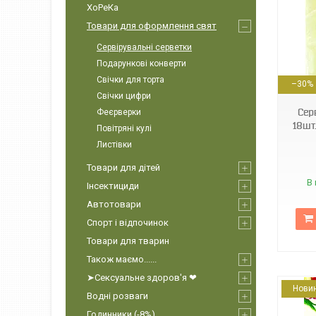
ХоРеКа
Товари для оформлення свят
Сервірувальні серветки
Подарункові конверти
4820212002090
Свічки для торта
–30%
Свічки цифри
Сер
Феєрверки
18шт
Повітряні кулі
Листівки
Товари для дітей
В 
Інсектициди
Автотовари
Спорт і відпочинок
Товари для тварин
Також маємо......
➤Сексуальне здоров'я ❤
Нови
Водні розваги
Годинники (-8%)