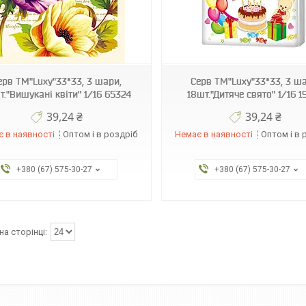
4820212002540
4820212002366
ерв ТМ"Luxy"33*33, 3 шари,
Серв ТМ"Luxy"33*33, 3 ша
т."Вишукані квіти" 1/16 65324
18шт."Дитяче свято" 1/16 1
39,24 ₴
39,24 ₴
 в наявності
Оптом і в роздріб
Немає в наявності
Оптом і в 
+380 (67) 575-30-27
+380 (67) 575-30-27