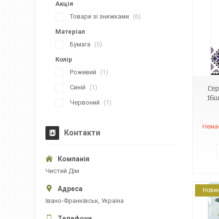
Акція
Товари зі знижками
6
Матеріал
Бумага
5
4820012349197
Колір
Рожевий
1
Синій
1
Сер
16ш
Червоний
1
Немає
Контакти
Чистий Дім
Нови
Івано-Франківськ, Україна