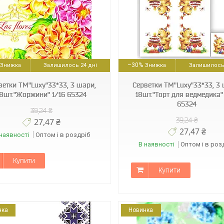
4820164967935
4820164964781
–30%
Залишилось 24 дні
Залишилось 
ветки ТМ"Luxy"33*33, 3 шари,
Серветки ТМ"Luxy"33*33, 3 
18шт."Жоржини" 1/16 65324
18шт."Торт для ведмедика"
65324
39,24 ₴
39,24 ₴
27,47 ₴
27,47 ₴
наявності
Оптом і в роздріб
В наявності
Оптом і в роз
Купити
Купити
нка
Новинка