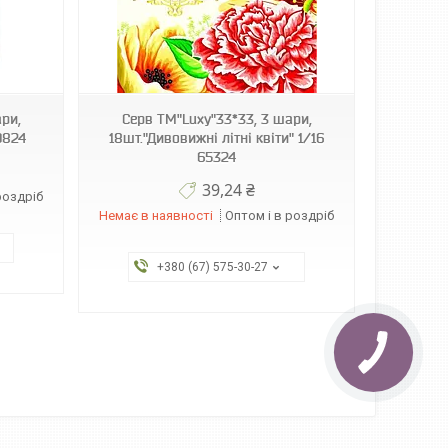
ри,
Серв ТМ"Luxy"33*33, 3 шари,
9824
18шт."Дивовижні літні квіти" 1/16
65324
39,24 ₴
роздріб
Немає в наявності
Оптом і в роздріб
+380 (67) 575-30-27