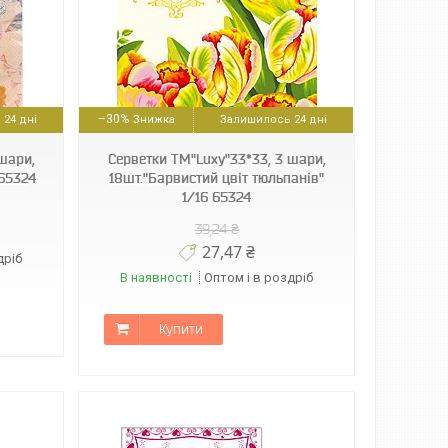
–30%
24 дні
Залишилось 24 дні
шари,
Серветки ТМ"Luxy"33*33, 3 шари,
 65324
18шт."Барвистий цвіт тюльпанів"
1/16 65324
39,24 ₴
27,47 ₴
дріб
В наявності
Оптом і в роздріб
Купити