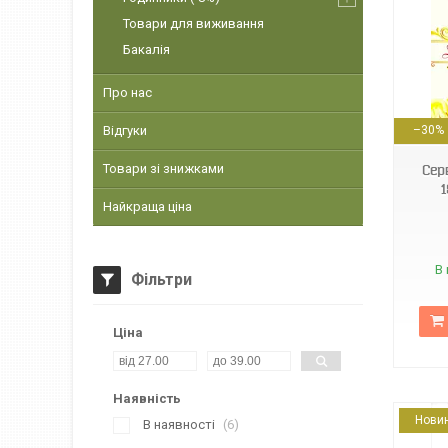
Товари для виживання
Бакалія
Про нас
4820212002182
Відгуки
–30%
Товари зі знижками
Сер
Найкраща ціна
В 
Фільтри
Ціна
Наявність
Нови
В наявності
6