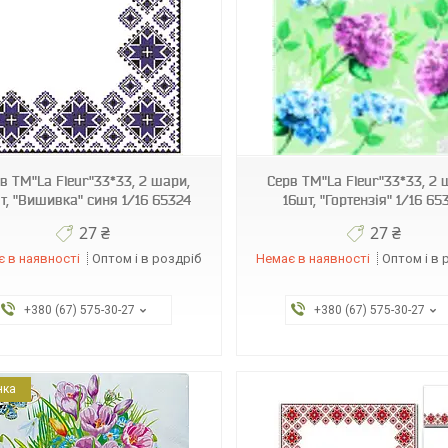
4820212006463
4820164962558
в ТМ"La Fleur"33*33, 2 шари,
Серв ТМ"La Fleur"33*33, 2 
т, "Вишивка" синя 1/16 65324
16шт, "Гортензія" 1/16 65
27 ₴
27 ₴
 в наявності
Оптом і в роздріб
Немає в наявності
Оптом і в 
+380 (67) 575-30-27
+380 (67) 575-30-27
нка