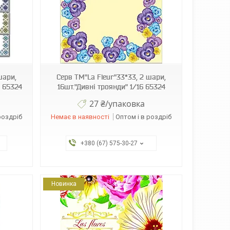
шари,
Серв ТМ"La Fleur"33*33, 2 шари,
6 65324
16шт."Дивні троянди" 1/16 65324
27 ₴/упаковка
роздріб
Немає в наявності
Оптом і в роздріб
+380 (67) 575-30-27
Новинка