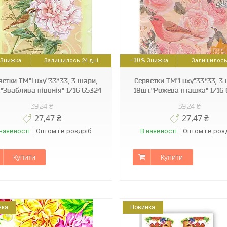
4820212000515
4820212002373
–30%
Залишилось 24 дні
Залишилось 
ветки ТМ"Luxy"33*33, 3 шари,
Серветки ТМ"Luxy"33*33, 3 
."Зваблива півонія" 1/16 65324
18шт."Рожева пташка" 1/16
39,24 ₴
39,24 ₴
27,47 ₴
27,47 ₴
наявності
Оптом і в роздріб
В наявності
Оптом і в роз
Купити
Купити
нка
Новинка