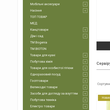
Мобільні аксесуари
Насіння
ТОП ТОВАР
МЕД
Канцтовари
Дім і сад
ТМ Bogenia
ТМ BIOTON
Товари для кухні
Побутова хімія
Сервір
Товари для особистої гігієни
Одноразовий посуд
Госптовари
Великодні товари
Засоби для догляду за взуттям
Нови
Побутова техніка
Електро товари