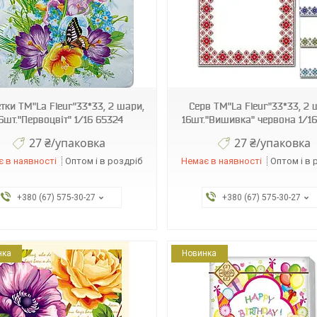
4820012349203
4820212000768
тки ТМ"La Fleur"33*33, 2 шари,
Серв ТМ"La Fleur"33*33, 2 
6шт."Первоцвіт" 1/16 65324
16шт."Вишивка" червона 1/1
27 ₴/упаковка
27 ₴/упаковка
 в наявності
Оптом і в роздріб
Немає в наявності
Оптом і в 
+380 (67) 575-30-27
+380 (67) 575-30-27
нка
Новинка