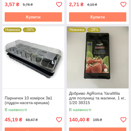
3,57
2,71
₴
₴
5,76 ₴
4,10 ₴
Купити
Купити
Новинка
–34%
Новинка
–28%
Добриво AgRoma YaraMila
Парничок 10 комірок 3в1
для полуниці та малини, 1 кг.,
(піддон-касета-кришка)
1/20 38315
В наявності
В наявності
45,19
140,40
₴
₴
68,47 ₴
195 ₴