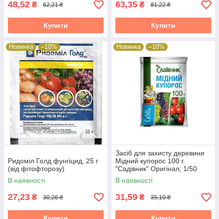
48,52
63,35
₴
₴
62,21 ₴
81,22 ₴
Купити
Купити
Новинка
–10%
Новинка
–10%
Засіб для захисту деревини
Ридоміл Голд фунгіцид, 25 г
Мідний купорос 100 г.
(від фітофторозу)
"Садівник" Оригінал; 1/50
19824
В наявності
В наявності
27,23
31,59
₴
₴
30,26 ₴
35,10 ₴
Купити
Купити