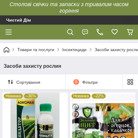
Столові свічки та запаски з тривалим часом
горіння
Чистий Дім
Товари та послуги
Інсектициди
Засоби захисту росл
Засоби захисту рослин
Сортування
0
Фільтри
Новинка
–36%
Новинка
–22%