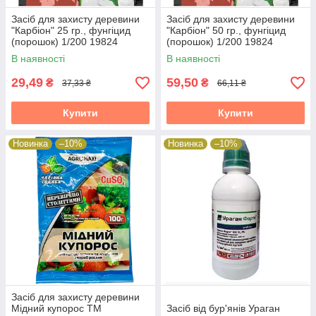
Засіб для захисту деревини
Засіб для захисту деревини
"Карбіон" 25 гр., фунгіцид
"Карбіон" 50 гр., фунгіцид
(порошок) 1/200 19824
(порошок) 1/200 19824
В наявності
В наявності
29,49
59,50
₴
₴
37,33 ₴
66,11 ₴
Купити
Купити
Новинка
–10%
Новинка
–10%
Засіб для захисту деревини
Мідний купорос ТМ
Засіб від бур'янів Ураган