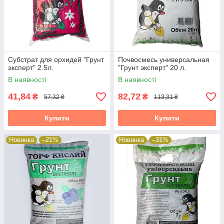
Субстрат для орхидей "Грунт
Почвосмесь универсальная
эксперт" 2.5л.
"Грунт эксперт" 20 л.
В наявності
В наявності
41,84
82,72
₴
₴
57,32 ₴
113,31 ₴
Купити
Купити
Новинка
–21%
Новинка
–31%