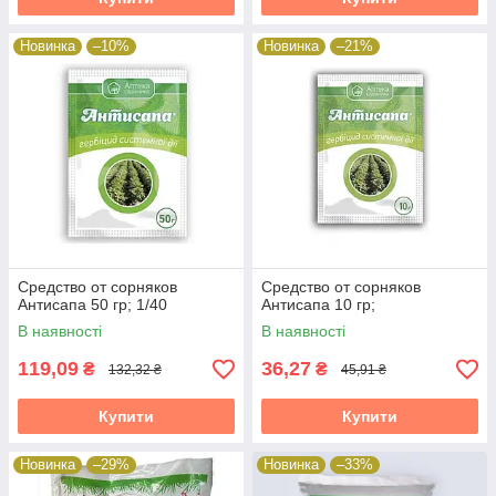
Новинка
–10%
Новинка
–21%
Средство от сорняков
Средство от сорняков
Антисапа 50 гр; 1/40
Антисапа 10 гр;
В наявності
В наявності
119,09
36,27
₴
₴
132,32 ₴
45,91 ₴
Купити
Купити
Новинка
–29%
Новинка
–33%