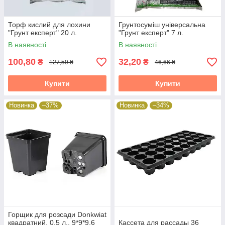
Торф кислий для лохини
Грунтосуміш універсальна
"Грунт експерт" 20 л.
"Грунт експерт" 7 л.
В наявності
В наявності
100,80
32,20
₴
₴
127,59 ₴
46,66 ₴
Купити
Купити
Новинка
–37%
Новинка
–34%
Горщик для розсади Donkwiat
квадратний, 0.5 л., 9*9*9,6
Кассета для рассады 36