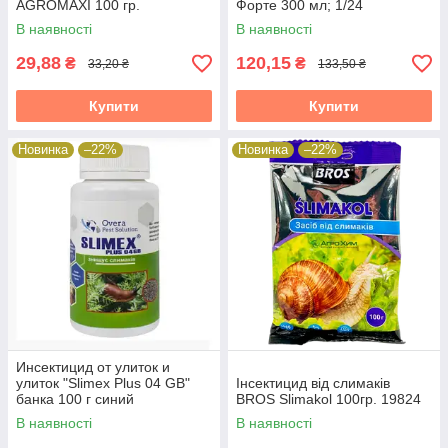
AGROMAXI 100 гр.
Форте 300 мл; 1/24
В наявності
В наявності
29,88
120,15
₴
₴
33,20 ₴
133,50 ₴
Купити
Купити
Новинка
–22%
Новинка
–22%
Инсектицид от улиток и
улиток "Slimex Plus 04 GB"
Інсектицид від слимаків
банка 100 г синий
BROS Slimakol 100гр. 19824
В наявності
В наявності