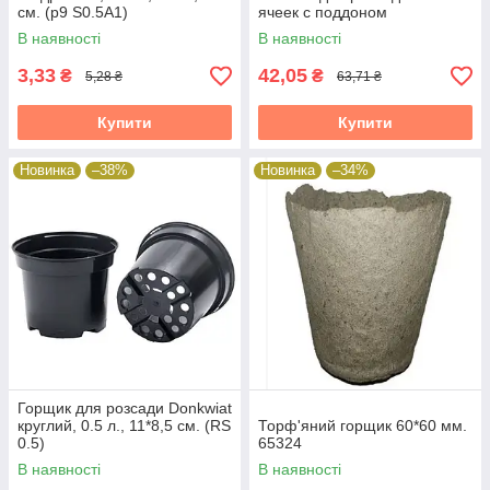
см. (p9 S0.5A1)
ячеек с поддоном
В наявності
В наявності
3,33
42,05
₴
₴
5,28 ₴
63,71 ₴
Купити
Купити
Новинка
–38%
Новинка
–34%
Горщик для розсади Donkwiat
круглий, 0.5 л., 11*8,5 см. (RS
Торф'яний горщик 60*60 мм.
0.5)
65324
В наявності
В наявності