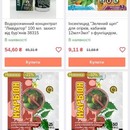
Водорозчинний концентрат
Інсектицид "Зелений щит"
"Ліквідатор" 100 мл. захист
для огірків, кабачків
від бур'янів 38315
12мл+3мл" з фунгіцидом,
прилипачем 65324
В наявності
В наявності
54,60
9,11
₴
₴
85,31 ₴
11,68 ₴
Купити
Купити
Новинка
–21%
Новинка
–10%