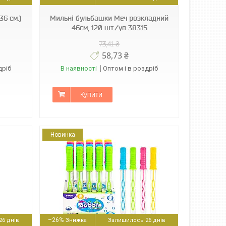
36 см.)
Мильні бульбашки Меч розкладний
46см, 120 шт./уп 38315
73,41 ₴
58,73 ₴
дріб
В наявності
Оптом і в роздріб
Купити
Новинка
–26%
6 днів
Залишилось 26 днів