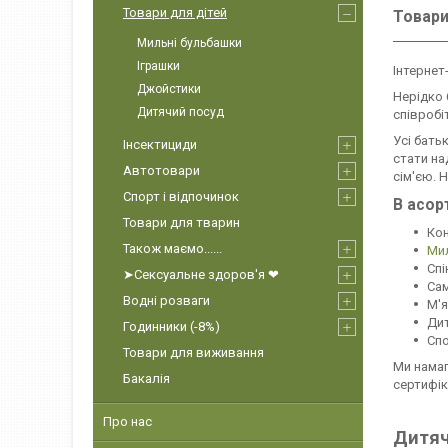
Товари для дітей
Товари
Мильні бульбашки
Іграшки
Інтернет
Джойстики
Нерідко 
Дитячий посуд
співробі
Усі бать
Інсектициди
стати на
Автотовари
сім'єю. 
Спорт і відпочинок
В асор
Товари для тварин
Кон
Також маємо......
Ми
Спі
➤Сексуальне здоров'я ❤
Са
Водні розваги
М'я
Дит
Годинники (-8%)
Спо
Товари для виживання
Ми намаг
Бакалія
сертифіка
Про нас
Дитяч