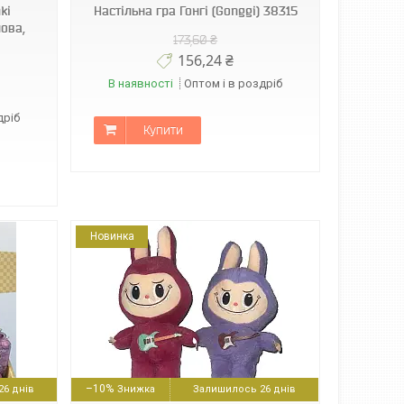
ki
Настільна гра Гонгі (Gonggi) 38315
нова,
173,60 ₴
156,24 ₴
В наявності
Оптом і в роздріб
дріб
Купити
Новинка
–10%
6 днів
Залишилось 26 днів