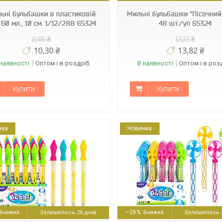
ьні бульбашки в пластиковій
Мильні бульбашки "Пісочний
 60 мл., 10 см. 1/12/288 65324
48 шт./уп 65324
11,45 ₴
17,27 ₴
10,30 ₴
13,82 ₴
наявності
Оптом і в роздріб
В наявності
Оптом і в роз
Купити
Купити
нка
Новинка
9987456123099
6920011247918
–26%
Залишилось 26 днів
Залишилось 2