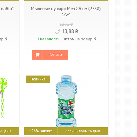
 набір"
Мыльные пузыри Меч 26 см (2730),
1/24
18,75 ₴
13,88 ₴
дріб
В наявності
Оптом і в роздріб
Купити
Новинка
–26%
6 днів
Залишилось 26 днів