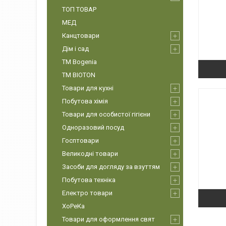
ТОП ТОВАР
МЕД
Канцтовари
Дім і сад
ТМ Bogenia
ТМ BIOTON
Товари для кухні
Побутова хімія
Товари для особистої гігієни
Одноразовий посуд
Госптовари
Великодні товари
Засоби для догляду за взуттям
Побутова техніка
Електро товари
ХоРеКа
Товари для оформлення свят