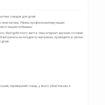
ітних товарів для дітей.
ь-яких питань. Рівень професіоналізму наших
ексті ваших побажань.
ивого і безтурботного життя. Наш інтернет-магазин готовий
 б витрачати на поїздки по магазинах, проведете зі своєю
 дітей.
роший, перевірений товар, у якого обов'язково є