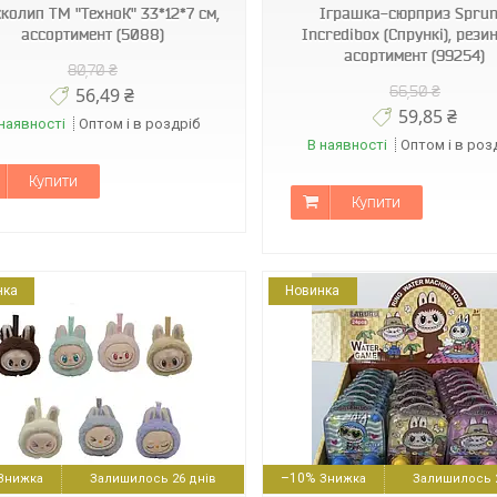
колип ТМ "ТехноК" 33*12*7 см,
Іграшка-сюрприз Sprun
ассортимент (5088)
Incredibox (Спрункі), рези
асортимент (99254)
80,70 ₴
66,50 ₴
56,49 ₴
59,85 ₴
наявності
Оптом і в роздріб
В наявності
Оптом і в роз
Купити
Купити
нка
Новинка
1003-24
62739
–10%
Залишилось 26 днів
Залишилось 2