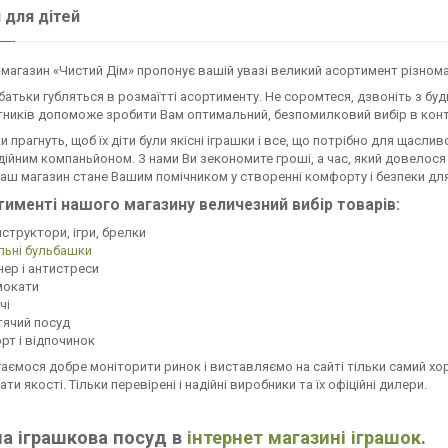
 для дітей
-магазин «Чистий Дім» пропонує вашій увазі великий асортимент різноман
батьки губляться в розмаїтті асортименту. Не соромтеся, дзвоніть з буд
тників допоможе зробити Вам оптимальний, безпомилковий вибір в конт
ки прагнуть, щоб їх діти були якісні іграшки і все, що потрібно для щасл
дійним компаньйоном. З нами Ви зекономите гроші, а час, який довелося
Наш магазин стане Вашим помічником у створенні комфорту і безпеки для
тименті нашого магазину величезний вибір товарів:
структори, ігри, брелки
льні бульбашки
нер і антистреси
мокати
чі
ячий посуд
рт і відпочинок
аємося добре моніторити ринок і виставляємо на сайті тільки самий хо
ти якості. Тільки перевірені і надійні виробники та їх офіційні дилери.
а іграшкова посуд в
інтернет магазині іграшок
.