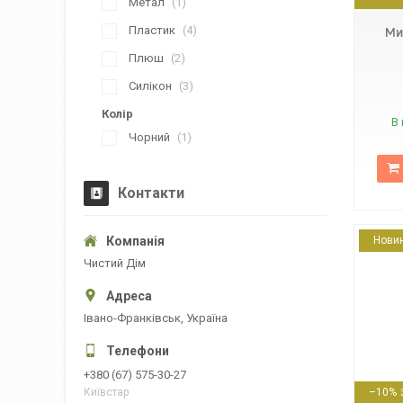
Метал
1
Пластик
4
Ми
Плюш
2
Силікон
3
Колір
В 
Чорний
1
Контакти
Нови
Чистий Дім
Івано-Франківськ, Україна
6903317374236
+380 (67) 575-30-27
–10%
Київстар