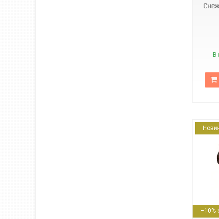
Снеж
В 
Нови
63705
–10%