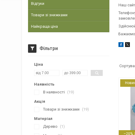
Відгуки
Наш сайт
Телефону
Товари зі знижками
замовле
Здійснюй
Найкраща ціна
Бажаємо
Фільтри
Ціна
Нови
Наявність
В наявності
19
Акція
Товари зі знижками
19
Матеріал
Дерево
16642
1
–20%