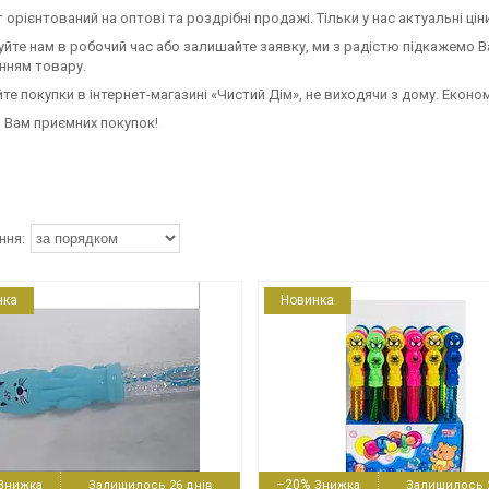
 орієнтований на оптові та роздрібні продажі. Тільки у нас актуальні ціни
йте нам в робочий час або залишайте заявку, ми з радістю підкажемо Вам
нням товару.
те покупки в інтернет-магазині «Чистий Дім», не виходячи з дому. Економ
 Вам приємних покупок!
нка
Новинка
399
26499
–20%
Залишилось 26 днів
Залишилось 2