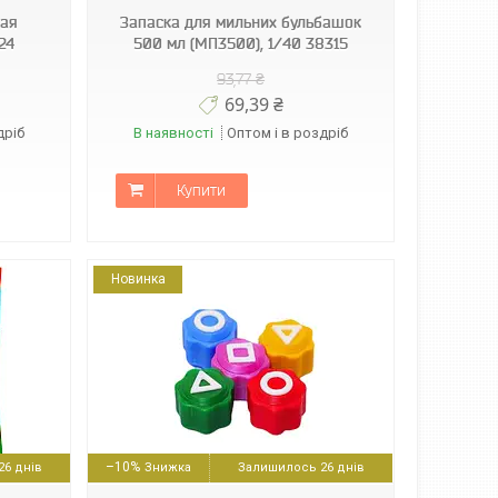
ная
Запаска для мильних бульбашок
24
500 мл (МП3500), 1/40 38315
93,77 ₴
69,39 ₴
дріб
В наявності
Оптом і в роздріб
Купити
Новинка
–10%
6 днів
Залишилось 26 днів