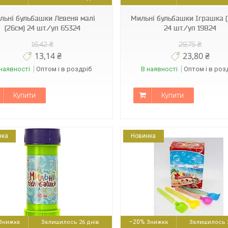
льні бульбашки Левеня малі
Мильні бульбашки Іграшка (
(26см) 24 шт./уп 65324
24 шт./уп 19824
16,42 ₴
29,75 ₴
13,14 ₴
23,80 ₴
наявності
Оптом і в роздріб
В наявності
Оптом і в роз
Купити
Купити
нка
Новинка
6867
2730
–20%
Залишилось 26 днів
Залишилось 2