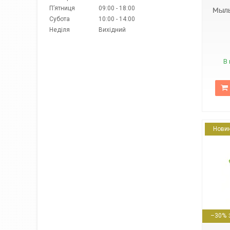
Пʼятниця
09:00
18:00
Мыль
Субота
10:00
14:00
Неділя
Вихідний
В 
Нови
4823037605088
–30%