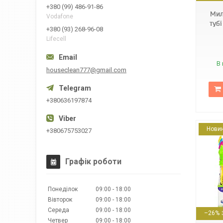
+380 (99) 486-91-86
Мил
Vodafone
тубі
+380 (93) 268-96-08
Lifecell
В 
houseclean777@gmail.com
+380636197874
Нови
+380675753027
Графік роботи
Понеділок
09:00
18:00
Вівторок
09:00
18:00
2715
Середа
09:00
18:00
–26%
Четвер
09:00
18:00