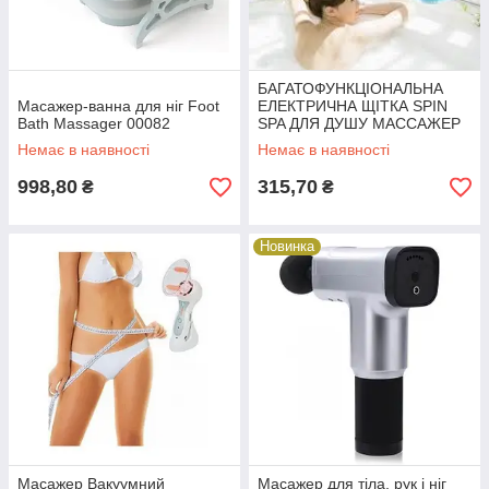
БАГАТОФУНКЦІОНАЛЬНА
Масажер-ванна для ніг Foot
ЕЛЕКТРИЧНА ЩІТКА SPIN
Bath Massager 00082
SPA ДЛЯ ДУШУ МАССАЖЕР
ДЛЯ ШКІРИ 5 В 1 БІЛИЙ
Немає в наявності
Немає в наявності
(90509)/(10144 28325
998,80
315,70
₴
₴
Новинка
Масажер Вакуумний
Масажер для тіла, рук і ніг