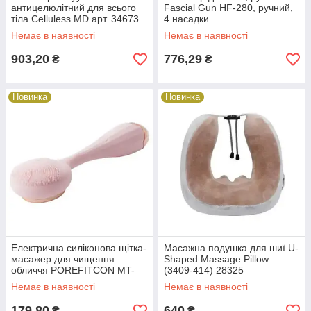
антицелюлітний для всього
Fascial Gun HF-280, ручний,
тіла Celluless MD арт. 34673
4 насадки
Немає в наявності
Немає в наявності
903,20
776,29
₴
₴
Новинка
Новинка
Електрична силіконова щітка-
Масажна подушка для шиї U-
масажер для чищення
Shaped Massage Pillow
обличчя POREFITCON MT-
(3409-414) 28325
006 38315
Немає в наявності
Немає в наявності
179,80
640
₴
₴