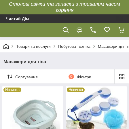
Столові свічки та запаски з тривалим часом
горіння
Чистий Дім
Товари та послуги
Побутова техніка
Масажери для т
Масажери для тіла
Сортування
0
Фільтри
Новинка
Новинка