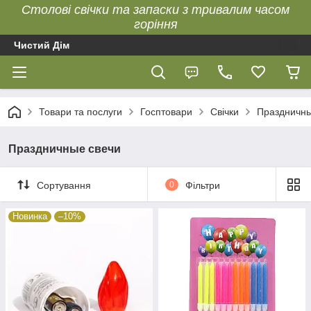
Столові свічки та запаски з тривалим часом
горіння
Чистий Дім
Товари та послуги
Госптовари
Свічки
Праздничны
Праздничные свечи
Сортування
0
Фільтри
Новинка
–10%