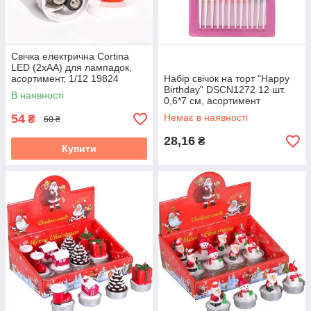
Свічка електрична Cortina
LED (2xAA) для лампадок,
асортимент, 1/12 19824
Набір свічок на торт "Happy
Birthday" DSCN1272 12 шт.
В наявності
0,6*7 см, асортимент
54
Немає в наявності
₴
60 ₴
28,16
₴
Купити