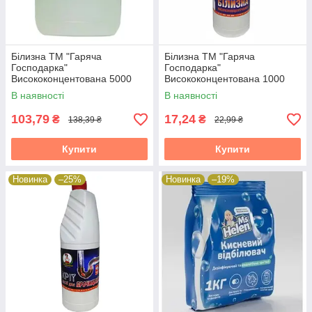
Білизна ТМ "Гаряча
Білизна ТМ "Гаряча
Господарка"
Господарка"
Висококонцентована 5000
Висококонцентована 1000
мл.
мл. 12шт./уп 65324
В наявності
В наявності
103,79
17,24
₴
₴
138,39 ₴
22,99 ₴
Купити
Купити
Новинка
–25%
Новинка
–19%