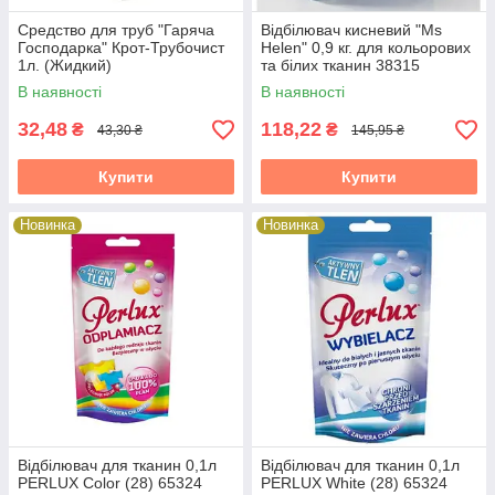
Средство для труб "Гаряча
Відбілювач кисневий "Ms
Господарка" Крот-Трубочист
Helen" 0,9 кг. для кольорових
1л. (Жидкий)
та білих тканин 38315
В наявності
В наявності
32,48
118,22
₴
₴
43,30 ₴
145,95 ₴
Купити
Купити
Новинка
Новинка
Відбілювач для тканин 0,1л
Відбілювач для тканин 0,1л
PERLUX Color (28) 65324
PERLUX White (28) 65324