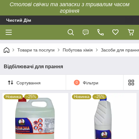
Столові свічки та запаски з тривалим часом
горіння
Чистий Дім
Товари та послуги
Побутова хімія
Засоби для пранн
Відбілювачі для прання
Сортування
0
Фільтри
Новинка
–25%
Новинка
–25%