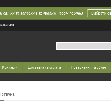
і свічки та запаски з тривалим часом горіння
Вибрати с
 268-96-08
Контакти
Доставка та оплата
Повернення та обмін
 струна