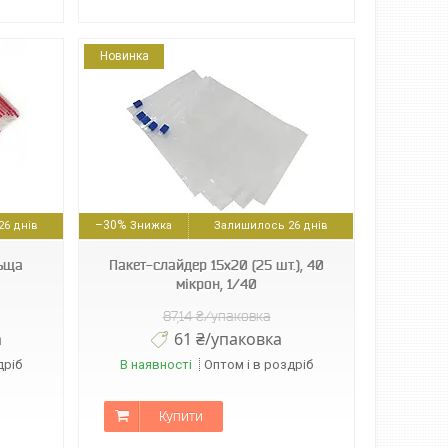
Новинка
–30%
6 днів
Залишилось 26 днів
льща
Пакет-слайдер 15х20 (25 шт.), 40
мікрон, 1/40
87,14 ₴/упаковка
а
61 ₴/упаковка
дріб
В наявності
Оптом і в роздріб
Купити