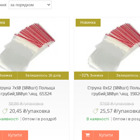
нка
Новинка
112560
112558
–32%
Залишилось 26 днів
Залишилось 2
труна 7х10 (100шт) Польща
Струна 8х12 (100шт) Пол
грубий,100уп.\ящ. 65324
грубий,100уп.\ящ. 1982
30,08 ₴/упаковка
37,60 ₴/упаковка
20,45 ₴/упаковка
25,57 ₴/упаковк
наявності
Оптом і в роздріб
В наявності
Оптом і в роз
Купити
Купити