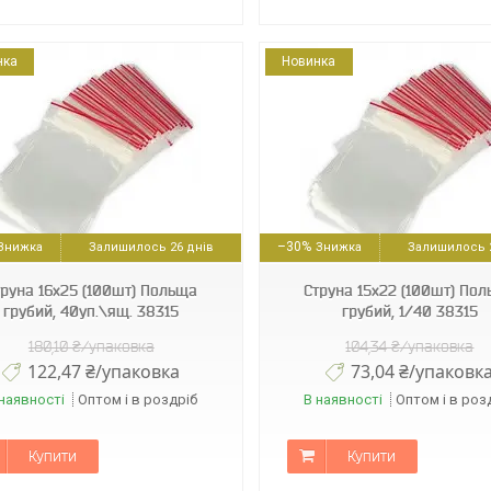
нка
Новинка
30502
3466
–30%
Залишилось 26 днів
Залишилось 2
труна 16х25 (100шт) Польща
Струна 15х22 (100шт) По
грубий, 40уп.\ящ. 38315
грубий, 1/40 38315
180,10 ₴/упаковка
104,34 ₴/упаковка
122,47 ₴/упаковка
73,04 ₴/упаковк
наявності
Оптом і в роздріб
В наявності
Оптом і в роз
Купити
Купити