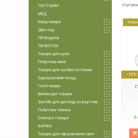
ТОП ТОВАР
МЕД
Канцтовари
Нови
Дім і сад
ТМ Bogenia
ТМ BIOTON
Товари для кухні
Побутова хімія
112559
Товари для особистої гігієни
–32%
Одноразовий посуд
Госптовари
С
Великодні товари
Засоби для догляду за взуттям
Побутова техніка
В 
Електро товари
ХоРеКа
Товари для оформлення свят