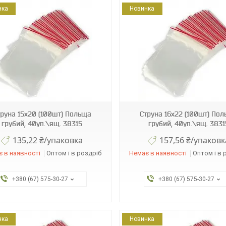
нка
Новинка
113243
112556
труна 15х20 (100шт) Польща
Струна 16х22 (100шт) По
грубий, 40уп.\ящ. 38315
грубий, 40уп.\ящ. 3831
135,22 ₴/упаковка
157,56 ₴/упаковк
 в наявності
Оптом і в роздріб
Немає в наявності
Оптом і в 
+380 (67) 575-30-27
+380 (67) 575-30-27
нка
Новинка