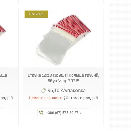
Новинка
льща
Струна 12х18 (100шт) Польща грубий,
60уп.\ящ. 38315
а
96,10 ₴/упаковка
роздріб
Немає в наявності
Оптом і в роздріб
+380 (67) 575-30-27