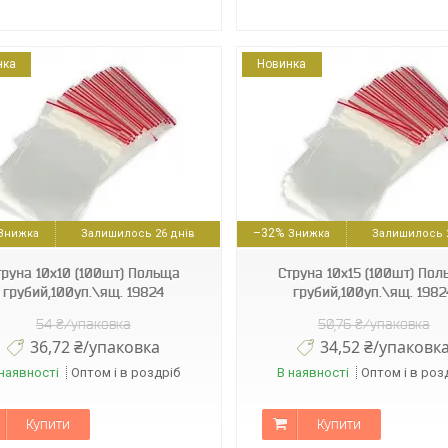
нка
Новинка
112563
16623
–32%
Залишилось 26 днів
Залишилось 2
труна 10х10 (100шт) Польща
Струна 10х15 (100шт) По
грубий,100уп.\ящ. 19824
грубий,100уп.\ящ. 1982
54 ₴/упаковка
50,76 ₴/упаковка
36,72 ₴/упаковка
34,52 ₴/упаковк
наявності
Оптом і в роздріб
В наявності
Оптом і в роз
Купити
Купити