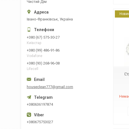
Чистий Дім
Нови
Івано-Франківськ, Україна
+380 (67) 575-30-27
Київстар
+380 (99) 486-91-86
16631
Vodafone
+380 (93) 268-96-08
Lifecell
Ст
houseclean777@gmail.com
Немає
+380636197874
+380675753027