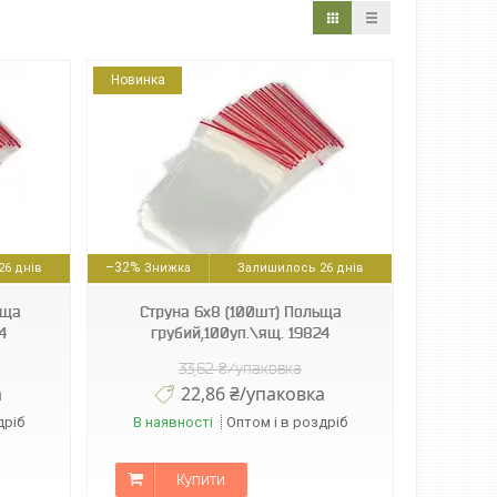
Новинка
–32%
6 днів
Залишилось 26 днів
ьща
Струна 6х8 (100шт) Польща
4
грубий,100уп.\ящ. 19824
33,62 ₴/упаковка
а
22,86 ₴/упаковка
дріб
В наявності
Оптом і в роздріб
Купити