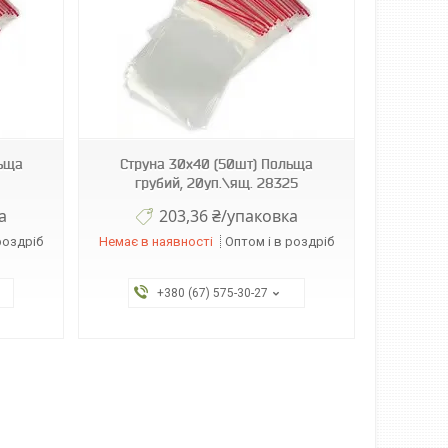
льща
Струна 30х40 (50шт) Польща
грубий, 20уп.\ящ. 28325
а
203,36 ₴/упаковка
роздріб
Немає в наявності
Оптом і в роздріб
+380 (67) 575-30-27