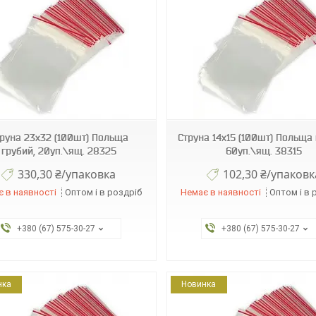
16627
112557
руна 23х32 (100шт) Польща
Струна 14х15 (100шт) Польща 
грубий, 20уп.\ящ. 28325
60уп.\ящ. 38315
330,30 ₴/упаковка
102,30 ₴/упаковк
 в наявності
Оптом і в роздріб
Немає в наявності
Оптом і в 
+380 (67) 575-30-27
+380 (67) 575-30-27
нка
Новинка