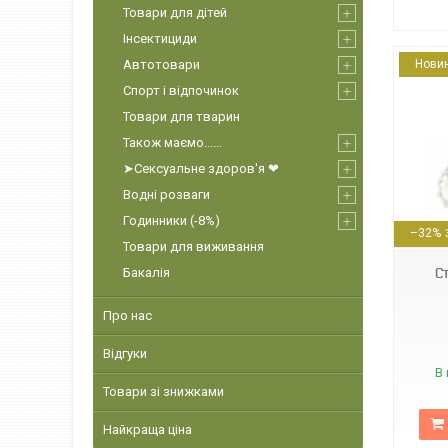
Товари для дітей
Інсектициди
Автотовари
Нови
Спорт і відпочинок
Товари для тварин
Також маємо......
➤Сексуальне здоров'я ❤
Водні розваги
16622
Годинники (-8%)
–32%
Товари для виживання
Бакалія
С
Про нас
Відгуки
В 
Товари зі знижками
Найкраща ціна