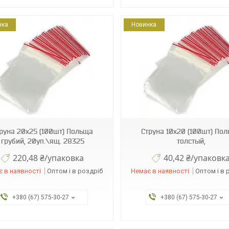
нка
Новинка
124417
16626
руна 20х25 (100шт) Польща
Струна 10х20 (100шт) По
грубий, 20уп.\ящ. 28325
толстый,
220,48 ₴/упаковка
40,42 ₴/упаковк
 в наявності
Оптом і в роздріб
Немає в наявності
Оптом і в 
+380 (67) 575-30-27
+380 (67) 575-30-27