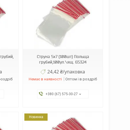
грубий,
Струна 5х7 (100шт) Польща
грубий,100уп.\ящ. 65324
а
24,42 ₴/упаковка
роздріб
Немає в наявності
Оптом і в роздріб
+380 (67) 575-30-27
Новинка