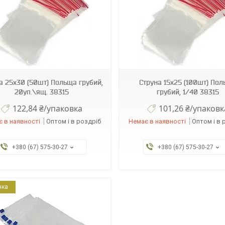
33736
33738
а 25х30 (50шт) Польща грубий,
Струна 15х25 (100шт) По
20уп.\ящ. 38315
грубий, 1/40 38315
122,84 ₴/упаковка
101,26 ₴/упаковк
 в наявності
Оптом і в роздріб
Немає в наявності
Оптом і в 
+380 (67) 575-30-27
+380 (67) 575-30-27
нка