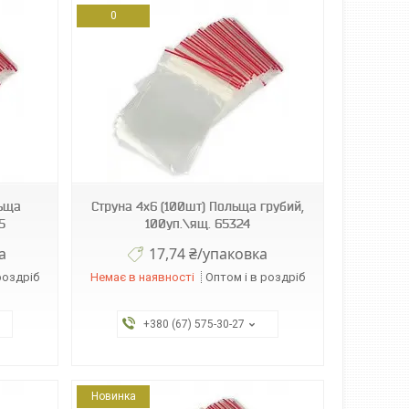
0
льща
Струна 4х6 (100шт) Польща грубий,
5
100уп.\ящ. 65324
а
17,74 ₴/упаковка
роздріб
Немає в наявності
Оптом і в роздріб
+380 (67) 575-30-27
Новинка