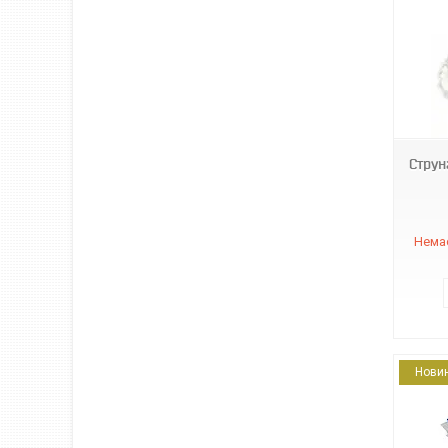
33737
Струн
Немає
Нови