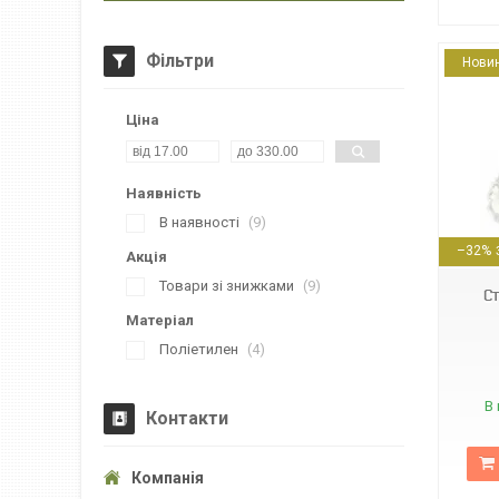
Фільтри
Нови
Ціна
Наявність
В наявності
9
16630
–32%
Акція
Товари зі знижками
9
С
Матеріал
Поліетилен
4
В 
Контакти