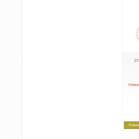
16632
Ст
Немає
Нови