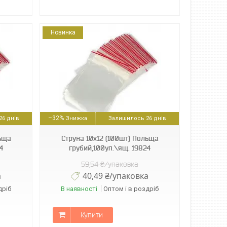
Новинка
–32%
6 днів
Залишилось 26 днів
льща
Струна 10х12 (100шт) Польща
4
грубий,100уп.\ящ. 19824
59,54 ₴/упаковка
а
40,49 ₴/упаковка
дріб
В наявності
Оптом і в роздріб
Купити