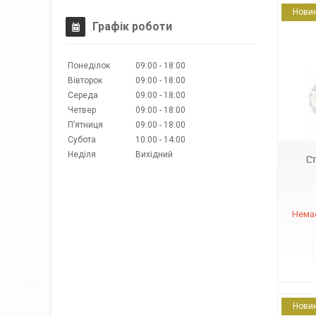
Нови
Графік роботи
Понеділок
09:00
18:00
Вівторок
09:00
18:00
Середа
09:00
18:00
Четвер
09:00
18:00
16628
Пʼятниця
09:00
18:00
Субота
10:00
14:00
Неділя
Вихідний
С
Немає
Нови