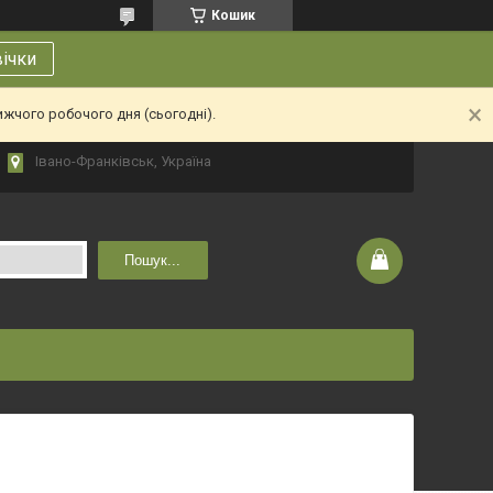
Кошик
вічки
ижчого робочого дня (сьогодні).
Івано-Франківськ, Україна
Пошук...