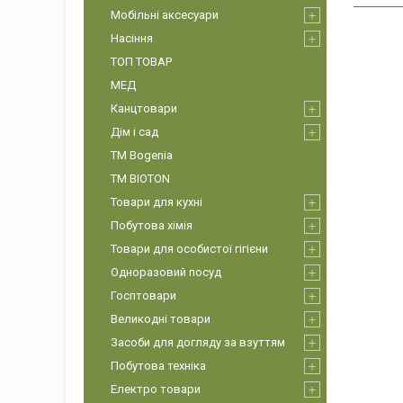
Мобільні аксесуари
Насіння
ТОП ТОВАР
МЕД
Канцтовари
Дім і сад
ТМ Bogenia
ТМ BIOTON
Товари для кухні
Побутова хімія
Товари для особистої гігієни
Одноразовий посуд
Госптовари
Великодні товари
Засоби для догляду за взуттям
Побутова техніка
Електро товари