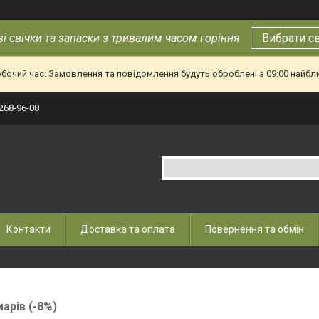
і свічки та запаски з тривалим часом горіння
Вибрати с
обочий час. Замовлення та повідомлення будуть оброблені з 09:00 найбл
 268-96-08
Контакти
Доставка та оплата
Повернення та обмін
марів (-8%)