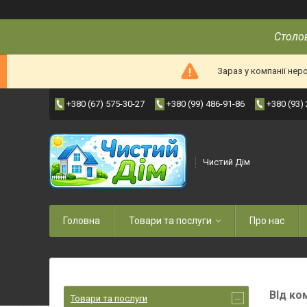
Столов
Зараз у компанії нер
+380 (67) 575-30-27
+380 (99) 486-91-86
+380 (93)
Чистий Дім
Головна
Товари та послуги
Про нас
ВІд ко
Товари та послуги