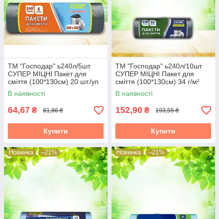
ТМ "Господар" ь240л/5шт
ТМ "Господар" ь240л/10шт
СУПЕР МІЦНІ Пакет для
СУПЕР МІЦНІ Пакет для
сміття (100*130см) 20 шт./уп
сміття (100*130см) 34 г/м²
УБ17
УБ18
В наявності
В наявності
64,67
152,90
₴
₴
81,86 ₴
193,55 ₴
Купити
Купити
Новинка
–21%
Новинка
–21%