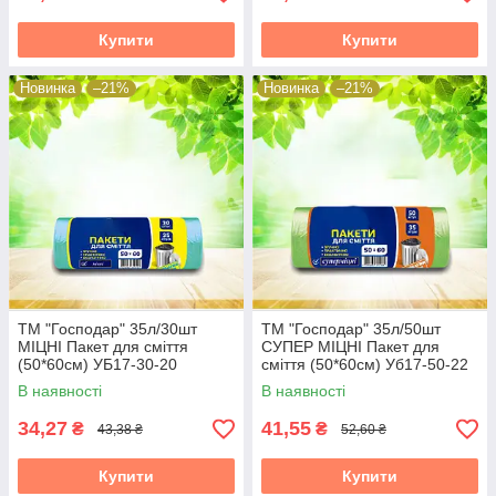
Купити
Купити
Новинка
–21%
Новинка
–21%
ТМ "Господар" 35л/30шт
ТМ "Господар" 35л/50шт
МІЦНІ Пакет для сміття
СУПЕР МІЦНІ Пакет для
(50*60см) УБ17-30-20
сміття (50*60см) Уб17-50-22
В наявності
В наявності
34,27
41,55
₴
₴
43,38 ₴
52,60 ₴
Купити
Купити