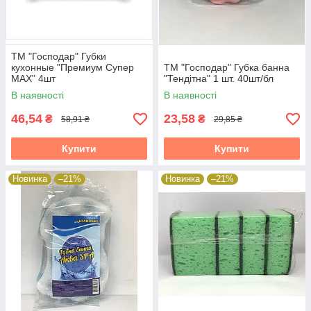
ТМ "Господар" Губки
кухонные "Премиум Супер
ТМ "Господар" Губка банна
МАХ" 4шт
"Тендітна" 1 шт. 40шт/бл
В наявності
В наявності
46,54
23,58
₴
₴
58,91 ₴
29,85 ₴
Купити
Купити
Новинка
–21%
Новинка
–21%