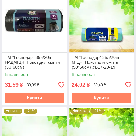
ТМ "Господар" 35л/20шт
ТМ "Господар" 35л/20шт
НАДМІЦНІ Пакет для сміття
МІЦНІ Пакет для сміття
(50*60см)
(50*60см) УБ17-20-19
В наявності
В наявності
31,59
24,02
₴
₴
39,99 ₴
30,40 ₴
Купити
Купити
Новинка
–21%
Новинка
–21%