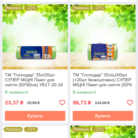
Новинка
–21%
Новинка
–21%
ТМ "Господар" 35л/20шт
ТМ "Господар" 35л/ь100шт
СУПЕР МІЦНІ Пакет для
(+20шт безкоштовно) СУПЕР
сміття (50*60см) УБ17-20-18
МІЦНІ Пакет для сміття (50*6
В наявності
В наявності
23,37
98,73
₴
₴
29,58 ₴
124,98 ₴
Купити
Купити
Новинка
–21%
Новинка
–21%