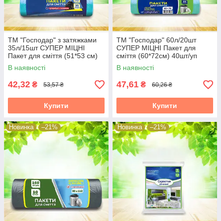
ТМ "Господар" з затяжками
ТМ "Господар" 60л/20шт
35л/15шт СУПЕР МІЦНІ
СУПЕР МІЦНІ Пакет для
Пакет для сміття (51*53 см)
сміття (60*72см) 40шт/уп
13 г
УБ17-25-2
В наявності
В наявності
42,32
47,61
₴
₴
53,57 ₴
60,26 ₴
Купити
Купити
Новинка
–21%
Новинка
–21%