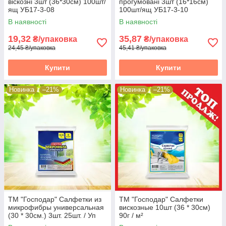
віскозні 3шт (36*30см) 100шт/
прогумовані 3шт (16*16см)
ящ УБ17-3-08
100шт/ящ УБ17-3-10
В наявності
В наявності
19,32
35,87
₴/упаковка
₴/упаковка
24,45 ₴/упаковка
45,41 ₴/упаковка
Купити
Купити
Новинка
–21%
Новинка
–21%
ТМ "Господар" Салфетки из
ТМ "Господар" Салфетки
микрофибры универсальная
вискозные 10шт (36 * 30см)
(30 * 30см.) 3шт. 25шт. / Уп
90г / м²