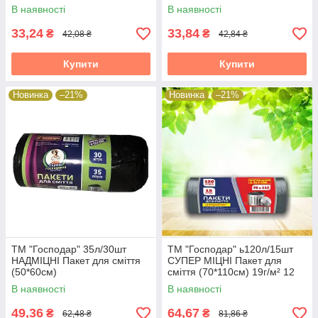
В наявності
В наявності
33,24
33,84
₴
₴
42,08 ₴
42,84 ₴
Купити
Купити
Новинка
–21%
Новинка
–21%
ТМ "Господар" 35л/30шт
ТМ "Господар" ь120л/15шт
НАДМІЦНІ Пакет для сміття
СУПЕР МІЦНІ Пакет для
(50*60см)
сміття (70*110см) 19г/м² 12
шт./
В наявності
В наявності
49,36
64,67
₴
₴
62,48 ₴
81,86 ₴