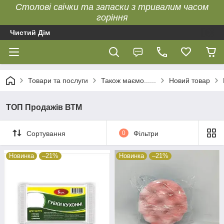
Столові свічки та запаски з тривалим часом
горіння
Чистий Дім
Товари та послуги
Також маємо......
Новий товар
ТОП Продажів ВТМ
Сортування
0
Фільтри
Новинка
–21%
Новинка
–21%