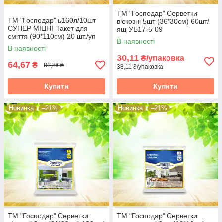
ТМ "Господар" Серветки
ТМ "Господар" ь160л/10шт
віскозні 5шт (36*30см) 60шт/
СУПЕР МІЦНІ Пакет для
ящ УБ17-5-09
сміття (90*110см) 20 шт./уп
В наявності
УБ17
В наявності
30,11
₴/упаковка
64,67
₴
81,86 ₴
38,11 ₴/упаковка
Купити
Купити
Новинка
–21%
Новинка
–21%
ТМ "Господар" Серветки
ТМ "Господар" Серветки