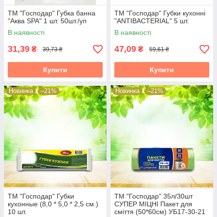
ТМ "Господар" Губка банна
ТМ "Господар" Губки кухонні
"Аква SPA" 1 шт. 50шт./уп
"ANTIBACTERIAL" 5 шт.
В наявності
В наявності
31,39
47,09
₴
₴
39,73 ₴
59,61 ₴
Купити
Купити
Новинка
–21%
Новинка
–21%
ТМ "Господар" Губки
ТМ "Господар" 35л/30шт
кухонные (8,0 * 5,0 * 2,5 см.)
СУПЕР МІЦНІ Пакет для
10 шт.
сміття (50*60см) УБ17-30-21