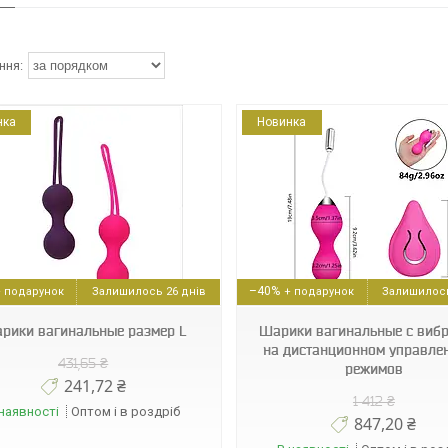
нка
Новинка
33976
33975
–40%
Залишилось 26 днів
Залишилось
рики вагинальные размер L
Шарики вагинальные с виб
на дистанционном управлен
431,65 ₴
режимов
241,72 ₴
1 412 ₴
наявності
Оптом і в роздріб
847,20 ₴