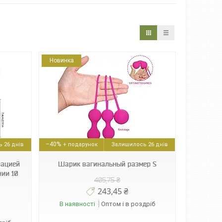
Новинка
–40%
 26 днів
Залишилось 26 днів
рацией
Шарик вагинальный размер S
ии 10
405,75 ₴
243,45 ₴
В наявності
Оптом і в роздріб