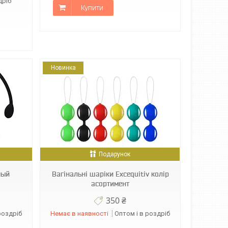
дріб
Купити
Новинка
Подарунок
ный
Вагінальні шаріки Excequitiv колір
асортимент
350 ₴
роздріб
Немає в наявності
Оптом і в роздріб