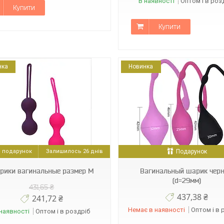
В наявності
Оптом і в роз
Купити
Купити
нка
Новинка
16052
000014652
Залишилось 26 днів
Подарунок
рики вагинальные размер М
Вагинальный шарик чер
(d=29мм)
431,65 ₴
437,38 ₴
241,72 ₴
Немає в наявності
Оптом і в 
наявності
Оптом і в роздріб