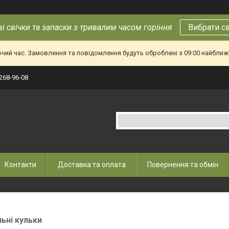
і свічки та запаски з тривалим часом горіння
Вибрати с
очий час. Замовлення та повідомлення будуть оброблені з 09:00 найближч
 268-96-08
Контакти
Доставка та оплата
Повернення та обмін
льні кульки