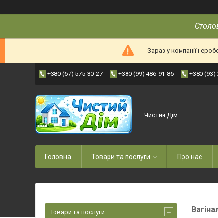
Столов
Зараз у компанії нероб
+380 (67) 575-30-27
+380 (99) 486-91-86
+380 (93)
Чистий Дім
Головна
Товари та послуги
Про нас
Вагіна
Товари та послуги