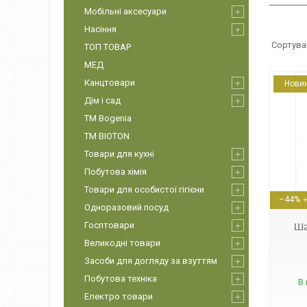
Мобільні аксесуари
Насіння
ТОП ТОВАР
МЕД
Канцтовари
Нови
Дім і сад
ТМ Bogenia
ТМ BIOTON
Товари для кухні
Побутова хімія
30883
Товари для особистої гігієни
–44%
Одноразовий посуд
Госптовари
Ша
Великодні товари
Засоби для догляду за взуттям
Побутова техніка
В 
Електро товари