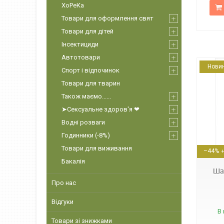
ХоРеКа
Товари для оформлення свят
Товари для дітей
Інсектициди
Автотовари
Нови
Спорт і відпочинок
Товари для тварин
Також маємо......
➤Сексуальне здоров'я ❤
Водні розваги
Годинники (-8%)
30880
Товари для виживання
–44%
Бакалія
Ша
Про нас
Відгуки
В 
Товари зі знижками