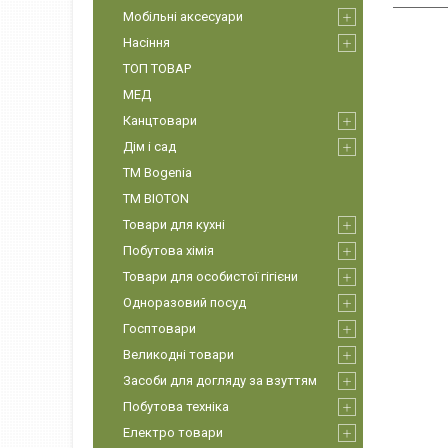
Мобільні аксесуари
Насіння
ТОП ТОВАР
МЕД
Канцтовари
Дім і сад
ТМ Bogenia
ТМ BIOTON
Товари для кухні
Побутова хімія
Товари для особистої гігієни
Одноразовий посуд
Госптовари
Великодні товари
Засоби для догляду за взуттям
Побутова техніка
Електро товари