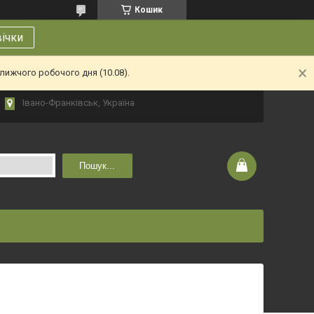
Кошик
вічки
лижчого робочого дня (10.08).
Івано-Франківськ, Україна
Пошук...