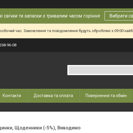
і свічки та запаски з тривалим часом горіння
Вибрати с
еробочий час. Замовлення та повідомлення будуть оброблені з 09:00 найб
 268-96-08
Контакти
Доставка та оплата
Повернення та обмін
инки, Щоденники (-5%), Виводимо