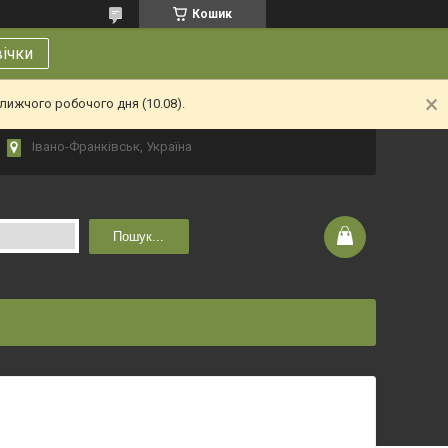
Кошик
вічки
лижчого робочого дня (10.08).
Івано-Франківськ, Україна
Пошук...