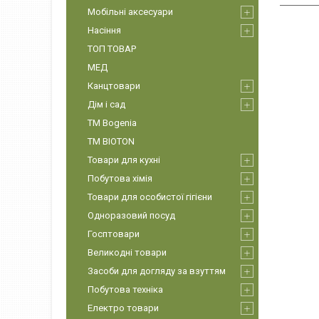
Мобільні аксесуари
Насіння
ТОП ТОВАР
МЕД
Канцтовари
Дім і сад
ТМ Bogenia
ТМ BIOTON
Товари для кухні
Побутова хімія
Товари для особистої гігієни
Одноразовий посуд
Госптовари
Великодні товари
Засоби для догляду за взуттям
Побутова техніка
Електро товари