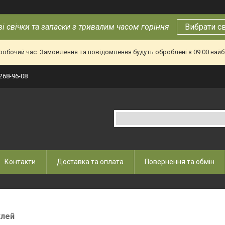
і свічки та запаски з тривалим часом горіння
Вибрати с
еробочий час. Замовлення та повідомлення будуть оброблені з 09:00 найб
 268-96-08
Контакти
Доставка та оплата
Повернення та обмін
клей