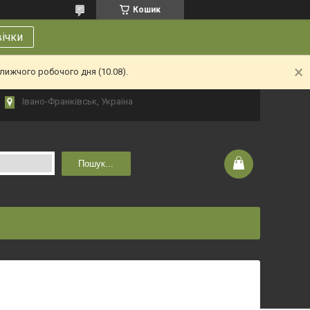
Кошик
вічки
лижчого робочого дня (10.08).
Івано-Франківськ, Україна
Пошук...