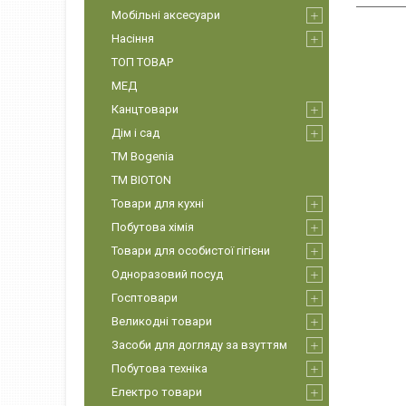
Мобільні аксесуари
Насіння
ТОП ТОВАР
МЕД
Канцтовари
Дім і сад
ТМ Bogenia
ТМ BIOTON
Товари для кухні
Побутова хімія
Товари для особистої гігієни
Одноразовий посуд
Госптовари
Великодні товари
Засоби для догляду за взуттям
Побутова техніка
Електро товари