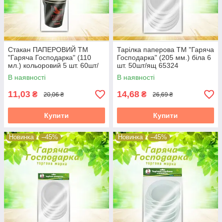
Стакан ПАПЕРОВИЙ ТМ
Тарілка паперова ТМ "Гаряча
"Гаряча Господарка" (110
Господарка" (205 мм.) біла 6
мл.) кольоровий 5 шт. 60шт/
шт. 50шт/ящ 65324
ящ 65324
В наявності
В наявності
11,03
14,68
₴
₴
20,06 ₴
26,69 ₴
Купити
Купити
Новинка
–45%
Новинка
–45%