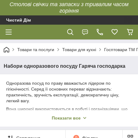
Столові свічки та запаски з тривалим часом
горіння
Чистий Дім
Товари та послуги
Товари для кухні
Госптовари ТМ 
Набори одноразового посуду Гаряча господарка
Одноразова посуд по праву вважається лідером по
гігієнічності. Серед її основних переваг відзначають:
практичність, зручність експлуатації, демократичну ціну,
легкий вагу.
Вона широкої використовується в побуті і організаціями, що
спеціалізуються на проведенні банкетів або доставки їжі.
Показати все
Сьогодні важко уявити відпочинок на свіжому повітрі, пікнік
або будь-яку тривалу поїздку без одноразового пластикового
посуду.
Сортування
0
Фільтри