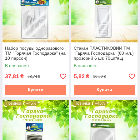
Набор посуды одноразового
Стакан ПЛАСТИКОВИЙ ТМ
ТМ "Горячая Господарка" (на
"Гаряча Господарка" (80 мл.)
10 персон)
прозорий 6 шт. 70шт/ящ
65324
В наявності
В наявності
37,81
5,82
₴
₴
68,74 ₴
10,59 ₴
Купити
Купити
Новинка
–45%
Новинка
–45%