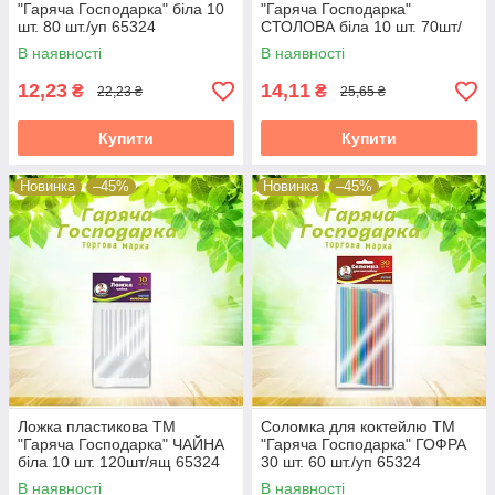
"Гаряча Господарка" біла 10
"Гаряча Господарка"
шт. 80 шт./уп 65324
СТОЛОВА біла 10 шт. 70шт/
ящ 65324
В наявності
В наявності
12,23
14,11
₴
₴
22,23 ₴
25,65 ₴
Купити
Купити
Новинка
–45%
Новинка
–45%
Ложка пластикова ТМ
Соломка для коктейлю ТМ
"Гаряча Господарка" ЧАЙНА
"Гаряча Господарка" ГОФРА
біла 10 шт. 120шт/ящ 65324
30 шт. 60 шт./уп 65324
В наявності
В наявності