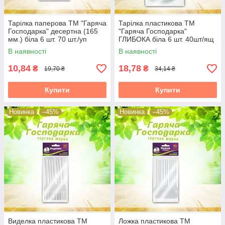
Тарілка паперова ТМ "Гаряча
Тарілка пластикова ТМ
Господарка" десертна (165
"Гаряча Господарка"
мм.) біла 6 шт. 70 шт./уп
ГЛИБОКА біла 6 шт. 40шт/ящ
65324
65324
В наявності
В наявності
10,84
18,78
₴
₴
19,70 ₴
34,14 ₴
Купити
Купити
Новинка
–45%
Новинка
–45%
Виделка пластикова ТМ
Ложка пластикова ТМ