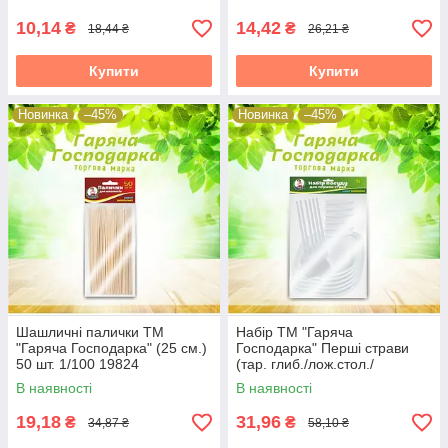
10,14
14,42
₴
₴
18,44 ₴
26,21 ₴
Купити
Купити
Новинка
–45%
Новинка
–45%
Шашличні палички ТМ
Набір ТМ "Гаряча
"Гаряча Господарка" (25 см.)
Господарка" Перші страви
50 шт. 1/100 19824
(тар. глиб./лож.стол./
стак.180мл. пласт.)6персон
В наявності
В наявності
35шт/уп 19824
19,18
31,96
₴
₴
34,87 ₴
58,10 ₴