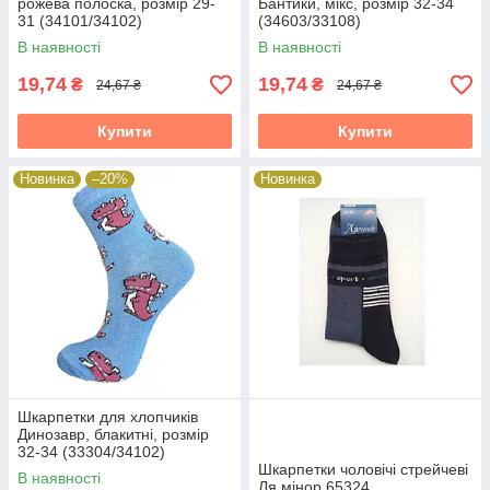
рожева полоска, розмір 29-
Бантики, мікс, розмір 32-34
31 (34101/34102)
(34603/33108)
В наявності
В наявності
19,74
19,74
₴
₴
24,67 ₴
24,67 ₴
Купити
Купити
Новинка
–20%
Новинка
Шкарпетки для хлопчиків
Динозавр, блакитні, розмір
32-34 (33304/34102)
Шкарпетки чоловічі стрейчеві
В наявності
Ля мінор 65324