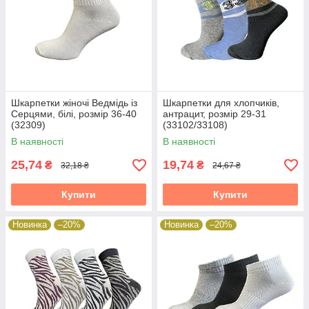
Шкарпетки жіночі Ведмідь із
Шкарпетки для хлопчиків,
Серцями, білі, розмір 36-40
антрацит, розмір 29-31
(32309)
(33102/33108)
В наявності
В наявності
25,74
19,74
₴
₴
32,18 ₴
24,67 ₴
Купити
Купити
Новинка
–20%
Новинка
–20%