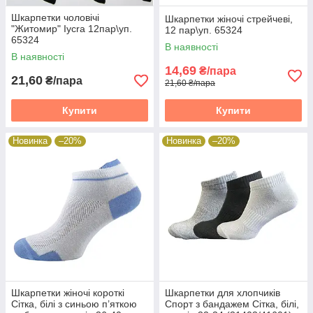
Шкарпетки чоловічі
Шкарпетки жіночі стрейчеві,
"Житомир" Iycra 12пар\уп.
12 пар\уп. 65324
65324
В наявності
В наявності
14,69
₴/пара
21,60
₴/пара
21,60 ₴/пара
Купити
Купити
Новинка
–20%
Новинка
–20%
Шкарпетки жіночі короткі
Шкарпетки для хлопчиків
Сітка, білі з синьою п’яткою
Спорт з бандажем Сітка, білі,