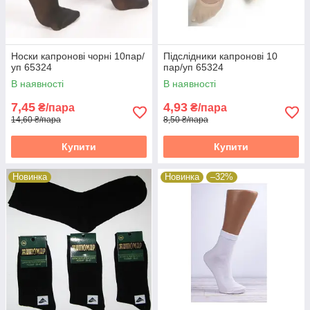
Носки капронові чорні 10пар/
Підслідники капронові 10
уп 65324
пар/уп 65324
В наявності
В наявності
7,45
4,93
₴/пара
₴/пара
14,60 ₴/пара
8,50 ₴/пара
Купити
Купити
Новинка
Новинка
–32%