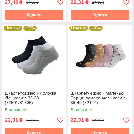
27,46
22,31
₴
₴
34,32 ₴
27,89 ₴
Купити
Купити
Новинка
–20%
Новинка
–20%
Шкарпетки жіночі Полоска,
Шкарпетки жіночі Маленькі
білі, розмір 36-38
Серця, помаранчеві, розмір
(32501/31306)
36-40 (32147)
В наявності
В наявності
22,31
22,31
₴
₴
27,89 ₴
27,89 ₴
Купити
Купити