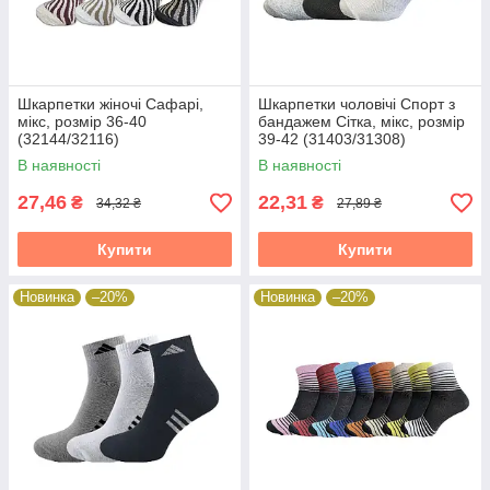
Шкарпетки жіночі Сафарі,
Шкарпетки чоловічі Спорт з
мікс, розмір 36-40
бандажем Сітка, мікс, розмір
(32144/32116)
39-42 (31403/31308)
В наявності
В наявності
27,46
22,31
₴
₴
34,32 ₴
27,89 ₴
Купити
Купити
Новинка
–20%
Новинка
–20%