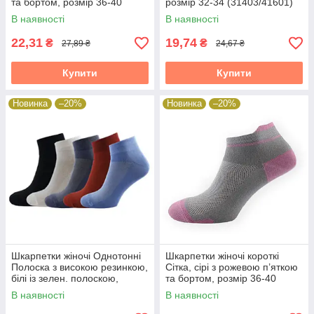
та бортом, розмір 36-40
розмір 32-34 (31403/41601)
(31602/42104)
В наявності
В наявності
22,31
19,74
₴
₴
27,89 ₴
24,67 ₴
Купити
Купити
Новинка
–20%
Новинка
–20%
Шкарпетки жіночі Однотонні
Шкарпетки жіночі короткі
Полоска з високою резинкою,
Сітка, сірі з рожевою п’яткою
білі із зелен. полоскою,
та бортом, розмір 36-40
розмір 36-40 (41601)
(31602/32118)
В наявності
В наявності