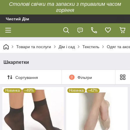
Столові свічки та запаски з тривалим часом
горіння
Чистий Дім
Товари та послуги
Дім і сад
Текстиль
Одяг та акс
Шкарпетки
Сортування
0
Фільтри
Новинка
–49%
Новинка
–42%