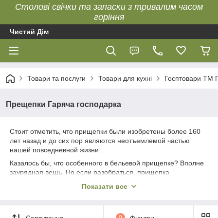
Столові свічки та запаски з тривалим часом
горіння
Чистий Дім
Товари та послуги
Товари для кухні
Госптовари ТМ 
Прещепки Гаряча господарка
Стоит отметить, что прищепки были изобретены более 160
лет назад и до сих пор являются неотъемлемой частью
нашей повседневной жизни.
Казалось бы, что особенного в бельевой прищепке? Вполне
заурядная вещь. Но если разобраться, прищепка
представляет собой не менее интересное изобретение, чем
Показати все
средневековые мечи, древние керамические сосуды и другие
достижения художественного и технического творчества
человека.
Сортування
0
Фільтри