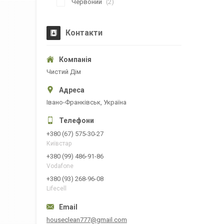
Червоний
2
Контакти
Чистий Дім
Івано-Франківськ, Україна
+380 (67) 575-30-27
Київстар
+380 (99) 486-91-86
Vodafone
+380 (93) 268-96-08
Lifecell
houseclean777@gmail.com