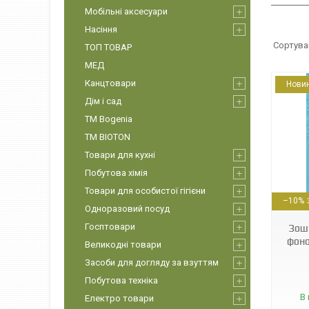
Мобільні аксесуари
Насіння
ТОП ТОВАР
МЕД
Канцтовари
Нови
Дім і сад
ТМ Bogenia
ТМ BIOTON
Товари для кухні
Побутова хімія
4820049490930
Товари для особистої гігієни
–10%
Одноразовий посуд
Госптовари
Зоши
фоно
Великодні товари
Засоби для догляду за взуттям
Побутова техніка
В 
Електро товари