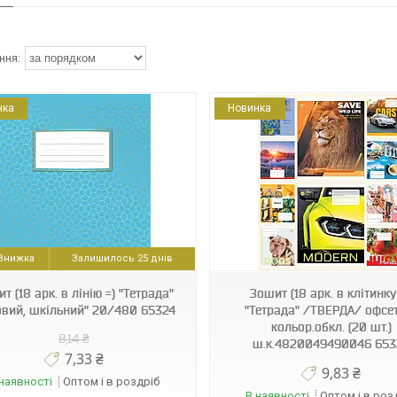
нка
Новинка
4820049490046
4820012960651
Залишилось 25 днів
т (18 арк. в лінію =) "Тетрада"
Зошит (18 арк. в клітинку
вий, шкільний" 20/480 65324
"Тетрада" /ТВЕРДА/ офсет
кольор.обкл. (20 шт.)
8,14 ₴
ш.к.4820049490046 653
7,33 ₴
9,83 ₴
наявності
Оптом і в роздріб
В наявності
Оптом і в роз