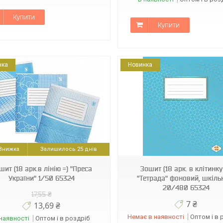
Купити
Купити
нка
Новинка
4820049490923
4820049490053
Залишилось 25 днів
шит (18 арк.в лінію =) "Преса
Зошит (18 арк. в клітинку
України" 1/50 65324
"Тетрада" фоновий, шкіль
20/480 65324
17,55 ₴
7 ₴
13,69 ₴
Немає в наявності
Оптом і в 
наявності
Оптом і в роздріб