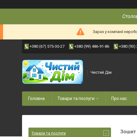
Столов
Зараз у компанії нероб
+380 (67) 575-30-27
+380 (99) 486-91-86
+380 (93)
Чистий Дім
Головна
Товари та послуги
Про нас
Зошит 
Товари та послуги