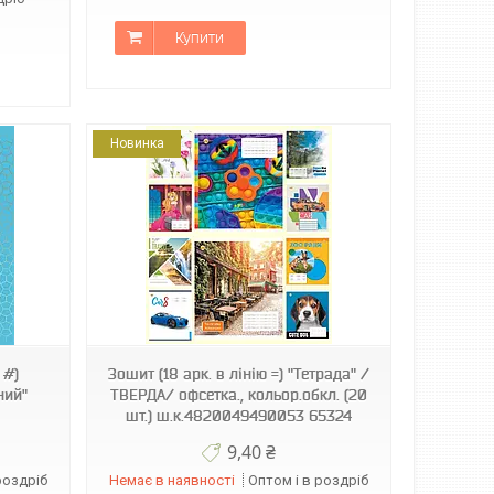
Купити
Новинка
 #)
Зошит (18 арк. в лінію =) "Тетрада" /
ний"
ТВЕРДА/ офсетка., кольор.обкл. (20
шт.) ш.к.4820049490053 65324
9,40 ₴
роздріб
Немає в наявності
Оптом і в роздріб