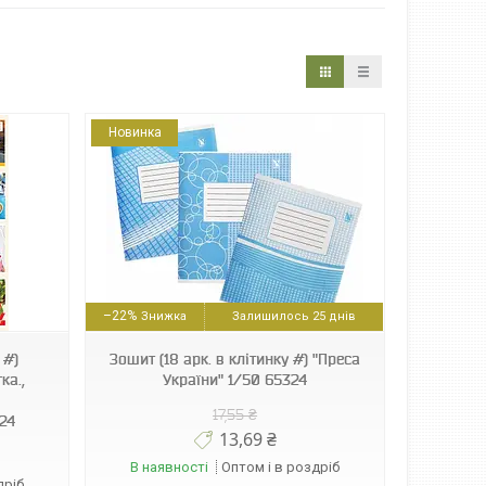
Новинка
–22%
Залишилось 25 днів
 #)
Зошит (18 арк. в клітинку #) "Преса
ка.,
України" 1/50 65324
17,55 ₴
24
13,69 ₴
В наявності
Оптом і в роздріб
дріб