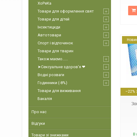
ХоРеКа
Товари для оформлення свят
Товари для дітей
Інсектициди
Автотовари
Нови
Спорт і відпочинок
Товари для тварин
Також маємо......
➤Сексуальне здоров'я ❤
Водні розваги
Годинники (-8%)
4820012962174
Товари для виживання
–22%
Бакалія
Зо
Про нас
Відгуки
В 
Товари зі знижками