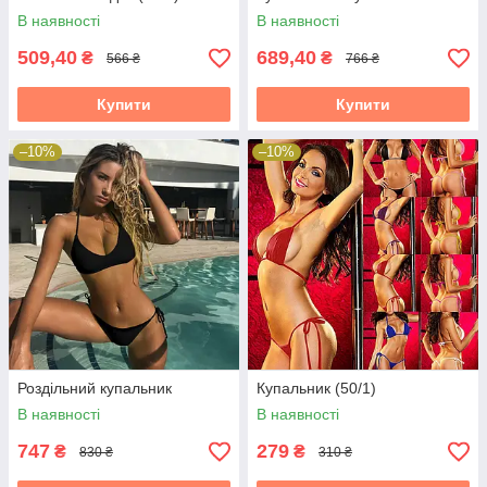
В наявності
В наявності
509,40
689,40
₴
₴
566 ₴
766 ₴
Купити
Купити
–10%
–10%
Роздільний купальник
Купальник (50/1)
В наявності
В наявності
747
279
₴
₴
830 ₴
310 ₴