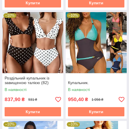
Купити
Купити
–10%
–10%
Роздільний купальник із
завищеною талією (82)
Купальник.
В наявності
В наявності
837,90
950,40
₴
₴
931 ₴
1 056 ₴
Купити
Купити
–10%
–10%