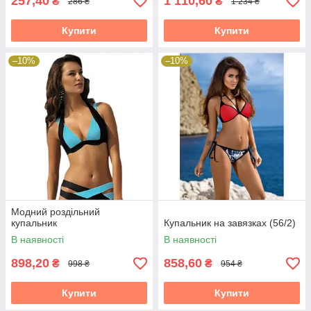
257,40
1 110,60
₴
₴
286 ₴
1 234 ₴
Купити
Купити
–10%
–10%
Модний роздільний
купальник
Купальник на завязках (56/2)
В наявності
В наявності
898,20
858,60
₴
₴
998 ₴
954 ₴
Купити
Купити