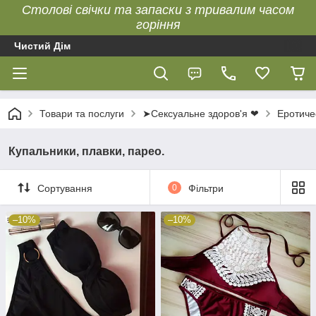
Столові свічки та запаски з тривалим часом
горіння
Чистий Дім
Товари та послуги
➤Сексуальне здоров'я ❤
Еротиче
Купальники, плавки, парео.
Сортування
0
Фільтри
–10%
–10%