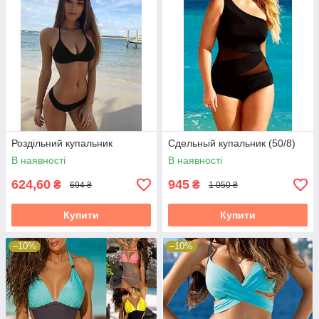
Роздільний купальник
Сдельный купальник (50/8)
В наявності
В наявності
624,60
945
₴
₴
694 ₴
1 050 ₴
Купити
Купити
–10%
–10%