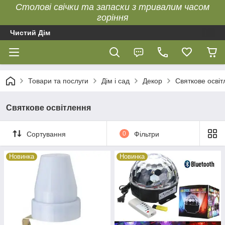
Столові свічки та запаски з тривалим часом
горіння
Чистий Дім
Товари та послуги
Дім і сад
Декор
Святкове осві
Святкове освітлення
Сортування
0
Фільтри
Новинка
Новинка