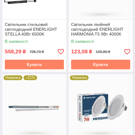
Cвітильник стельовий
Cвітильник лінійний
світлодіодний ENERLIGHT
світлодіодний ENERLIGHT
STELLA 40Вт 6500K
HARMONIA T5 9Вт 4000К
38315
В наявності
В наявності
558,29
123,08
₴
₴
706,70 ₴
155,80 ₴
Купити
Купити
Новинка
–21%
Новинка