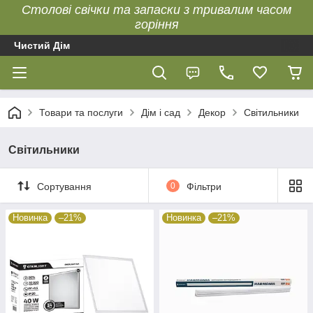
Столові свічки та запаски з тривалим часом
горіння
Чистий Дім
Товари та послуги
Дім і сад
Декор
Світильники
Світильники
Сортування
0
Фільтри
Новинка
–21%
Новинка
–21%