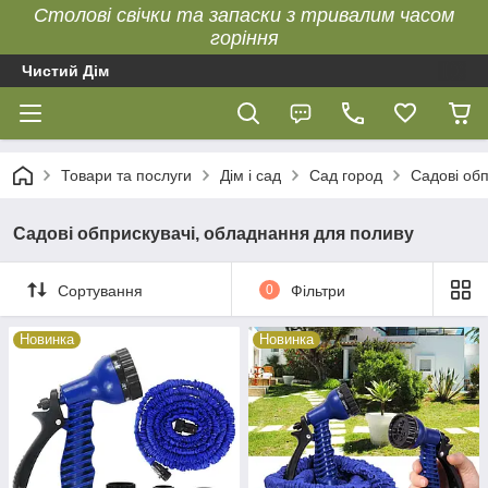
Столові свічки та запаски з тривалим часом
горіння
Чистий Дім
Товари та послуги
Дім і сад
Сад город
Садові обп
Садові обприскувачі, обладнання для поливу
Сортування
0
Фільтри
Новинка
Новинка