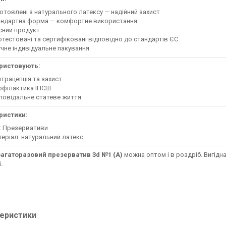
отовлені з натурального латексу — надійний захист
андартна форма — комфортне використання
сний продукт
тестовані та сертифіковані відповідно до стандартів ЄС
чне індивідуальне пакування
ристовують:
трацепція та захист
офілактика ІПСШ
повідальне статеве життя
ристики:
: Презервативи
еріал: натуральний латекс
Багаторазовий презерватив 3d №1 (А)
можна оптом і в роздріб. Вигідна
.
еристики