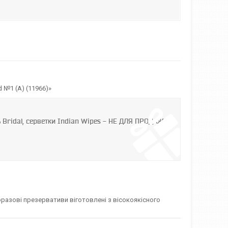
 №1 (А) (11966)»
ь Bridal, серветки Indian Wipes - НЕ ДЛЯ ПРОДАЖУ
разові презервативи віготовлені з вісокоякісного