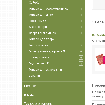
ХоРеКа
Товари для оформлення свят
Товари для дітей
Інсектициди
Замов 
Автотовари
Спорт і відпочинок
Ви заоща
Товари для тварин
Отримайт
Також маємо......
➤Сексуальне здоров'я ❤
Водні розваги
Годинники (-8%)
Товари для виживання
Бакалія
Презер
Про нас
Презер
Відгуки
латексу..
Товари зі знижками
Переваг