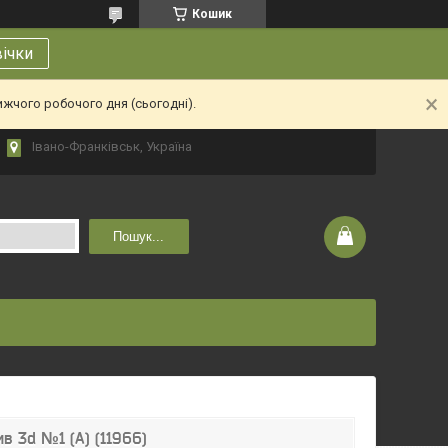
Кошик
вічки
ижчого робочого дня (сьогодні).
Івано-Франківськ, Україна
Пошук...
в 3d №1 (А) (11966)