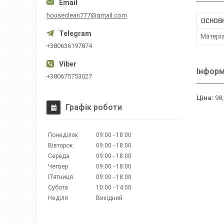
houseclean777@gmail.com
ОСНОВ
Матері
+380636197874
Інформ
+380675753027
Ціна:
98,
Графік роботи
Понеділок
09:00
18:00
Вівторок
09:00
18:00
Середа
09:00
18:00
Четвер
09:00
18:00
Пʼятниця
09:00
18:00
Субота
10:00
14:00
Неділя
Вихідний