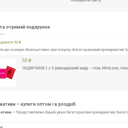
покидаючи сайту.
та отримай подарунок
джуєте 50 ₴
е цю позицію безкоштовно при покупці «Багаторазовий презерватив 3d
50 ₴
ПОДАРУНОК 1 з 3 (випадковий вид) — гель MiniLove, гел
вативи – купити оптом і в роздріб
вативи
— Представляємо Вашій увазі багаторазове презерватив. Багато
и: