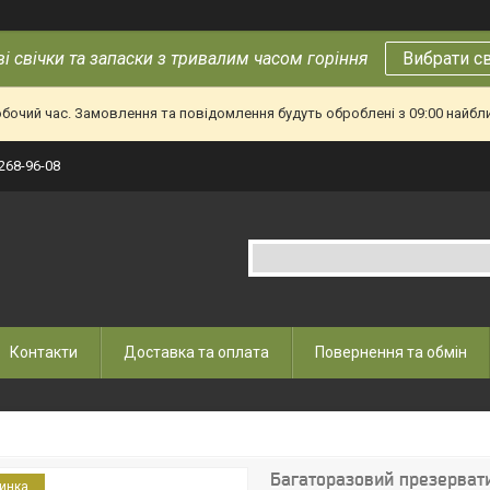
і свічки та запаски з тривалим часом горіння
Вибрати с
обочий час. Замовлення та повідомлення будуть оброблені з 09:00 найбл
 268-96-08
Контакти
Доставка та оплата
Повернення та обмін
Багаторазовий презервати
инка