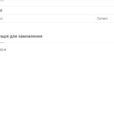
НІ
ал
Латекс
ація для замовлення
50 ₴