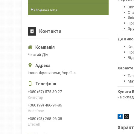
Виг
Найкраща ціна
Ст
Які
Про
Зру
Контакти
Де вико
Кон
Пр
Чистий Дім
Від
Характе
Івано-Франківськ, Україна
Тип
Мат
Купити 
+380 (67) 575-30-27
на складі
Київстар
+380 (99) 486-91-86
Vodafone
+380 (93) 268-96-08
Lifecell
Характ