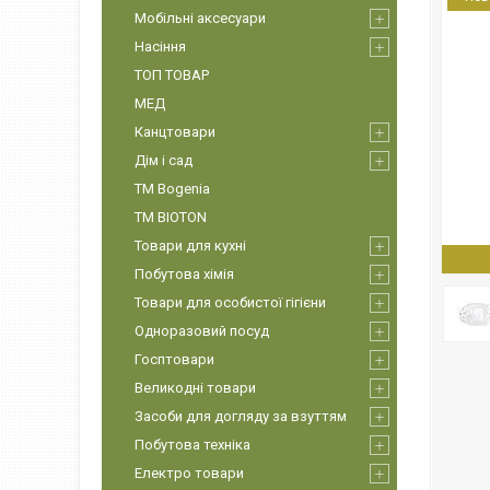
Мобільні аксесуари
Насіння
ТОП ТОВАР
МЕД
Канцтовари
Дім і сад
ТМ Bogenia
ТМ BIOTON
Товари для кухні
Побутова хімія
Товари для особистої гігієни
Одноразовий посуд
Госптовари
Великодні товари
Засоби для догляду за взуттям
Побутова техніка
Електро товари