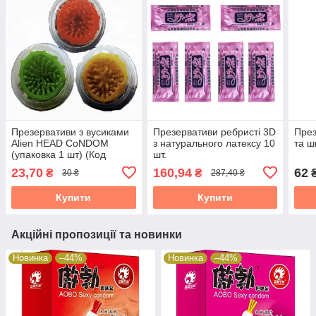
Презервативи з вусиками
Презервативи ребристі 3D
През
Alien HEAD CoNDOM
з натурального латексу 10
та 
(упаковка 1 шт) (Код
шт.
302/11)
23,70
160,94
62
₴
₴
30 ₴
287,40 ₴
Купити
Купити
Акційні пропозиції та новинки
Новинка
–44%
Новинка
–44%