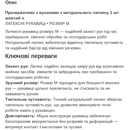
Опис
Презервативи з вусиками з натурального латексу 1 шт
жовтий о
ЛАТЕКСНІ РУКАВИЦІ • РОЗМІР M
Латексні рукавиці розміру M — надійний захист рук під час
прибирання, хімічної обробки та господарських робіт.
Натуральний латекс забезпечує відмінну тактильну чутливість
та надійний бар'єр від хімічних речовин.
Ключові переваги
Захист рук:
Латекс надійно захищає шкіру рук від агресивних
мийних засобів, хімікатів та забруднень при прибиранні та
господарських роботах.
Зручний розмір:
Розмір M підходить для більшості жіночих
рук — рукавиці щільно прилягають, не стискають та не
заважають рухам.
Тактильна чутливість:
Тонкий натуральний латекс зберігає
тактильну чутливість рук, що дозволяє виконувати точні
роботи навіть у рукавицях.
Довговічність:
Міцна конструкція рукавиці забезпечує
багаторазове використання без розривів та деформацій —
витримує контакт з кислотами та лугами.