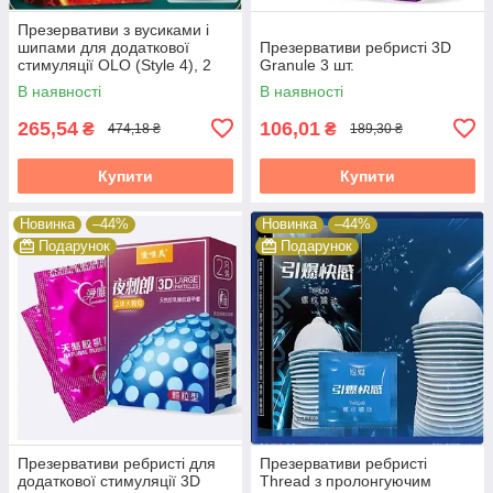
Презервативи з вусиками і
шипами для додаткової
Презервативи ребристі 3D
стимуляції OLO (Style 4), 2
Granule 3 шт.
шт.
В наявності
В наявності
265,54
106,01
₴
₴
474,18 ₴
189,30 ₴
Купити
Купити
Новинка
–44%
Новинка
–44%
Подарунок
Подарунок
Презервативи ребристі для
Презервативи ребристі
додаткової стимуляції 3D
Thread з пролонгуючим