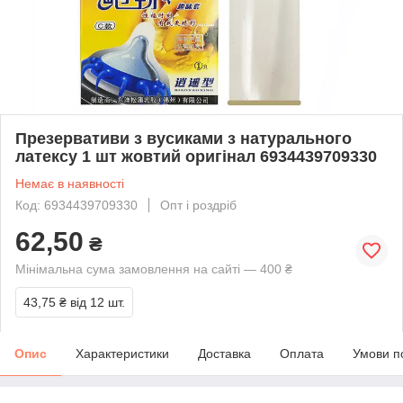
Презервативи з вусиками з натурального
латексу 1 шт жовтий оригінал 6934439709330
Немає в наявності
Код: 6934439709330
Опт і роздріб
62,50
₴
Мінімальна сума замовлення на сайті — 400 ₴
43,75 ₴
від 12 шт.
Опис
Характеристики
Доставка
Оплата
Умови п