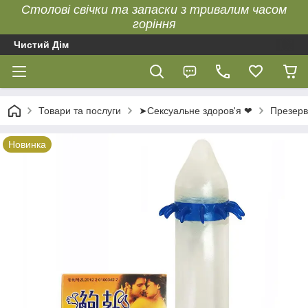
Столові свічки та запаски з тривалим часом
горіння
Чистий Дім
Товари та послуги
➤Сексуальне здоров'я ❤
Презерв
Новинка