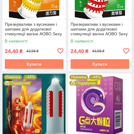
Презервативи з вусиками і
Презервативи з вусиками і
шипами для додаткової
шипами для додаткової
стимуляції вагіни AOBO Sexy
стимуляції вагіни AOBO Sexy
condom (Код 302/12)
condom (Код 302/12) зелений
В наявності
В наявності
помаранчевий
24,40
24,40
₴
₴
43,58 ₴
43,58 ₴
Купити
Купити
Новинка
–44%
Новинка
–44%
Подарунок
Подарунок