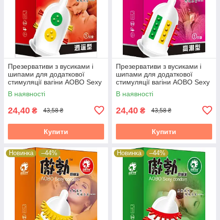
Презервативи з вусиками і
Презервативи з вусиками і
шипами для додаткової
шипами для додаткової
стимуляції вагіни AOBO Sexy
стимуляції вагіни AOBO Sexy
condom (Код 302/12)
condom (Код 302/12)
В наявності
В наявності
червоний
рожевий
24,40
24,40
₴
₴
43,58 ₴
43,58 ₴
Купити
Купити
Новинка
–44%
Новинка
–44%