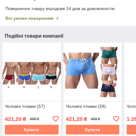
Повернення товару впродовж 14 днів за домовленістю
Всі умови повернення
Подібні товари компанії
Чоловічі плавки (57)
Чоловічі плавки (58)
Чоло
421,20
421,20
1 2
₴
₴
468 ₴
468 ₴
Купити
Купити