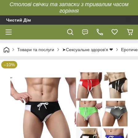
Столові свічки та запаски з тривалим часом
горіння
Чистий Дім
Товари та послуги
➤Сексуальне здоров'я ❤
Еротиче
–10%