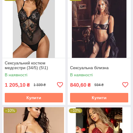
Сексуальний костюм
медсестри (34/5) (5\1)
Сексуальна білизна
В наявності
В наявності
1 205,10
840,60
₴
₴
1 339 ₴
934 ₴
Купити
Купити
–10%
–10%