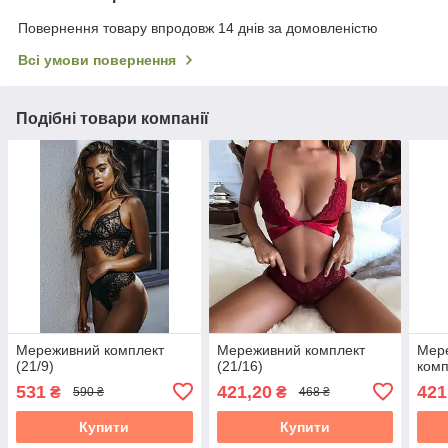
Повернення товару впродовж 14 днів за домовленістю
Всі умови повернення
Подібні товари компанії
Мереживний комплект
Мереживний комплект
Мер
(21/9)
(21/16)
комп
531
421,20
421
₴
₴
590 ₴
468 ₴
Купити
Купити