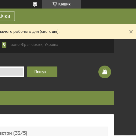
Кошик
вічки
ижчого робочого дня (сьогодні).
Івано-Франківськ, Україна
Пошук...
стри (33/5)