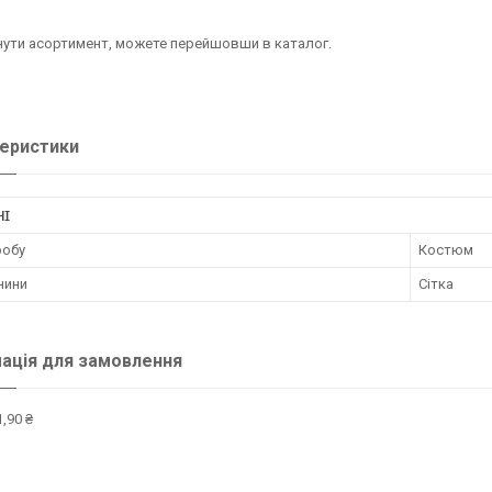
ути асортимент, можете перейшовши в каталог.
еристики
НІ
робу
Костюм
нини
Сітка
ація для замовлення
,90 ₴