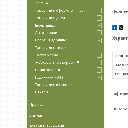
ХоРеКа
Товари для оформлення свят
Переглян
Товари для дітей
Інсектициди
Автотовари
Характ
Спорт і відпочинок
Товари для тварин
Також маємо......
ОСНОВ
➤Сексуальне здоров'я ❤
Вид ви
Водні розваги
Тип тка
Годинники (-8%)
Товари для виживання
Бакалія
Інформ
Про нас
Ціна:
621
Відгуки
Товари зі знижками