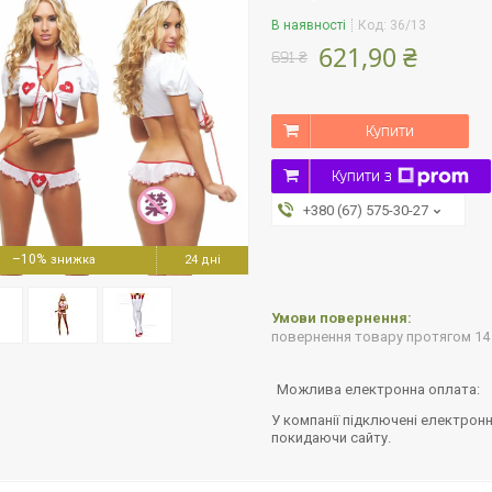
В наявності
Код:
36/13
621,90 ₴
691 ₴
Купити
Купити з
+380 (67) 575-30-27
–10%
24 дні
повернення товару протягом 14
У компанії підключені електронн
покидаючи сайту.