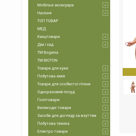
Мобільні аксесуари
Насіння
ТОП ТОВАР
МЕД
Канцтовари
Дім і сад
ТМ Bogenia
ТМ BIOTON
Товари для кухні
Побутова хімія
Товари для особистої гігієни
Одноразовий посуд
Госптовари
Великодні товари
Засоби для догляду за взуттям
Побутова техніка
Електро товари