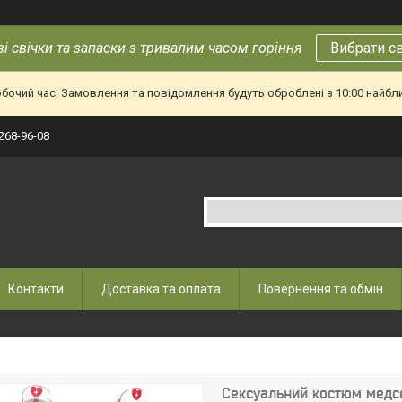
і свічки та запаски з тривалим часом горіння
Вибрати с
обочий час. Замовлення та повідомлення будуть оброблені з 10:00 найбл
 268-96-08
Контакти
Доставка та оплата
Повернення та обмін
Сексуальний костюм медсе