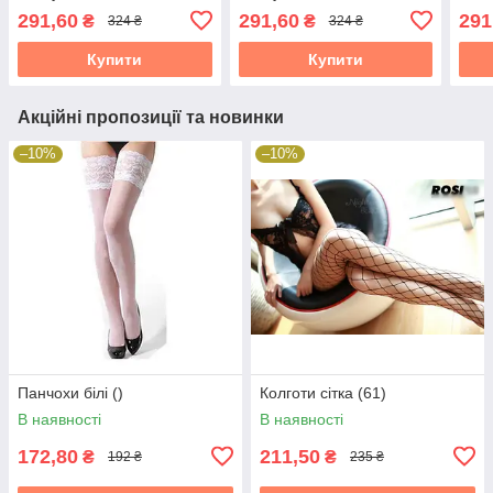
291,60
291,60
291
₴
₴
324 ₴
324 ₴
Купити
Купити
Акційні пропозиції та новинки
–10%
–10%
Панчохи білі ()
Колготи сітка (61)
В наявності
В наявності
172,80
211,50
₴
₴
192 ₴
235 ₴