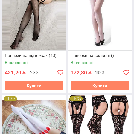
Панчохи на підтяжках (43)
Панчохи на силіконі ()
В наявності
В наявності
421,20
172,80
₴
₴
468 ₴
192 ₴
Купити
Купити
–10%
–10%