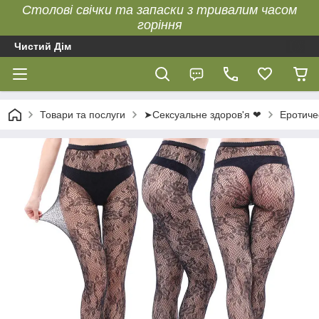
Столові свічки та запаски з тривалим часом
горіння
Чистий Дім
Товари та послуги
➤Сексуальне здоров'я ❤
Еротиче