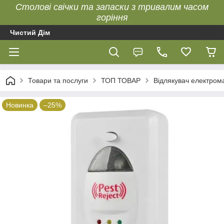
Столові свічки та запаски з тривалим часом
горіння
Чистий Дім
Товари та послуги
ТОП ТОВАР
Відлякувач електрома
Новинка
–25%