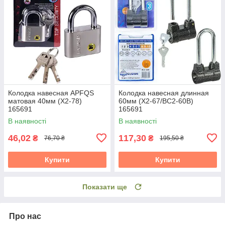
Колодка навесная APFQS
Колодка навесная длинная
матовая 40мм (X2-78)
60мм (X2-67/BC2-60B)
165691
165691
В наявності
В наявності
46,02
117,30
₴
₴
76,70 ₴
195,50 ₴
Купити
Купити
Показати ще
Про нас