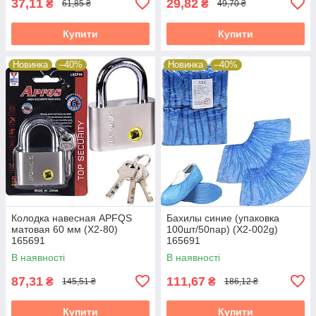
37,11
29,82
₴
₴
61,85 ₴
49,70 ₴
Купити
Купити
Новинка
–40%
Новинка
–40%
Колодка навесная APFQS
Бахилы синие (упаковка
матовая 60 мм (X2-80)
100шт/50пар) (X2-002g)
165691
165691
В наявності
В наявності
87,31
111,67
₴
₴
145,51 ₴
186,12 ₴
Купити
Купити