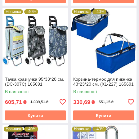
Новинка
–40%
Новинка
–40%
Тачка кравчучка 95*33*20 см.
Корзина-термос для пикника
(DC-307C) 165691
43*23*20 см. (Х1-227) 165691
В наявності
В наявності
605,71
330,69
₴
₴
1 009,51 ₴
551,15 ₴
Купити
Купити
Новинка
–40%
Новинка
–40%