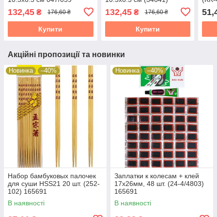
132,45
132,45
51,
₴
₴
176,60 ₴
176,60 ₴
Купити
Купити
Акційні пропозиції та новинки
Новинка
–40%
Новинка
–40%
Набор бамбуковых палочек
Заплатки к колесам + клей
для суши HSS21 20 шт. (252-
17х26мм, 48 шт. (24-4/4803)
102) 165691
165691
В наявності
В наявності