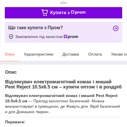
або
Купити з
Що таке купити з Пром?
Замовлення під захистом
Опис
Характеристики
Доставка
Оплата
Умови п
Опис
Відлякувач електромагнітний комах і мишей
Pest Reject 10.5х6.5 см – купити оптом і в роздріб
Відлякувач електромагнітний комах і мишей Pest Reject
10.5х6.5 см
— Прилад екологічно Безпечний. Можна
використовуват в пріміщенні, де Живуть діти. Віріб Безпечний
и для Домашніх тварин..
Переваги: