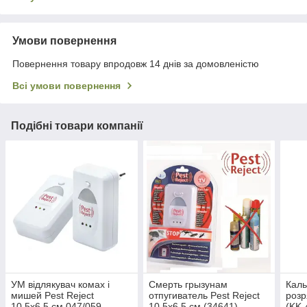
Умови повернення
Повернення товару впродовж 14 днів за домовленістю
Всі умови повернення
Подібні товари компанії
УМ відлякувач комах і
Смерть грызунам
Каль
мишей Pest Reject
отпугиватель Pest Reject
розр
10.5х6.5 см 047/059
10.5х6.5 см (34641)
(KK-