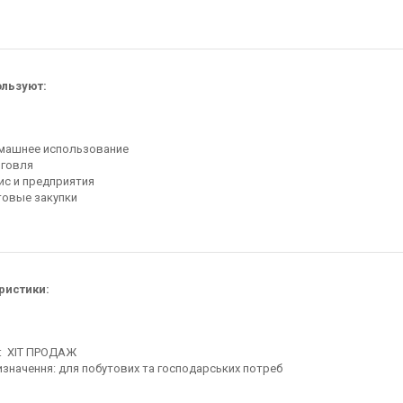
ользуют:
машнее использование
рговля
с и предприятия
товые закупки
ристики:
п: ХІТ ПРОДАЖ
значення: для побутових та господарських потреб