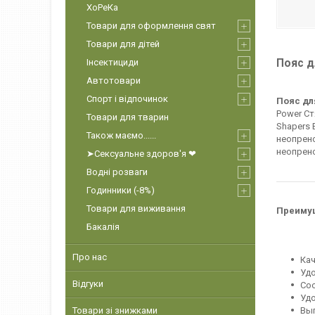
ХоРеКа
Товари для оформлення свят
Товари для дітей
Інсектициди
Пояс д
Автотовари
Спорт і відпочинок
Пояс дл
Power Ст
Товари для тварин
Shapers 
Також маємо......
неопрено
неопрено
➤Сексуальне здоров'я ❤
Водні розваги
Годинники (-8%)
Товари для виживання
Преиму
Бакалія
Про нас
Ка
Уд
Відгуки
Соо
Удо
Товари зі знижками
Выг