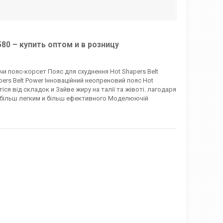
80 – купить оптом и в розницу
и пояс-корсет Пояс для схуднення Hot Shapers Belt
ers Belt Power Інноваційний неопреновий пояс Hot
іся від складок и Зайве жиру на талії та жівоті. лагодаря
о більш легким и більш ефективного Моделюючій