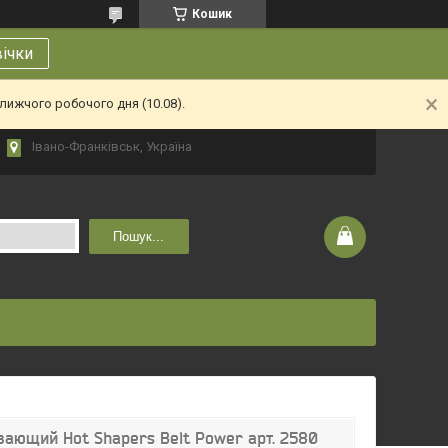
Кошик
вічки
лижчого робочого дня (10.08).
Івано-Франківськ, Україна
Пошук...
вающий Hot Shapers Belt Power арт. 2580