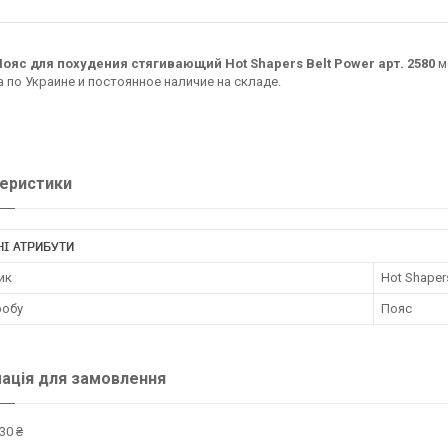
Пояс для похудения стягивающий Hot Shapers Belt Power арт. 2580
м
 по Украине и постоянное наличие на складе.
еристики
І АТРИБУТИ
ик
Hot Shaper
робу
Пояс
ація для замовлення
30 ₴