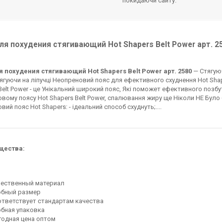
покидаючи сайту.
ля похудения стягивающий Hot Shapers Belt Power арт. 25
я похудения стягивающий Hot Shapers Belt Power арт. 2580
— Стягуюч
ягуючи на ліпучці Неопреновий пояс для ефективного схуднення Hot Shap
Belt Power - це Унікальний широкий пояс, Які поможет ефективного позбут
вому поясу Hot Shapers Belt Power, спалювання жиру ще Ніколи НЕ Бул
вий пояс Hot Shapers: - ідеальний способ схуднуть;....
щества:
чественный материал
обный размер
тветствует стандартам качества
бная упаковка
одная цена оптом