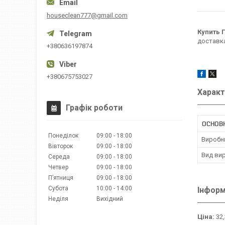
houseclean777@gmail.com
Купить 
доставка
+380636197874
+380675753027
Характ
Графік роботи
ОСНОВН
Понеділок
09:00
18:00
Виробн
Вівторок
09:00
18:00
Вид ви
Середа
09:00
18:00
Четвер
09:00
18:00
Пʼятниця
09:00
18:00
Субота
10:00
14:00
Інформ
Неділя
Вихідний
Ціна:
32,