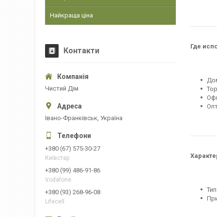
Найкраща ціна
Где исп
Контакти
До
Чистий Дім
То
Офи
Оп
Івано-Франківськ, Україна
+380 (67) 575-30-27
Характе
Київстар
+380 (99) 486-91-86
Vodafone
Ти
+380 (93) 268-96-08
При
Lifecell