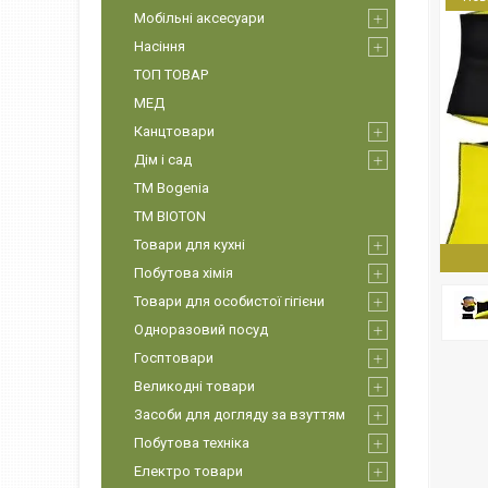
Мобільні аксесуари
Насіння
ТОП ТОВАР
МЕД
Канцтовари
Дім і сад
ТМ Bogenia
ТМ BIOTON
Товари для кухні
Побутова хімія
Товари для особистої гігієни
Одноразовий посуд
Госптовари
Великодні товари
Засоби для догляду за взуттям
Побутова техніка
Електро товари