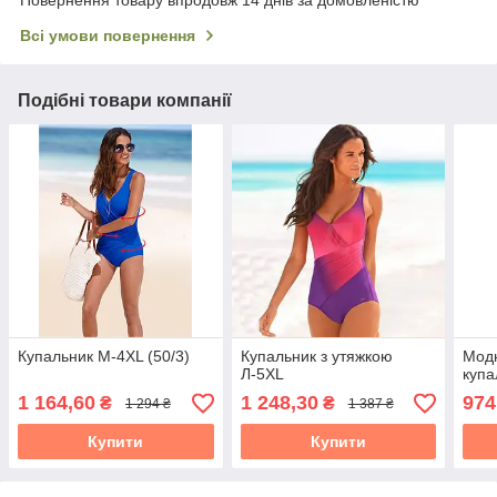
Всі умови повернення
Подібні товари компанії
Купальник М-4XL (50/3)
Купальник з утяжкою
Мод
Л-5XL
купа
1 164,60
1 248,30
974
₴
₴
1 294 ₴
1 387 ₴
Купити
Купити